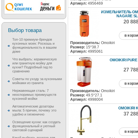
Артикул:
4956469
ИЗМЕЛЬЧИТЕЛЬ OMO
NAGARE SLI
20 88
Выбор товара
в корз
Топ-10 премиум-брендов
Производитель:
Omoikiri
кухонных моек: Роскошь и
Размер:
15*38.7
функциональность в вашем
Артикул:
4995061
доме
Что выбрать: керамическую
OMOIKIRI PURE
или гранитную мойку для
кухни? Подробный гид по
27 78
сравнению
Советы по уходу за кухонными
мойками из гранита
в корз
Производитель:
Omoikiri
Нержавеющая сталь: 7
неоспоримых преимуществ
Размер:
49.5*27.1
кухонной мойки
Артикул:
4998004
Автоматические дозаторы
OMOIKIRI 
мыла: 5 причин, почему это
37 28
удобно и гигиенично
Освещение кухни: как создать
функциональный и уютный
световой сценарий
в корз
Какой выбрать дозатор для