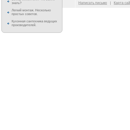
© 2009–
2026
100 Moek.RU
Написать письмо
|
Карта са
знать?
Легкий монтаж. Несколько
простых советов.
Кухонная сантехника ведущих
производителей.