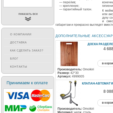
— перелив;
конеч
— крепление;
гигиен
— гарантийный талон.
К мой
показать все
или ак
духу с
и смес
габаритам и прекрасно выглядят вместе
О КОМПАНИИ
ДОПОЛНИТЕЛЬНЫЕ АКСЕССУА
ДОСТАВКА
ДОСКА РАЗДЕЛ
4 68
КАК СДЕЛАТЬ ЗАКАЗ?
БЛОГ
в корз
КОНТАКТЫ
Производитель:
Omoikiri
Размер:
42*30
Артикул:
4999005
Принимаем к оплате
КЛАПАН-АВТОМАТ W
8 08
в корз
Производитель:
Omoikiri
Материал:
нерж. сталь