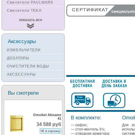
Смесители PAULMARK
Смесители TEKA
Смесители
показать все
KUCHENSTERN
Смесители ZORG
Смесители KANTERA
Аксессуары
Смесители LAVA
ИЗМЕЛЬЧИТЕЛИ
Смесители SEAMAN
ДОЗАТОРЫ
Смесители
ОЧИСТИТЕЛИ ВОДЫ
Zigmund&Shtain
АКСЕССУАРЫ
Смесители OULIN
Смесители под бронзу
Вы смотрели
Omoikiri Akisame
В комплекте:
Omoik
41
34 588 руб
— сифон;
Для из
— стоп-вентиль 3½;
исполь
— отводная арматура;
систем