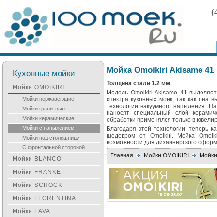
(
Мойка Omoikiri Akisame 41
Кухонные мойки
Толщина стали 1.2 мм
Мойки OMOIKIRI
Модель Omoikiri Akisame 41 выделяе
Мойки нержавеющие
спектра кухонных моек, так как она 
технологии вакуумного напыления. Н
Мойки гранитные
наносят специальный слой керамич
Мойки керамические
обработки применялся только в ювели
Мойки с напылением
Благодаря этой технологии, теперь к
шедевром от Omoikiri. Мойка Omoi
Мойки под столешницу
возможности для дизайнерского оформ
С фронтальной стороной
Главная
Мойки OMOIKIRI
Мойки
Мойки BLANCO
Мойки FRANKE
Мойки SCHOCK
Мойки FLORENTINA
Мойки LAVA