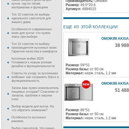
Производитель:
Omoikiri
кухни: гид по типам,
Размер:
49.5*20.6
материалам и функциям
Артикул:
4994015
Топ 10 советов по выбору
идеального смесителя для
вашего дома
ЕЩЕ ИЗ ЭТОЙ КОЛЛЕКЦИИ:
Особенности современных
моек для кухни: что нужно
знать при выборе
OMOIKIRI AKISA
Топ 10 советов по выбору
38 98
производителя кухонных моек:
Гарантия качества и комфорта
Кухонные мойки 2025:
Готовимся к новым волнам
Размер:
59*51
дизайна и функциональности
Размер базы:
от 60 см
Материал:
нерж. сталь, 1.2 мм
Советы по уходу за кухонными
мойками: как сохранить блеск и
функциональность
OMOIKIRI AKISA
Зачем вам нужен измельчитель
51 48
пищевых отходов? Спасение от
запахов, проблем и лишних
хлоп
Выбор модели для кухни. На
Размер:
86*51
что обратить внимание?
Размер базы:
от 50 см
Особенности кухонных
Материал:
нерж. сталь, 1.2 мм
раковин.
Выбор смесителя. Что важно