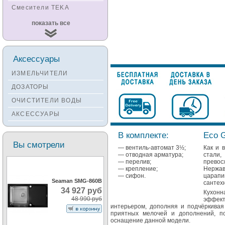
Смесители TEKA
Смесители
показать все
KUCHENSTERN
Смесители ZORG
Смесители KANTERA
Аксессуары
Смесители LAVA
ИЗМЕЛЬЧИТЕЛИ
Смесители SEAMAN
ДОЗАТОРЫ
Смесители
ОЧИСТИТЕЛИ ВОДЫ
Zigmund&Shtain
АКСЕССУАРЫ
Смесители OULIN
Смесители под бронзу
В комплекте:
Eco 
Вы смотрели
— вентиль-автомат 3½;
Как и 
— отводная арматура;
стали
— перелив;
превос
— крепление;
Нержа
— сифон.
царапи
Seaman SMG-860B
сантехн
34 927 руб
Кухон
48 990 руб
эффек
интерьером, дополняя и подчёркивая
приятных мелочей и дополнений, п
оснащение данной модели.