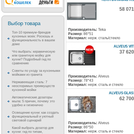
58 07
Выбор товара
Производитель:
Teka
Топ-10 премиум-брендов
Размер:
86*51
кухонных моек: Роскошь и
Материал:
нерж. сталь/стекло
функциональность в вашем
доме
ALVEUS VIT
37 62
Что выбрать: керамическую
или гранитную мойку для
кухни? Подробный гид по
сравнению
Советы по уходу за кухонными
мойками из гранита
Производитель:
Alveus
Размер:
78*43
Нержавеющая сталь: 7
Материал:
нерж. сталь и стекло
неоспоримых преимуществ
кухонной мойки
ALVEUS GLASS
Автоматические дозаторы
62 70
мыла: 5 причин, почему это
удобно и гигиенично
Освещение кухни: как создать
функциональный и уютный
световой сценарий
Производитель:
Alveus
Размер:
86*50
Какой выбрать дозатор для
Материал:
нерж. сталь и стекло
кухни: гид по типам,