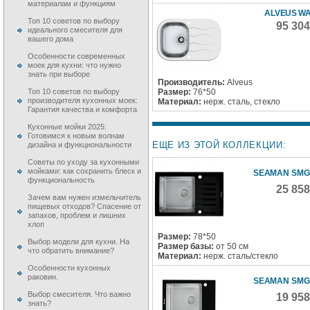
материалам и функциям
ALVEUS WA
Топ 10 советов по выбору
95 30
идеального смесителя для
вашего дома
Особенности современных
моек для кухни: что нужно
знать при выборе
Производитель:
Alveus
Размер:
76*50
Топ 10 советов по выбору
производителя кухонных моек:
Материал:
нерж. сталь, стекло
Гарантия качества и комфорта
Кухонные мойки 2025:
Готовимся к новым волнам
ЕЩЕ ИЗ ЭТОЙ КОЛЛЕКЦИИ:
дизайна и функциональности
Советы по уходу за кухонными
мойками: как сохранить блеск и
SEAMAN SMG
функциональность
25 85
Зачем вам нужен измельчитель
пищевых отходов? Спасение от
запахов, проблем и лишних
хлоп
Размер:
78*50
Выбор модели для кухни. На
Размер базы:
от 50 см
что обратить внимание?
Материал:
нерж. сталь/стекло
Особенности кухонных
раковин.
SEAMAN SMG
Выбор смесителя. Что важно
19 95
знать?