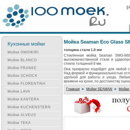
(
Мойка Seaman Eco Glass S
Кухонные мойки
толщина стали 1.0 мм
Мойки OMOIKIRI
Стеклянная мойка Seaman SMG-860
высококачественной стали и ударопр
Мойки BLANCO
стекла толщиной 8 мм.
Мойки FRANKE
Она прекрасно подойдет для любой с
Над формой и функциональностью отли
Мойки SCHOCK
удобной для работы и ухода. Любая
времени на кухне, по достоинству оце
Мойки FLORENTINA
Главная
Мойки SEAMAN
Мойки 
Мойки LAVA
Мойки KANTERA
Мойки KUCHENSTERN
Мойки ALVEUS
Мойки TEKA