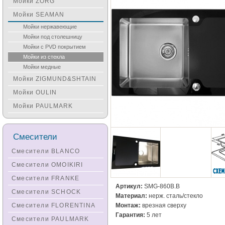
Мойки ZORG
Мойки SEAMAN
Мойки нержавеющие
Мойки под столешницу
Мойки с PVD покрытием
Мойки из стекла
Мойки медные
Мойки ZIGMUND&SHTAIN
Мойки OULIN
Мойки PAULMARK
Смесители
Смесители BLANCO
Смесители OMOIKIRI
Смесители FRANKE
Артикул:
SMG-860B.B
Смесители SCHOCK
Материал:
нерж. сталь/стекло
Монтаж:
врезная сверху
Смесители FLORENTINA
Гарантия:
5 лет
Смесители PAULMARK