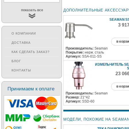
ДОПОЛНИТЕЛЬНЫЕ АКСЕССУА
показать все
SEAMAN SS
3 91
О КОМПАНИИ
в корз
ДОСТАВКА
Производитель:
Seaman
КАК СДЕЛАТЬ ЗАКАЗ?
Покрытие:
нерж. сталь
Артикул:
SSA-011-SS
БЛОГ
ИЗМЕЛЬЧИТЕЛЬ S
S
КОНТАКТЫ
23 06
в корз
Принимаем к оплате
Производитель:
Seaman
Размер:
21*42
Артикул:
SSD-60
МОДЕЛИ, ПОХОЖИЕ НА SEAMAN
TEKA DIAMOND RS