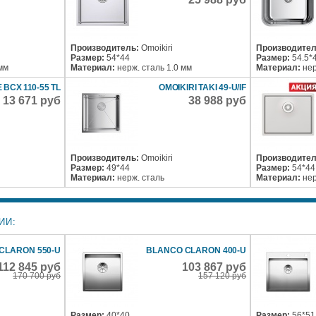
Производитель:
Omoikiri
Производител
Размер:
54*44
Размер:
54.5*
 мм
Материал:
нерж. сталь 1.0 мм
Материал:
нер
BCX 110-55 TL
OMOIKIRI TAKI 49-U/IF
13 671 руб
38 988 руб
Производитель:
Omoikiri
Производител
Размер:
49*44
Размер:
54*44
Материал:
нерж. сталь
Материал:
нер
ИИ:
CLARON 550-U
BLANCO CLARON 400-U
112 845 руб
103 867 руб
170 700 руб
157 120 руб
Размер:
40*40
Размер:
56*51