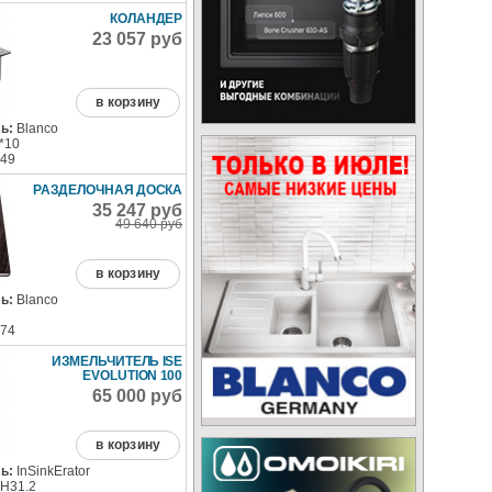
КОЛАНДЕР
23 057 руб
в корзину
ь:
Blanco
*10
49
РАЗДЕЛОЧНАЯ ДОСКА
35 247 руб
49 640 руб
в корзину
ь:
Blanco
74
ИЗМЕЛЬЧИТЕЛЬ ISE
EVOLUTION 100
65 000 руб
в корзину
ь:
InSinkErator
 H31.2