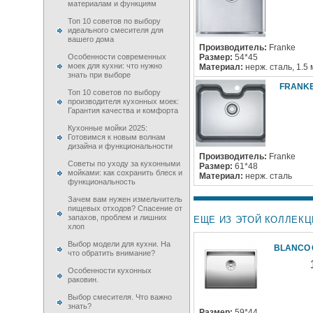
материалам и функциям
Топ 10 советов по выбору
идеального смесителя для
вашего дома
Производитель:
Franke
Особенности современных
Размер:
54*45
моек для кухни: что нужно
Материал:
нерж. сталь, 1.5
знать при выборе
FRANKE 
Топ 10 советов по выбору
производителя кухонных моек:
Гарантия качества и комфорта
Кухонные мойки 2025:
Готовимся к новым волнам
дизайна и функциональности
Производитель:
Franke
Советы по уходу за кухонными
Размер:
61*48
мойками: как сохранить блеск и
Материал:
нерж. сталь
функциональность
Зачем вам нужен измельчитель
пищевых отходов? Спасение от
запахов, проблем и лишних
ЕЩЕ ИЗ ЭТОЙ КОЛЛЕКЦ
хлоп
Выбор модели для кухни. На
BLANCO 
что обратить внимание?
Особенности кухонных
раковин.
Выбор смесителя. Что важно
знать?
Размер:
59*44