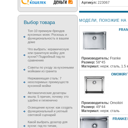
Артикул:
223067
МОДЕЛИ, ПОХОЖИЕ НА 
Выбор товара
FRAN
Топ-10 премиум-брендов
кухонных моек: Роскошь и
функциональность в вашем
доме
Что выбрать: керамическую
или гранитную мойку для
кухни? Подробный гид по
Производитель:
Franke
сравнению
Размер:
58*45
Материал:
нерж. сталь, 1.5
Советы по уходу за кухонными
мойками из гранита
OMOIKIRI 
Нержавеющая сталь: 7
неоспоримых преимуществ
кухонной мойки
Автоматические дозаторы
мыла: 5 причин, почему это
удобно и гигиенично
Производитель:
Omoikiri
Размер:
49*44
Освещение кухни: как создать
Материал:
нерж. сталь
функциональный и уютный
световой сценарий
FRANKE B
Какой выбрать дозатор для
кухни: гид по типам,