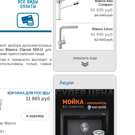
Blanco Alta
Compact
52 835 руб
66 040 руб
Blanco Linus
42 940 руб
62 690 руб
кого выбора дополнительных
йки
Blanco Claron 500-U
для
время приготовления пищи.
показать еще
там и прекрасно выглядят в
использованы только самые
Акции
КОРЗИНА ДЛЯ ПОСУДЫ
11 865 руб
в корзину
ь:
Blanco
97