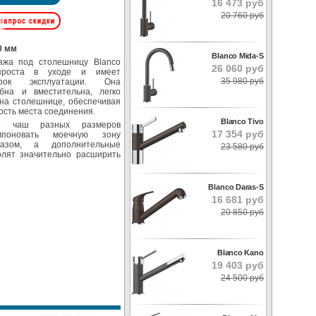
16 473 руб
20 760 руб
0 мм
Blanco Mida-S
ажа под столешницу Blanco
26 060 руб
проста в уходе и имеет
35 980 руб
рок эксплуатации. Она
бна и вместительна, легко
 на столешнице, обеспечивая
ость места соединения.
Blanco Tivo
р чаш разных размеров
17 354 руб
мпоновать моечную зону
азом, а дополнительные
23 580 руб
олят значительно расширить
Blanco Daras-S
16 681 руб
20 850 руб
Blanco Kano
19 403 руб
24 500 руб