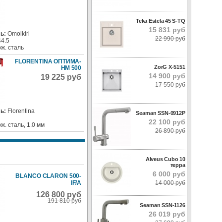
Teka Estela 45 S-TQ
15 831 руб
ь:
Omoikiri
22 990 руб
44.5
ж. сталь
FLORENTINA ОПТИМА-
ZorG X-5151
HM 500
14 900 руб
19 225 руб
17 550 руб
ь:
Florentina
Seaman SSN-0912P
22 100 руб
ж. сталь, 1.0 мм
26 890 руб
Alveus Cubo 10
терра
6 000 руб
BLANCO CLARON 500-
14 000 руб
IF/A
126 800 руб
191 810 руб
Seaman SSN-1126
26 019 руб