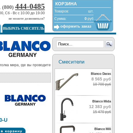
КОРЗИНА
444-0485
, (800)
Товаров:
шт.
00, Сб - Вс с 10.00 до 19.00
не можете дозвониться?
Сумма:
0
руб
оформить заказ
ВЫБРАТЬ СМЕСИТЕЛЬ
Смесители
голка мира, где вы проводите
Blanco Daras
8 565 руб
10 700 руб
Blanco Mida
12 383 руб
15 470 руб
0-U
Blanco Mili