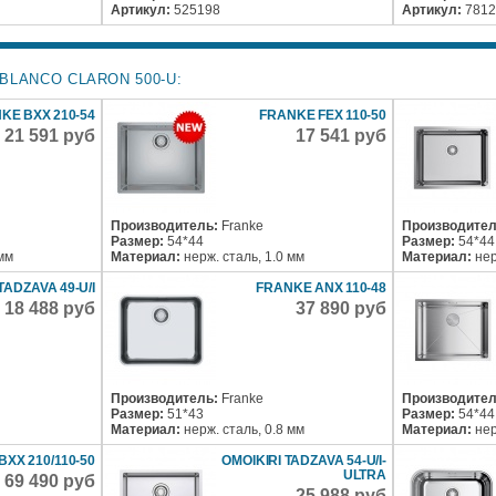
Артикул:
525198
Артикул:
7812
BLANCO CLARON 500-U:
KE BXX 210-54
FRANKE FEX 110-50
21 591 руб
17 541 руб
Производитель:
Franke
Производител
Размер:
54*44
Размер:
54*44
 мм
Материал:
нерж. сталь, 1.0 мм
Материал:
нер
TADZAVA 49-U/I
FRANKE ANX 110-48
18 488 руб
37 890 руб
Производитель:
Franke
Производител
Размер:
51*43
Размер:
54*44
Материал:
нерж. сталь, 0.8 мм
Материал:
нер
XX 210/110-50
OMOIKIRI TADZAVA 54-U/I-
ULTRA
69 490 руб
25 988 руб