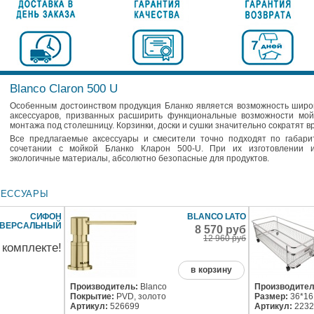
Blanco Claron 500 U
Особенным достоинством продукция Бланко является возможность широ
аксессуаров, призванных расширить функциональные возможности мо
монтажа под столешницу. Корзинки, доски и сушки значительно сократят 
Все предлагаемые аксессуары и смесители точно подходят по габари
сочетании с мойкой Бланко Кларон 500-U. При их изготовлении 
экологичные материалы, абсолютно безопасные для продуктов.
СЕССУАРЫ
СИФОН
BLANCO LATO
ИВЕРСАЛЬНЫЙ
8 570 руб
12 960 руб
 комплекте!
в корзину
Производитель:
Blanco
Производител
Покрытие:
PVD, золото
Размер:
36*16
Артикул:
526699
Артикул:
2232