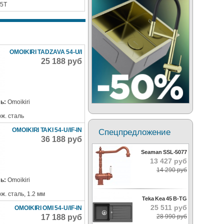
5T
OMOIKIRI TADZAVA 54-U/I
25 188 руб
ь:
Omoikiri
ж. сталь
OMOIKIRI TAKI 54-U/IF-IN
Спецпредложение
36 188 руб
Seaman SSL-5077
13 427 руб
14 290 руб
ь:
Omoikiri
ж. сталь, 1.2 мм
Teka Kea 45 B-TG
25 511 руб
OMOIKIRI OMI 54-U/IF-IN
28 990 руб
17 188 руб