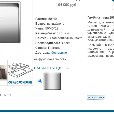
164 090 руб
Глубина чаши 19
Размер:
50*40
Мойка для монт
Вырез:
по шаблону
Claron 500-U 
Чаша:
50*40*19
длительный с
удивительно удо
Размер базы:
от 60 см
устанавливается
Вентиль:
стоп-вентиль InFino™
полную гигиеничн
Производитель:
Blanco
Большой выбо
Страна:
Германия
позволяет ско
наилучшим обр
Доставка:
бесплатно
аксессуары позв
ее функциональность.
ВАРИАНТЫ ЦВЕТА
ркальная