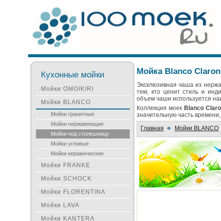
Мойка Blanco Claron
Кухонные мойки
Эксклюзивная чаша из нержа
Мойки OMOIKIRI
тем, кто ценит стиль и инд
объем чаши используется на
Мойки BLANCO
Коллекция моек
Blanco Clar
Мойки гранитные
значительную часть времени,
Мойки нержавеющие
Главная
Мойки BLANCO
Мойки под столешницу
Мойки угловые
Мойки керамические
Мойки FRANKE
Мойки SCHOCK
Мойки FLORENTINA
Мойки LAVA
Мойки KANTERA