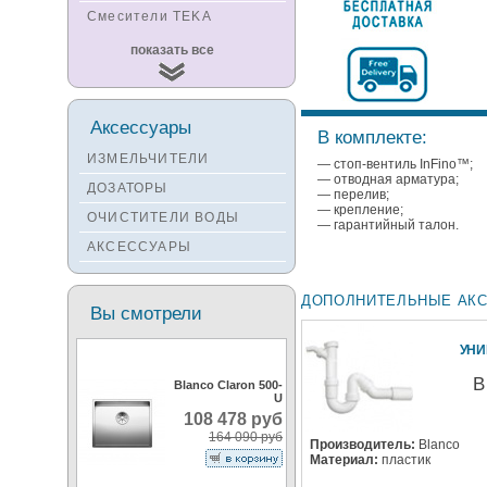
Смесители TEKA
Смесители
показать все
KUCHENSTERN
Смесители ZORG
Смесители KANTERA
Аксессуары
В комплекте:
Смесители LAVA
ИЗМЕЛЬЧИТЕЛИ
— стоп-вентиль InFino™;
Смесители SEAMAN
— отводная арматура;
ДОЗАТОРЫ
— перелив;
Смесители
— крепление;
ОЧИСТИТЕЛИ ВОДЫ
Zigmund&Shtain
— гарантийный талон.
АКСЕССУАРЫ
Смесители OULIN
Смесители под бронзу
ДОПОЛНИТЕЛЬНЫЕ АК
Вы смотрели
УН
В
Blanco Claron 500-
U
108 478 руб
164 090 руб
Производитель:
Blanco
Материал:
пластик