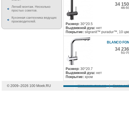
34 15
Легкий монтаж. Несколько
46 5
простых советов.
Кухонная сантехника ведущих
производителей.
Размер:
30*20.5
Выдвижной душ:
нет
Покрытие:
silgranit™ puradur™, 10 цв
BLANCO FONT
34 23
51 7
Размер:
30*20.7
Выдвижной душ:
нет
Покрытие:
хром
© 2009–
2026
100 Moek.RU
Написать письмо
|
Карта са