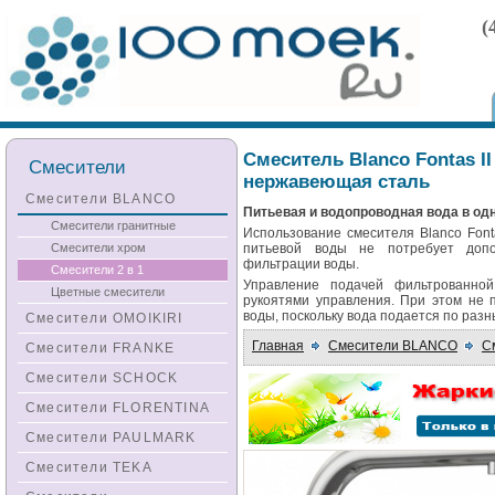
(
Смеситель Blanco Fontas II
Смесители
нержавеющая сталь
Смесители BLANCO
Питьевая и водопроводная вода в од
Смесители гранитные
Использование смесителя Blanco Font
Смесители хром
питьевой воды не потребует допо
фильтрации воды.
Смесители 2 в 1
Управление подачей фильтрованно
Цветные смесители
рукоятями управления. При этом не 
воды, поскольку вода подается по раз
Смесители OMOIKIRI
Главная
Смесители BLANCO
С
Смесители FRANKE
Смесители SCHOCK
Смесители FLORENTINA
Смесители PAULMARK
Смесители TEKA