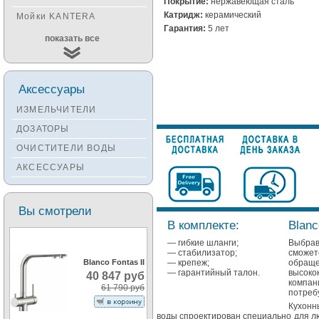
Покрытие:
нержавеющая сталь
Катридж:
керамический
Мойки KANTERA
Гарантия:
5 лет
Мойки KUCHENSTERN
показать все
Мойки ALVEUS
Мойки TEKA
Аксессуары
Мойки ZORG
ИЗМЕЛЬЧИТЕЛИ
Мойки SEAMAN
ДОЗАТОРЫ
Мойки ZIGMUND&SHTAIN
ОЧИСТИТЕЛИ ВОДЫ
Мойки OULIN
АКСЕССУАРЫ
Мойки PAULMARK
Вы смотрели
В комплекте:
Blanc
— гибкие шланги;
Выбрав
— стабилизатор;
сможе
— крепеж;
обращ
Blanco Fontas II
— гарантийный талон.
высоко
40 847 руб
компан
61 790 руб
потреб
Кухонны
воды спроектирован специально для л