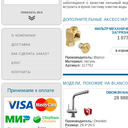
заботящихся о качестве питьевой во
встроить в кухню систему очистки воды
показать все
ДОПОЛНИТЕЛЬНЫЕ АКСЕССУА
ФИЛЬТР МЕХАНИЧ
ЗАГРЯЗ
О КОМПАНИИ
1 07
ДОСТАВКА
в корз
КАК СДЕЛАТЬ ЗАКАЗ?
Производитель:
Blanco
Материал:
латунь
БЛОГ
Артикул:
117752
КОНТАКТЫ
МОДЕЛИ, ПОХОЖИЕ НА BLANCO 
Принимаем к оплате
OMOIKIRI N
28 98
Производитель:
Omoikiri
Размер:
29.4*26.5