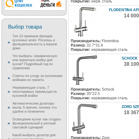
Покрытие:
нерж. сталь
FLORENTINA АР
14 00
Выбор товара
Топ-10 премиум-брендов
кухонных моек: Роскошь и
Производитель:
Florentina
функциональность в вашем
Размер:
32.7*31.6
доме
Покрытие:
нержавеющая сталь
Что выбрать: керамическую
SCHOCK 
или гранитную мойку для
38 10
кухни? Подробный гид по
сравнению
Советы по уходу за кухонными
мойками из гранита
Нержавеющая сталь: 7
Производитель:
Schock
неоспоримых преимуществ
Размер:
35*22.5
кухонной мойки
Покрытие:
нержавеющая сталь
Автоматические дозаторы
ZORG SZR
мыла: 5 причин, почему это
удобно и гигиенично
18 36
Освещение кухни: как создать
функциональный и уютный
световой сценарий
Какой выбрать дозатор для
Производитель:
Zorg