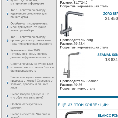
кухни: гид по типам,
Размер:
31.7*24.5
материалам и функциям
Покрытие:
нержавеющая сталь
Топ 10 советов по выбору
ZORG SZR
идеального смесителя для
вашего дома
21 45
Особенности современных
моек для кухни: что нужно
знать при выборе
Топ 10 советов по выбору
Производитель:
Zorg
производителя кухонных моек:
Размер:
29*23.4
Гарантия качества и комфорта
Покрытие:
нержавеющая сталь
Кухонные мойки 2025:
Готовимся к новым волнам
SEAMAN SSN
дизайна и функциональности
18 83
Советы по уходу за кухонными
мойками: как сохранить блеск и
функциональность
Зачем вам нужен измельчитель
пищевых отходов? Спасение от
Производитель:
Seaman
запахов, проблем и лишних
Размер:
29*36
хлоп
Покрытие:
нерж. сталь
Выбор модели для кухни. На
что обратить внимание?
Особенности кухонных
ЕЩЕ ИЗ ЭТОЙ КОЛЛЕКЦИИ:
раковин.
Выбор смесителя. Что важно
BLANCO FONT
знать?