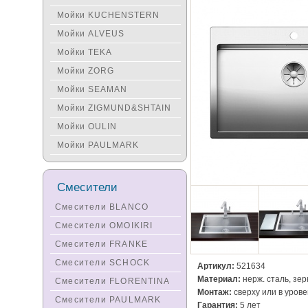
Мойки KUCHENSTERN
Мойки ALVEUS
Мойки TEKA
Мойки ZORG
Мойки SEAMAN
Мойки ZIGMUND&SHTAIN
Мойки OULIN
Мойки PAULMARK
Смесители
Смесители BLANCO
Смесители OMOIKIRI
Смесители FRANKE
Смесители SCHOCK
Артикул:
521634
Материал:
нерж. сталь, зе
Смесители FLORENTINA
Монтаж:
сверху или в уров
Смесители PAULMARK
Гарантия:
5 лет