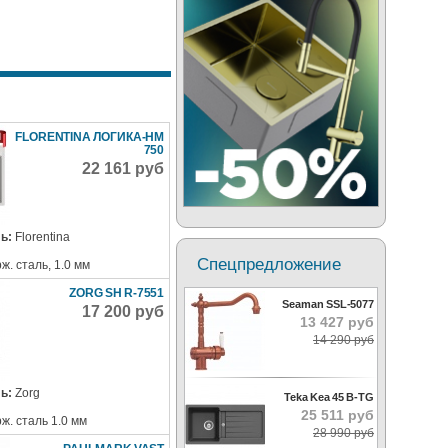
FLORENTINA ЛОГИКА-НМ
750
22 161 руб
ь:
Florentina
Спецпредложение
ж. сталь, 1.0 мм
ZORG SH R-7551
Seaman SSL-5077
17 200 руб
13 427 руб
14 290 руб
ь:
Zorg
Teka Kea 45 B-TG
25 511 руб
ж. сталь 1.0 мм
28 990 руб