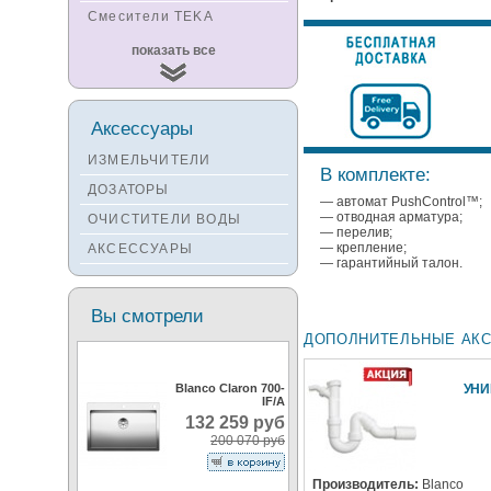
Смесители TEKA
Смесители
показать все
KUCHENSTERN
Смесители ZORG
Смесители KANTERA
Аксессуары
Смесители LAVA
ИЗМЕЛЬЧИТЕЛИ
В комплекте:
Смесители SEAMAN
ДОЗАТОРЫ
— автомат PushControl™;
Смесители
— отводная арматура;
ОЧИСТИТЕЛИ ВОДЫ
Zigmund&Shtain
— перелив;
— крепление;
АКСЕССУАРЫ
Смесители OULIN
— гарантийный талон.
Смесители под бронзу
Вы смотрели
ДОПОЛНИТЕЛЬНЫЕ АК
Blanco Claron 700-
УН
IF/A
132 259 руб
200 070 руб
Производитель:
Blanco