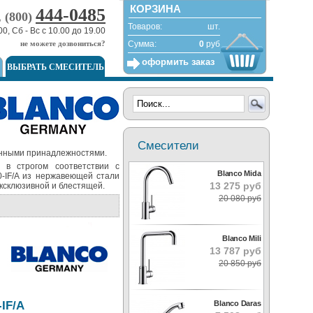
КОРЗИНА
444-0485
, (800)
Товаров:
шт.
00, Сб - Вс с 10.00 до 19.00
не можете дозвониться?
Сумма:
0
руб
оформить заказ
ВЫБРАТЬ СМЕСИТЕЛЬ
Смесители
онными принадлежностями.
я в строгом соответствии с
Blanco Mida
-IF/A из нержавеющей стали
13 275 руб
эксклюзивной и блестящей.
20 080 руб
Blanco Mili
13 787 руб
20 850 руб
IF/A
Blanco Daras