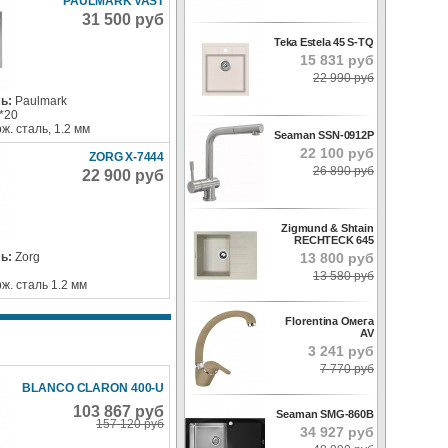
PAULMARK VAST
31 500 руб
Teka Estela 45 S-TQ
15 831 руб
22 990 руб
ь:
Paulmark
*20
ж. сталь, 1.2 мм
Seaman SSN-0912P
22 100 руб
ZORG X-7444
26 890 руб
22 900 руб
Zigmund & Shtain
RECHTECK 645
13 800 руб
ь:
Zorg
13 580 руб
ж. сталь 1.2 мм
Florentina Омега
AV
3 241 руб
7 770 руб
BLANCO CLARON 400-U
103 867 руб
Seaman SMG-860B
157 120 руб
34 927 руб