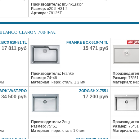
Производитель:
InSinkErator
Размер:
ø20.5 H31.2
Артикул:
78125T
LANCO CLARON 700-IF/A:
BCX 610-81 TL
FRANKE BCX 610-74 TL
17 811 руб
15 471 руб
Производитель:
Franke
Производител
Размер:
74*48
Размер:
75*51
 мм
Материал:
нерж. сталь, 1.2 мм
Материал:
нер
ARK VAST-PRO
ZORG SH X-7551
34 500 руб
17 200 руб
Производитель:
Zorg
Производител
Размер:
75*51
Размер:
75*51
 мм
Материал:
нерж. сталь 1.0 мм
Материал:
нер