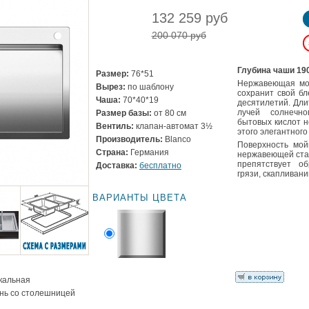
132 259 руб
200 070 руб
Глубина чаши 19
Размер:
76*51
Нержавеющая мой
Вырез:
по шаблону
сохранит свой бл
Чаша:
70*40*19
десятилетий. Дл
лучей солнечн
Размер базы:
от 80 см
бытовых кислот н
Вентиль:
клапан-автомат 3½
этого элегантного
Производитель:
Blanco
Поверхность мойк
Страна:
Германия
нержавеющей стал
препятствует о
Доставка:
бесплатно
грязи, скапливан
ВАРИАНТЫ ЦВЕТА
ркальная
ень со столешницей