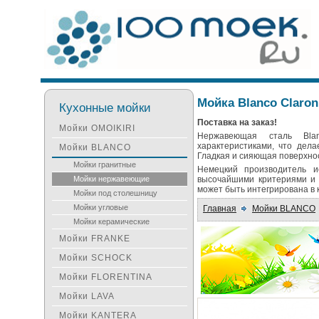
Мойка Blanco Claron 
Кухонные мойки
Поставка на заказ!
Мойки OMOIKIRI
Нержавеющая сталь Blan
характеристиками, что дел
Мойки BLANCO
Гладкая и сияющая поверхно
Мойки гранитные
Немецкий производитель ис
Мойки нержавеющие
высочайшими критериями и 
может быть интегрирована в 
Мойки под столешницу
Мойки угловые
Главная
Мойки BLANCO
Мойки керамические
Мойки FRANKE
Мойки SCHOCK
Мойки FLORENTINA
Мойки LAVA
Мойки KANTERA