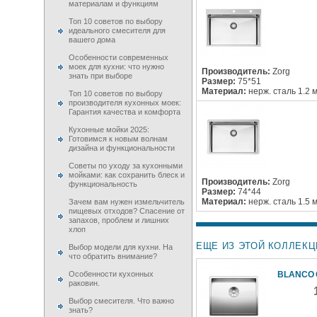
материалам и функциям
Топ 10 советов по выбору
идеального смесителя для
вашего дома
Особенности современных
моек для кухни: что нужно
Производитель:
Zorg
знать при выборе
Размер:
75*51
Материал:
нерж. сталь 1.2 
Топ 10 советов по выбору
производителя кухонных моек:
Гарантия качества и комфорта
Кухонные мойки 2025:
Готовимся к новым волнам
дизайна и функциональности
Советы по уходу за кухонными
мойками: как сохранить блеск и
Производитель:
Zorg
функциональность
Размер:
74*44
Материал:
нерж. сталь 1.5 
Зачем вам нужен измельчитель
пищевых отходов? Спасение от
запахов, проблем и лишних
хлоп
ЕЩЕ ИЗ ЭТОЙ КОЛЛЕКЦ
Выбор модели для кухни. На
что обратить внимание?
Особенности кухонных
BLANCO 
раковин.
Выбор смесителя. Что важно
знать?