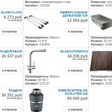
Материал:
нержавеющая сталь
Покрытие:
хр
Артикул:
232459
Артикул:
5242
BLANCO LATO
УНИВЕРСАЛЬНЫЕ
ДЕРЖАТЕЛИ TOP
6 273 руб
12 454 руб
9 490 руб
в корзину
в корзину
Производитель:
Blanco
Производител
Размер:
41.6*6
Размер:
42*20
Артикул:
235906
Артикул:
2196
РАЗДЕЛОЧНАЯ
BLANCO FONTAS II
26 337 руб
34 236 руб
51 790 руб
в корзину
в корзину
Производитель:
Blanco
Производител
Размер:
30*20.7
Размер:
42*36
Артикул:
525137
Артикул:
2230
ПОДДОН
ИЗМЕЛЬЧИТЕЛЬ ISE
EVOLUTION 100
36 351 руб
65 000 руб
54 990 руб
в корзину
в корзину