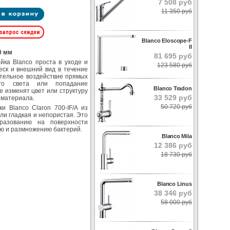
7 508 руб
11 350 руб
Blanco Eloscope-F
II
0 мм
81 695 руб
ка Blanco проста в уходе и
123 580 руб
еск и внешний вид в течение
ительное воздействие прямых
ого света или попадание
Blanco Tradon
е изменят цвет или структуру
33 529 руб
 материала.
50 720 руб
и Blanco Claron 700-IF/A из
и гладкая и непористая. Это
бразованию на поверхности
ию и размножению бактерий.
Blanco Mila
12 386 руб
18 730 руб
Blanco Linus
38 346 руб
58 000 руб