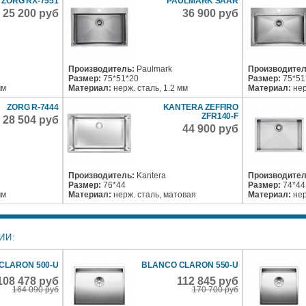
ZORG RX-7551
PAULMARK SAAR
25 200 руб
36 900 руб
Производитель:
Paulmark
Производител
Размер:
75*51*20
Размер:
75*51
мм
Материал:
нерж. сталь, 1.2 мм
Материал:
нер
ZORG R-7444
KANTERA ZEFFIRO
ZFR140-F
28 504 руб
44 900 руб
Производитель:
Kantera
Производител
Размер:
76*44
Размер:
74*44
мм
Материал:
нерж. сталь, матовая
Материал:
нер
ИИ:
CLARON 500-U
BLANCO CLARON 550-U
108 478 руб
112 845 руб
164 090 руб
170 700 руб