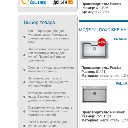
Производитель:
Blanco
Размер:
41.3*36
Артикул:
223067
Выбор товара
МОДЕЛИ, ПОХОЖИЕ НА B
Топ-10 премиум-брендов
кухонных моек: Роскошь и
функциональность в вашем
FRANKE 
доме
Что выбрать: керамическую
или гранитную мойку для
кухни? Подробный гид по
сравнению
Советы по уходу за кухонными
Производитель:
Franke
мойками из гранита
Размер:
81*51
Материал:
нерж. сталь, 1.2
Нержавеющая сталь: 7
неоспоримых преимуществ
PAULM
кухонной мойки
Автоматические дозаторы
мыла: 5 причин, почему это
удобно и гигиенично
Освещение кухни: как создать
функциональный и уютный
Производитель:
Paulmark
световой сценарий
Размер:
75*51*20
Материал:
нерж. сталь, 1.2
Какой выбрать дозатор для
кухни: гид по типам,