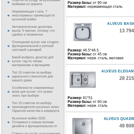
Советы по уходу за кухонными
Размер базы:
от 90 см
мойками из гранита
Материал:
нержавеющая сталь
Нержавеющая сталь: 7
неоспоримых преимуществ
кухонной мойки
ALVEUS BASI
Автоматические дозаторы
13 79
мыла: 5 причин, почему это
удобно и гигиенично
Освещение кухни: как создать
функциональный и уютный
световой сценарий
Размер:
46.5*46.5
Размер базы:
от 45 см
Какой выбрать дозатор для
Материал:
нерж. сталь, матовая
кухни: гид по типам,
материалам и функциям
ALVEUS ELEGAN
Топ 10 советов по выбору
идеального смесителя для
28 21
вашего дома
Особенности современных
моек для кухни: что нужно
знать при выборе
Размер:
81*51
Размер базы:
от 60 см
Топ 10 советов по выбору
Материал:
нерж. сталь
производителя кухонных моек:
Гарантия качества и комфорта
Кухонные мойки 2025:
ALVEUS QUADR
Готовимся к новым волнам
49 80
дизайна и функциональности
Советы по уходу за кухонными