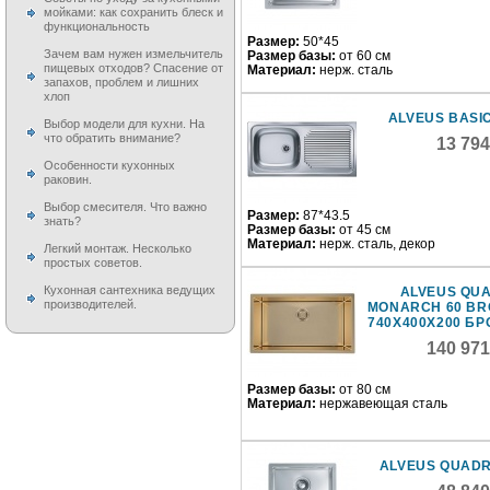
мойками: как сохранить блеск и
функциональность
Размер:
50*45
Зачем вам нужен измельчитель
Размер базы:
от 60 см
пищевых отходов? Спасение от
Материал:
нерж. сталь
запахов, проблем и лишних
хлоп
ALVEUS BASIC
Выбор модели для кухни. На
что обратить внимание?
13 79
Особенности кухонных
раковин.
Выбор смесителя. Что важно
Размер:
87*43.5
знать?
Размер базы:
от 45 см
Материал:
нерж. сталь, декор
Легкий монтаж. Несколько
простых советов.
Кухонная сантехника ведущих
ALVEUS QU
производителей.
MONARCH 60 BR
740X400X200 Б
140 971
Размер базы:
от 80 см
Материал:
нержавеющая сталь
ALVEUS QUADR