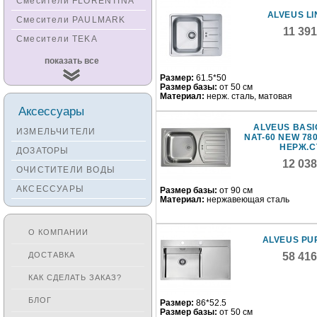
Смесители FLORENTINA
ALVEUS LI
Смесители PAULMARK
11 39
Смесители TEKA
Смесители
показать все
KUCHENSTERN
Размер:
61.5*50
Смесители ZORG
Размер базы:
от 50 см
Материал:
нерж. сталь, матовая
Смесители KANTERA
Аксессуары
Смесители LAVA
ALVEUS BASI
ИЗМЕЛЬЧИТЕЛИ
NAT-60 NEW 78
Смесители SEAMAN
НЕРЖ.С
ДОЗАТОРЫ
12 03
Смесители
ОЧИСТИТЕЛИ ВОДЫ
Zigmund&Shtain
АКСЕССУАРЫ
Размер базы:
от 90 см
Смесители OULIN
Материал:
нержавеющая сталь
Смесители под бронзу
О КОМПАНИИ
ALVEUS PU
ДОСТАВКА
58 41
КАК СДЕЛАТЬ ЗАКАЗ?
БЛОГ
Размер:
86*52.5
Размер базы:
от 50 см