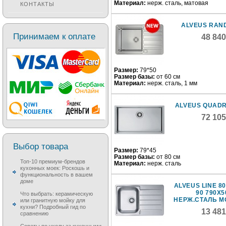
Материал:
нерж. сталь, матовая
КОНТАКТЫ
ALVEUS RAN
Принимаем к оплате
48 84
Размер:
79*50
Размер базы:
от 60 см
Материал:
нерж. сталь, 1 мм
ALVEUS QUADR
72 10
Выбор товара
Размер:
79*45
Размер базы:
от 80 см
Топ-10 премиум-брендов
Материал:
нерж. сталь
кухонных моек: Роскошь и
функциональность в вашем
доме
ALVEUS LINE 80
90 790X5
Что выбрать: керамическую
НЕРЖ.СТАЛЬ М
или гранитную мойку для
кухни? Подробный гид по
13 48
сравнению