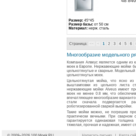
48 84
Размер:
45*45
Размер базы:
от 50 см
Материал:
нерж. сталь
Страница:
<<
<
1
2
3
4
5
6
Многообразие модельного р
Компания Алвеус является одним из 
моек в Европе. Нержавеющие мойки бы
цельнотянутые и сварные. Модельный 
цельнотянутых моек.
Цельнотянутая мойка, что ясно из 
выштамповки из цельного листа ст
нержавеющие мойки Alveus имеют пре
моек не менее 0.8 мм, что обеспечив
впечатляющее многообразие вариантов
стали сначала подвергается р
роботизированной сваркой выкройки.
Такие мойки можно, не погрешив пр
практически вечными. При сварном с
гарантируется одинаковая толщина
тяжелая, прочная и надежная, имеет с
© 2009–
2026
100 Moek.RU
Написать письмо
|
Карта са