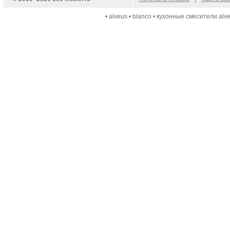
•
alveus
•
blanco
•
кухонные смесители alv