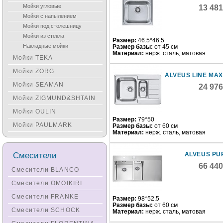
Мойки угловые
13 48
Мойки с напылением
Мойки под столешницу
Мойки из стекла
Размер:
46.5*46.5
Накладные мойки
Размер базы:
от 45 см
Материал:
нерж. сталь, матовая
Мойки TEKA
Мойки ZORG
ALVEUS LINE MAX
Мойки SEAMAN
24 97
Мойки ZIGMUND&SHTAIN
Мойки OULIN
Размер:
79*50
Мойки PAULMARK
Размер базы:
от 60 см
Материал:
нерж. сталь, матовая
Смесители
ALVEUS PU
66 44
Смесители BLANCO
Смесители OMOIKIRI
Смесители FRANKE
Размер:
98*52.5
Размер базы:
от 60 см
Смесители SCHOCK
Материал:
нерж. сталь, матовая