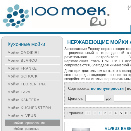
(
НЕРЖАВЕЮЩИЕ МОЙКИ 
Кухонные мойки
Завоевавшие Европу, нержавеющие мо
Мойки OMOIKIRI
– рациональный и оправданный вы
рачительного потребителя. Выс
Мойки BLANCO
нержавеющая сталь CrNi 18/ 10 абс
соприкасаются, благодаря химической 
Мойки FRANKE
Даже при длительном контакте с пове
свою очередь, входящие в их состав о
Мойки SCHOCK
воздействия на сталь и первоначальны
Мойки FLORENTINA
Сортировка:
по популярности
|
п
Мойки LAVA
Цена от:
до:
Мойки KANTERA
Мойки KUCHENSTERN
Страница:
<<
<
1
2
3
4
5
6
Мойки ALVEUS
Мойки нержавеющие
ALVEUS BASI
Мойки гранитные