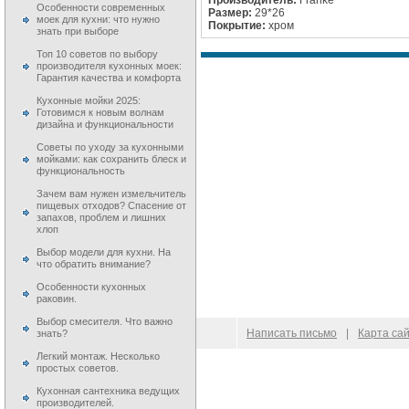
Особенности современных
Размер:
29*26
моек для кухни: что нужно
Покрытие:
хром
знать при выборе
Топ 10 советов по выбору
производителя кухонных моек:
Гарантия качества и комфорта
Кухонные мойки 2025:
Готовимся к новым волнам
дизайна и функциональности
Советы по уходу за кухонными
мойками: как сохранить блеск и
функциональность
Зачем вам нужен измельчитель
пищевых отходов? Спасение от
запахов, проблем и лишних
хлоп
Выбор модели для кухни. На
что обратить внимание?
Особенности кухонных
раковин.
Выбор смесителя. Что важно
© 2009–
2026
100 Moek.RU
Написать письмо
|
Карта са
знать?
Легкий монтаж. Несколько
простых советов.
Кухонная сантехника ведущих
производителей.