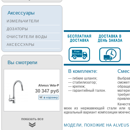
Мойки TEKA
Аксессуары
Мойки ZORG
ИЗМЕЛЬЧИТЕЛИ
Мойки SEAMAN
ДОЗАТОРЫ
Мойки ZIGMUND&SHTAIN
ОЧИСТИТЕЛИ ВОДЫ
Мойки OULIN
АКСЕССУАРЫ
Мойки PAULMARK
Вы смотрели
В комплекте:
Смеси
— гибкие шланги;
Выбрав
— стабилизатор;
сможе
Alveus Vela-P
— крепеж;
обраще
— гарантийный талон.
матери
30 347 руб
требуе
привле
Качест
моек из нержавеющей стали или гр
идеальный вариант композиции моечно
показать все
МОДЕЛИ, ПОХОЖИЕ НА ALVEUS 