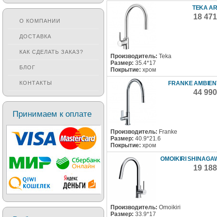
TEKA AR
18 47
О КОМПАНИИ
ДОСТАВКА
КАК СДЕЛАТЬ ЗАКАЗ?
Производитель:
Teka
Размер:
35.4*17
БЛОГ
Покрытие:
хром
FRANKE AMBIEN
КОНТАКТЫ
44 99
Принимаем к оплате
Производитель:
Franke
Размер:
40.9*21.6
Покрытие:
хром
OMOIKIRI SHINAGA
19 18
Производитель:
Omoikiri
Размер:
33.9*17