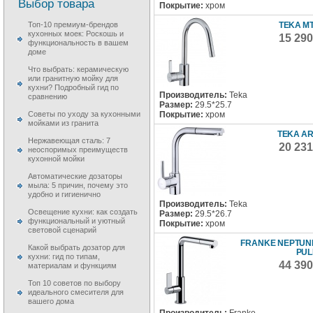
Выбор товара
Покрытие:
хром
TEKA MT
Топ-10 премиум-брендов
кухонных моек: Роскошь и
15 29
функциональность в вашем
доме
Что выбрать: керамическую
или гранитную мойку для
кухни? Подробный гид по
Производитель:
Teka
сравнению
Размер:
29.5*25.7
Покрытие:
хром
Советы по уходу за кухонными
мойками из гранита
TEKA AR
Нержавеющая сталь: 7
20 23
неоспоримых преимуществ
кухонной мойки
Автоматические дозаторы
мыла: 5 причин, почему это
удобно и гигиенично
Производитель:
Teka
Освещение кухни: как создать
Размер:
29.5*26.7
функциональный и уютный
Покрытие:
хром
световой сценарий
FRANKE NEPTUN
Какой выбрать дозатор для
PUL
кухни: гид по типам,
44 39
материалам и функциям
Топ 10 советов по выбору
идеального смесителя для
вашего дома
Производитель:
Franke