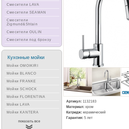
Смесители LAVA
Смесители SEAMAN
Смесители
Zigmund&Shtain
Смесители OULIN
Смесители под бронзу
Кухонные мойки
Мойки OMOIKIRI
Мойки BLANCO
Мойки FRANKE
Мойки SCHOCK
Мойки FLORENTINA
Артикул:
1132183
Мойки LAVA
Материал:
хром
Катридж:
керамический
Мойки KANTERA
Гарантия:
5 лет
Мойки KUCHENSTERN
показать все
Мойки ALVEUS