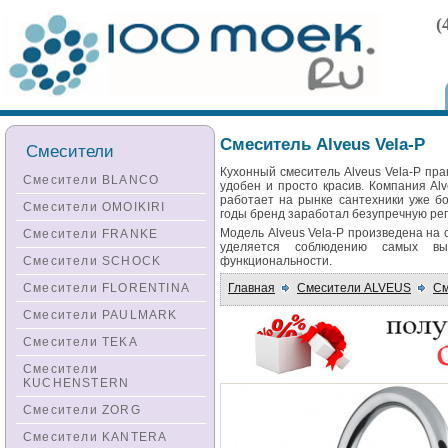
(
Смеситель Alveus Vela-P
Смесители
Кухонный смеситель Alveus Vela-P пра
Смесители BLANCO
удобен и просто красив. Компания Al
работает на рынке сантехники уже бо
Смесители OMOIKIRI
годы бренд заработал безупречную реп
Модель Alveus Vela-P произведена на 
Смесители FRANKE
уделяется соблюдению самых вы
Смесители SCHOCK
функциональности.
Главная
Смесители ALVEUS
См
Смесители FLORENTINA
Смесители PAULMARK
Смесители TEKA
Смесители
KUCHENSTERN
Смесители ZORG
Смесители KANTERA