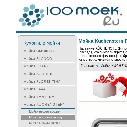
Мойка Kuchenstern 
Кухонные мойки
Название KÜCHENSTERN прои
Мойки OMOIKIRI
(звезда), что символизирует
олицетворяет философию бре
Мойки BLANCO
качество, функциональность 
Главная
Мойки KUCHEN
Мойки FRANKE
Мойки SCHOCK
Мойки FLORENTINA
Мойки LAVA
Мойки KANTERA
Мойки KUCHENSTERN
Мойки нержавеющие
Мойки под столешницу
Мойки керамические