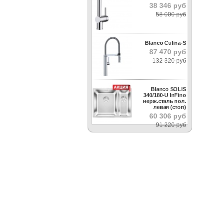
38 346 руб
58 000 руб
Blanco Culina-S
87 470 руб
132 320 руб
Blanco SOLIS
340/180-U InFino
нерж.сталь пол.
левая (стоп)
60 306 руб
91 220 руб