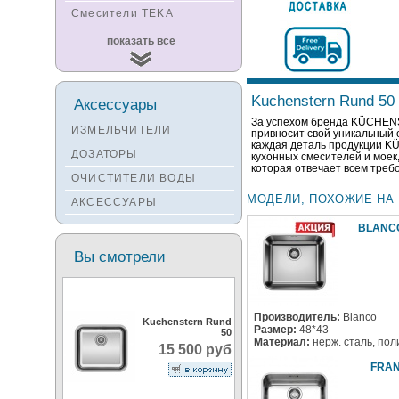
Смесители TEKA
Смесители
показать все
KUCHENSTERN
Смесители ZORG
Смесители KANTERA
Kuchenstern Rund 50
Аксессуары
Смесители LAVA
За успехом бренда KÜCHENS
ИЗМЕЛЬЧИТЕЛИ
привносит свой уникальный 
каждая деталь продукции K
Смесители SEAMAN
ДОЗАТОРЫ
кухонных смесителей и мое
которая отвечает всем треб
Смесители
ОЧИСТИТЕЛИ ВОДЫ
Zigmund&Shtain
МОДЕЛИ, ПОХОЖИЕ НА 
АКСЕССУАРЫ
Смесители OULIN
BLANCO
Смесители под бронзу
Вы смотрели
Производитель:
Blanco
Kuchenstern Rund
Размер:
48*43
50
Материал:
нерж. сталь, по
15 500 руб
FRAN