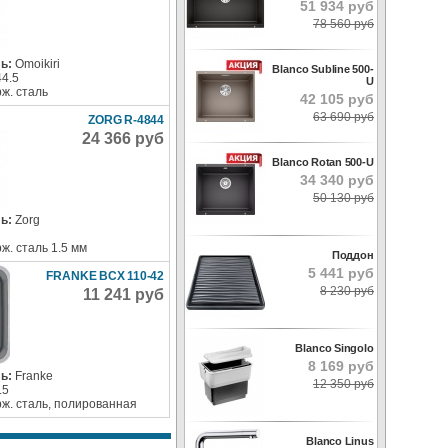
51 934 руб
78 560 руб
ь:
Omoikiri
Blanco Subline 500-
44.5
U
ж. сталь
42 105 руб
63 690 руб
ZORG R-4844
24 366 руб
Blanco Rotan 500-U
34 340 руб
50 130 руб
ь:
Zorg
ж. сталь 1.5 мм
Поддон
5 441 руб
FRANKE BCX 110-42
8 230 руб
11 241 руб
Blanco Singolo
8 169 руб
ь:
Franke
12 350 руб
.5
ж. сталь, полированная
Blanco Linus