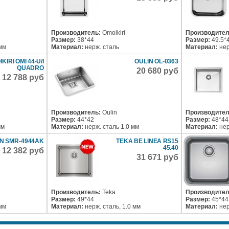
Производитель:
Omoikiri
Производител
Размер:
38*44
Размер:
49.5*
 мм
Материал:
нерж. сталь
Материал:
нер
KIRI OMI 44-U/I
OULIN OL-0363
QUADRO
20 680 руб
12 788 руб
Производитель:
Oulin
Производител
Размер:
44*42
Размер:
48*44
мм
Материал:
нерж. сталь 1.0 мм
Материал:
нер
N SMR-4944AK
TEKA BE LINEA RS15
45.40
12 382 руб
31 671 руб
Производитель:
Teka
Производител
Размер:
49*44
Размер:
45*44
 мм
Материал:
нерж. сталь, 1.0 мм
Материал:
нер