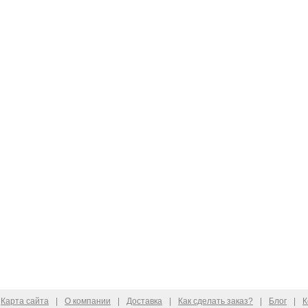
Карта сайта
|
О компании
|
Доставка
|
Как сделать заказ?
|
Блог
|
К