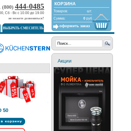
КОРЗИНА
444-0485
, (800)
Товаров:
шт.
00, Сб - Вс с 10.00 до 19.00
не можете дозвониться?
Сумма:
0
руб
оформить заказ
ВЫБРАТЬ СМЕСИТЕЛЬ
Акции
 50