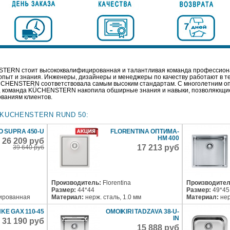
TERN стоит высококвалифицированная и талантливая команда профессиона
опыт и знания. Инженеры, дизайнеры и менеджеры по качеству работают в т
ÜCHENSTERN соответствовала самым высоким стандартам. С многолетним оп
к, команда KÜCHENSTERN накопила обширные знания и навыки, позволяющие
ованиям клиентов.
KUCHENSTERN RUND 50:
 SUPRA 450-U
FLORENTINA ОПТИМА-
HM 400
26 209 руб
17 213 руб
39 640 руб
Производитель:
Florentina
Производител
Размер:
44*44
Размер:
49*45
лированная
Материал:
нерж. сталь, 1.0 мм
Материал:
нер
KE GAX 110-45
OMOIKIRI TADZAVA 38-U-
IN
31 190 руб
15 888 руб