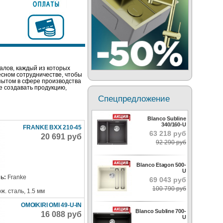
лов, каждый из которых
есном сотрудничестве, чтобы
ытом в сфере производства
 создавать продукцию,
Спецпредложение
Blanco Subline
340/160-U
FRANKE BXX 210-45
63 218 руб
20 691 руб
92 290 руб
Blanco Etagon 500-
U
ь:
Franke
69 043 руб
100 790 руб
ж. сталь, 1.5 мм
OMOIKIRI OMI 49-U-IN
Blanco Subline 700-
16 088 руб
U