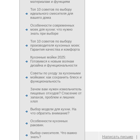
материалам и функциям
Топ 10 советов по выбору
идеального смесителя для
вашего дома
Особенности современных
моек для кухни: что нужно
знать при выборе
Топ 10 советов по выбору
производителя кухонных моек:
Гарантия качества и комфорта
Кухонные мойки 2025:
Готовимся к новым волнам
дизайна и функциональности
Советы по уходу за кухонными
мойками: как сохранить блеск и
функциональность
Зачем вам нужен измельчитель
пищевых отходов? Спасение от
запахов, проблем и лишних
хлоп
Выбор модели для кухни. На
что обратить внимание?
Особенности кухонных
раковин.
Выбор смесителя. Что важно
© 2009–
2026
100 Moek.RU
Написать письмо
|
знать?