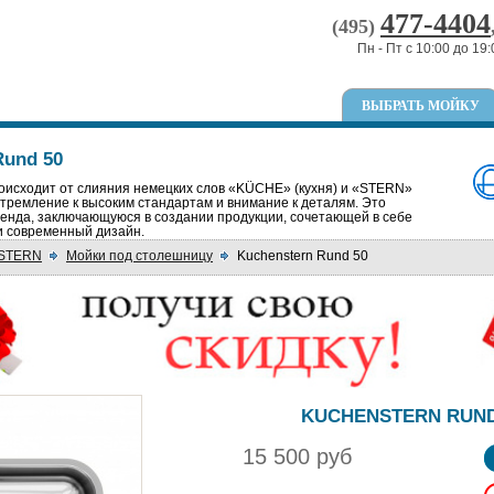
477-4404
(495)
Пн - Пт с 10:00 до 19:
ВЫБРАТЬ МОЙКУ
Rund 50
сходит от слияния немецких слов «KÜCHE» (кухня) и «STERN»
 стремление к высоким стандартам и внимание к деталям. Это
нда, заключающуюся в создании продукции, сочетающей в себе
и современный дизайн.
STERN
Мойки под столешницу
Kuchenstern Rund 50
KUCHENSTERN RUND
15 500 руб