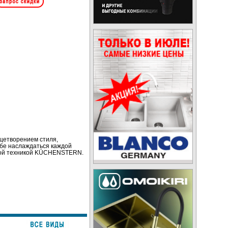
цетворением стиля,
ебе наслаждаться каждой
ьной техникой KÜCHENSTERN.