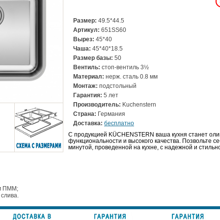
Размер:
49.5*44.5
Артикул:
651SS60
Вырез:
45*40
Чаша:
45*40*18.5
Размер базы:
50
Вентиль:
стоп-вентиль 3½
Материал:
нерж. сталь 0.8 мм
Монтаж:
подстольный
Гарантия:
5 лет
Производитель:
Kuchenstern
Страна:
Германия
Доставка:
бесплатно
С продукцией KÜCHENSTERN ваша кухня станет оли
функциональности и высокого качества. Позвольте с
минутой, проведенной на кухне, с надежной и стил
м ПММ;
слива.