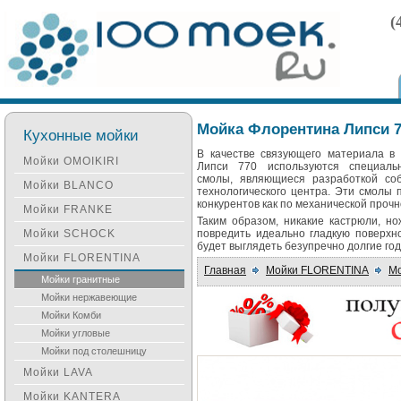
(
Мойка Флорентина Липси 7
Кухонные мойки
В качестве связующего материала в
Мойки OMOIKIRI
Липси 770 используются специал
смолы, являющиеся разработкой соб
Мойки BLANCO
технологического центра. Эти смолы 
конкурентов как по механической прочн
Мойки FRANKE
Таким образом, никакие кастрюли, н
Мойки SCHOCK
повредить идеально гладкую поверхн
будет выглядеть безупречно долгие го
Мойки FLORENTINA
Главная
Мойки FLORENTINA
Мо
Мойки гранитные
Мойки нержавеющие
Мойки Комби
Мойки угловые
Мойки под столешницу
Мойки LAVA
Мойки KANTERA