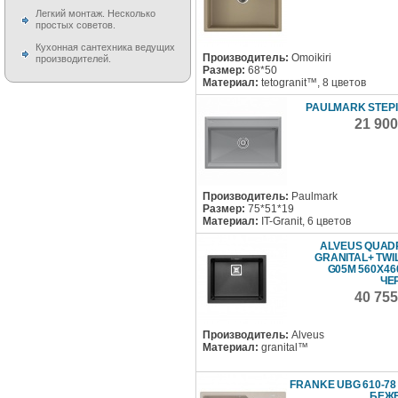
Легкий монтаж. Несколько
простых советов.
Кухонная сантехника ведущих
Производитель:
Omoikiri
производителей.
Размер:
68*50
Материал:
tetogranit™, 8 цветов
PAULMARK STEPI
21 90
Производитель:
Paulmark
Размер:
75*51*19
Материал:
IT-Granit, 6 цветов
ALVEUS QUADR
GRANITAL+ TWIL
G05M 560X46
ЧЕ
40 75
Производитель:
Alveus
Материал:
granital™
FRANKE UBG 610-78
БЕЖ