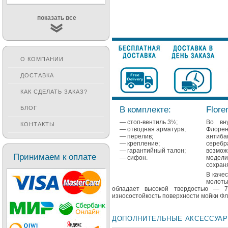
показать все
О КОМПАНИИ
ДОСТАВКА
КАК СДЕЛАТЬ ЗАКАЗ?
В комплекте:
Flore
БЛОГ
— стоп-вентиль 3½;
Во вн
КОНТАКТЫ
— отводная арматура;
Флоре
— перелив;
антиб
— крепление;
серебр
— гарантийный талон;
возмож
Принимаем к оплате
— сифон.
модел
сохран
В каче
молот
обладает высокой твердостью — 7
износостойкость поверхности мойки Фл
ДОПОЛНИТЕЛЬНЫЕ АКСЕССУА