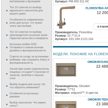
Артикул:
РМ.450.311.НС
материалам и функциям
Топ 10 советов по выбору
FLORENTINA АР
идеального смесителя для
12 20
вашего дома
Особенности современных
моек для кухни: что нужно
знать при выборе
в корз
Топ 10 советов по выбору
Производитель:
Florentina
производителя кухонных моек:
Размер:
32.7*31.6
Гарантия качества и комфорта
Артикул:
333.19H.2123.104
Кухонные мойки 2025:
Готовимся к новым волнам
дизайна и функциональности
МОДЕЛИ, ПОХОЖИЕ НА FLORENT
Советы по уходу за кухонными
мойками: как сохранить блеск и
OMOIKIRI DAI
функциональность
22 48
Зачем вам нужен измельчитель
пищевых отходов? Спасение от
запахов, проблем и лишних
хлоп
Выбор модели для кухни. На
Производитель:
Omoikiri
что обратить внимание?
Размер:
77*51
Материал:
artgranit™, 8 цветов
Особенности кухонных
раковин.
OMOIKIRI TED
Выбор смесителя. Что важно
23 38
знать?