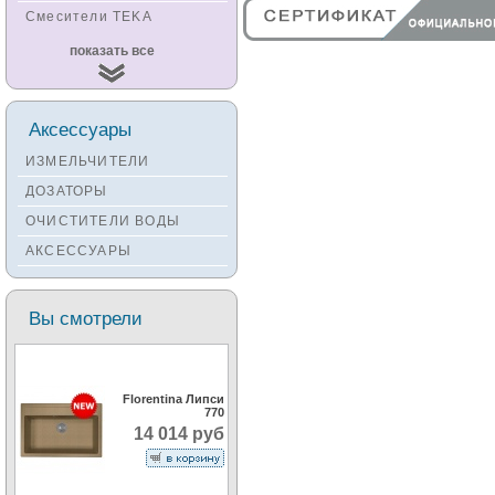
Смесители TEKA
Смесители
показать все
KUCHENSTERN
Смесители ZORG
Смесители KANTERA
Аксессуары
Смесители LAVA
ИЗМЕЛЬЧИТЕЛИ
Смесители SEAMAN
ДОЗАТОРЫ
Смесители
ОЧИСТИТЕЛИ ВОДЫ
Zigmund&Shtain
АКСЕССУАРЫ
Смесители OULIN
Смесители под бронзу
Вы смотрели
Florentina Липси
770
14 014 руб