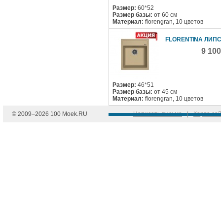
Размер:
60*52
Размер базы:
от 60 см
Материал:
florengran, 10 цветов
FLORENTINA ЛИПС
9 10
Размер:
46*51
Размер базы:
от 45 см
Материал:
florengran, 10 цветов
© 2009–
2026
100 Moek.RU
Написать письмо
|
Карта са