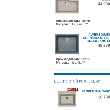
44 99
Производитель:
Franke
Материал:
fragranit+™
ALVEUS QUADR
GRANITAL+ STEEL
560X460X200 
48 27
Производитель:
Alveus
Материал:
granital™
ЕЩЕ ИЗ ЭТОЙ КОЛЛЕКЦИИ:
FLORENTINA ЛИПС
10 73