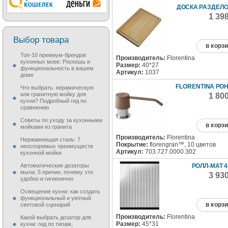
ДОСКА РАЗДЕЛ
1 39
Выбор товара
в корз
Топ-10 премиум-брендов
Производитель:
Florentina
кухонных моек: Роскошь и
Размер:
40*27
функциональность в вашем
Артикул:
1037
доме
FLORENTINA РОН
Что выбрать: керамическую
или гранитную мойку для
1 80
кухни? Подробный гид по
сравнению
Советы по уходу за кухонными
в корз
мойками из гранита
Производитель:
Florentina
Нержавеющая сталь: 7
Покрытие:
florengran™, 10 цветов
неоспоримых преимуществ
Артикул:
703.727.0000.302
кухонной мойки
РОЛЛ-МАТ 4
Автоматические дозаторы
мыла: 5 причин, почему это
3 93
удобно и гигиенично
Освещение кухни: как создать
функциональный и уютный
в корз
световой сценарий
Производитель:
Florentina
Какой выбрать дозатор для
Размер:
45*31
кухни: гид по типам,