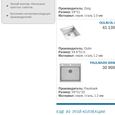
Легкий монтаж. Несколько
простых советов.
Производитель:
Zorg
Размер:
59*51
Кухонная сантехника ведущих
Материал:
нерж. сталь 1.0 мм
производителей.
OULIN OL-
41 13
Производитель:
Oulin
Размер:
54.6*52.6
Материал:
нерж. сталь 1.2 мм
PAULMARK BRI
30 90
Производитель:
Paulmark
Размер:
59*51*20
Материал:
нерж. сталь, 1.2 мм
ЕЩЕ ИЗ ЭТОЙ КОЛЛЕКЦИИ: