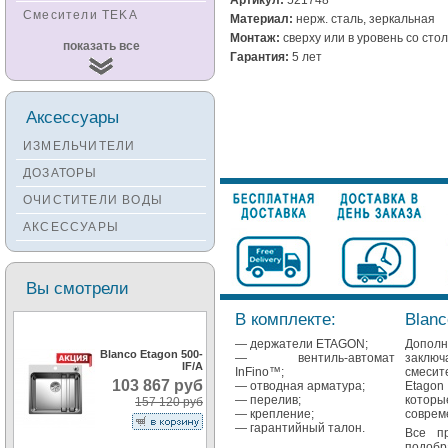
Смесители TEKA
Материал:
нерж. сталь, зеркальная
Монтаж:
сверху или в уровень со ст
Смесители
показать все
KUCHENSTERN
Гарантия:
5 лет
Смесители ZORG
Смесители KANTERA
Аксессуары
Смесители LAVA
ИЗМЕЛЬЧИТЕЛИ
Смесители SEAMAN
ДОЗАТОРЫ
Смесители
ОЧИСТИТЕЛИ ВОДЫ
Zigmund&Shtain
АКСЕССУАРЫ
Смесители OULIN
Смесители под бронзу
Вы смотрели
В комплекте:
Blanc
— держатели ETAGON;
Допол
Blanco Etagon 500-
— вентиль-автомат
заклю
IF/A
InFino™;
смесит
103 867 руб
— отводная арматура;
Etagon
— перелив;
котор
157 120 руб
— крепление;
соврем
— гарантийный талон.
Все п
подобр