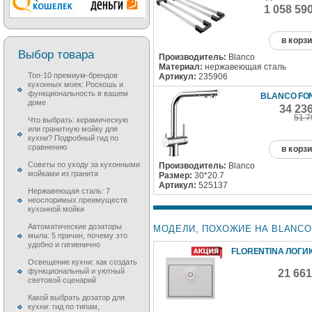
1 058 59
в корз
Выбор товара
Производитель:
Blanco
Материал:
нержавеющая сталь
Топ-10 премиум-брендов
Артикул:
235906
кухонных моек: Роскошь и
функциональность в вашем
BLANCO FON
доме
34 23
51 7
Что выбрать: керамическую
или гранитную мойку для
кухни? Подробный гид по
сравнению
в корз
Советы по уходу за кухонными
Производитель:
Blanco
мойками из гранита
Размер:
30*20.7
Артикул:
525137
Нержавеющая сталь: 7
неоспоримых преимуществ
кухонной мойки
Автоматические дозаторы
МОДЕЛИ, ПОХОЖИЕ НА BLANCO E
мыла: 5 причин, почему это
удобно и гигиенично
FLORENTINA ЛОГИ
Освещение кухни: как создать
функциональный и уютный
21 66
световой сценарий
Какой выбрать дозатор для
кухни: гид по типам,