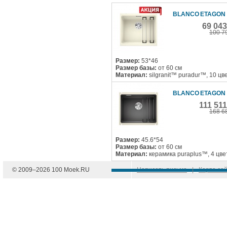
BLANCO ETAGON 
69 04
100 7
Размер:
53*46
Размер базы:
от 60 см
Материал:
silgranit™ puradur™, 10 цв
BLANCO ETAGON 
111 51
168 6
Размер:
45.6*54
Размер базы:
от 60 см
Материал:
керамика puraplus™, 4 цве
© 2009–
2026
100 Moek.RU
Написать письмо
|
Карта са