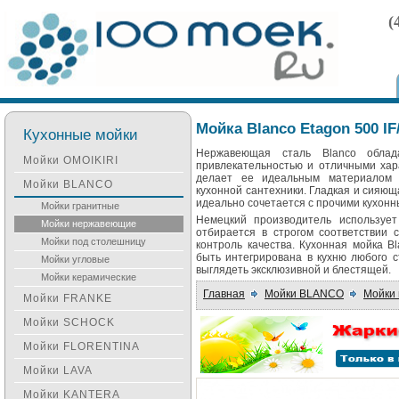
(
Мойка Blanco Etagon 500 IF
Кухонные мойки
Нержавеющая сталь Blanco облад
Мойки OMOIKIRI
привлекательностью и отличными хар
делает ее идеальным материалом 
Мойки BLANCO
кухонной сантехники. Гладкая и сияю
идеально сочетается с прочими кухон
Мойки гранитные
Немецкий производитель использует 
Мойки нержавеющие
отбирается в строгом соответствии
Мойки под столешницу
контроль качества. Кухонная мойка B
быть интегрирована в кухню любого с
Мойки угловые
выглядеть эксклюзивной и блестящей.
Мойки керамические
Главная
Мойки BLANCO
Мойки
Мойки FRANKE
Мойки SCHOCK
Мойки FLORENTINA
Мойки LAVA
Мойки KANTERA