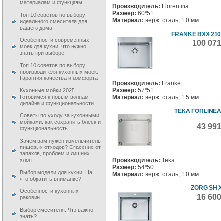
материалам и функциям
Производитель:
Florentina
Размер:
60*51
Топ 10 советов по выбору
Материал:
нерж. сталь, 1.0 мм
идеального смесителя для
вашего дома
FRANKE BXX 210-
Особенности современных
100 071
моек для кухни: что нужно
знать при выборе
Топ 10 советов по выбору
производителя кухонных моек:
Гарантия качества и комфорта
Производитель:
Franke
Размер:
57*51
Кухонные мойки 2025:
Материал:
нерж. сталь, 1.5 мм
Готовимся к новым волнам
дизайна и функциональности
TEKA FORLINEA
Советы по уходу за кухонными
мойками: как сохранить блеск и
43 99
функциональность
Зачем вам нужен измельчитель
пищевых отходов? Спасение от
запахов, проблем и лишних
Производитель:
Teka
хлоп
Размер:
54*50
Выбор модели для кухни. На
Материал:
нерж. сталь, 1.0 мм
что обратить внимание?
ZORG SH X
Особенности кухонных
16 60
раковин.
Выбор смесителя. Что важно
знать?