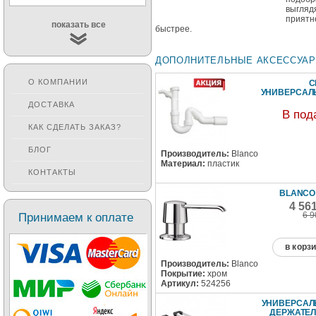
выгляд
прият
показать все
быстрее.
ДОПОЛНИТЕЛЬНЫЕ АКСЕССУА
О КОМПАНИИ
С
УНИВЕРСА
ДОСТАВКА
В под
КАК СДЕЛАТЬ ЗАКАЗ?
БЛОГ
Производитель:
Blanco
Материал:
пластик
КОНТАКТЫ
BLANCO
4 56
6 9
Принимаем к оплате
в корз
Производитель:
Blanco
Покрытие:
хром
Артикул:
524256
УНИВЕРСА
ДЕРЖАТЕЛ