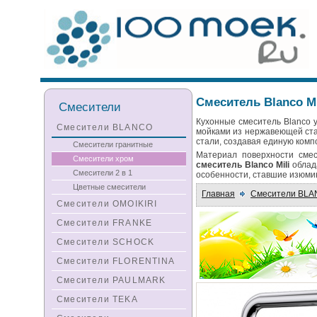
Смеситель Blanco Mi
Смесители
Кухонные смеситель Blanco у
Смесители BLANCO
мойками из нержавеющей стал
стали, создавая единую комп
Смесители гранитные
Материал поверхности смес
Смесители хром
смеситель Blanco Mili
облада
Смесители 2 в 1
особенности, ставшие изюми
Цветные смесители
Главная
Смесители BL
Смесители OMOIKIRI
Смесители FRANKE
Смесители SCHOCK
Смесители FLORENTINA
Смесители PAULMARK
Смесители TEKA