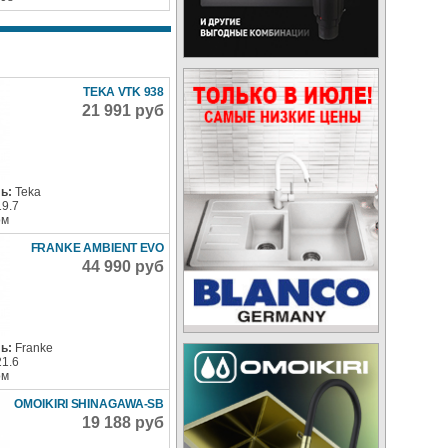
TEKA VTK 938
21 991 руб
ь:
Teka
19.7
ом
FRANKE AMBIENT EVO
44 990 руб
ь:
Franke
21.6
ом
OMOIKIRI SHINAGAWA-SB
19 188 руб