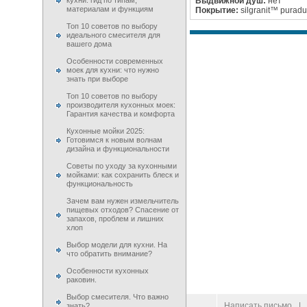
кухни: гид по типам,
Выдвижной душ:
нет
материалам и функциям
Покрытие:
silgranit™ purad
Топ 10 советов по выбору
идеального смесителя для
вашего дома
Особенности современных
моек для кухни: что нужно
знать при выборе
Топ 10 советов по выбору
производителя кухонных моек:
Гарантия качества и комфорта
Кухонные мойки 2025:
Готовимся к новым волнам
дизайна и функциональности
Советы по уходу за кухонными
мойками: как сохранить блеск и
функциональность
Зачем вам нужен измельчитель
пищевых отходов? Спасение от
запахов, проблем и лишних
хлоп
Выбор модели для кухни. На
что обратить внимание?
Особенности кухонных
раковин.
Выбор смесителя. Что важно
© 2009–
2026
100 Moek.RU
Написать письмо
|
знать?