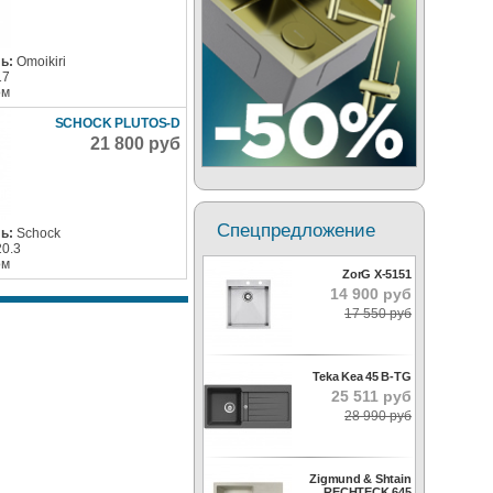
ь:
Omoikiri
17
ом
SCHOCK PLUTOS-D
21 800 руб
Спецпредложение
ь:
Schock
20.3
ом
ZorG X-5151
14 900 руб
17 550 руб
Teka Kea 45 B-TG
25 511 руб
28 990 руб
Zigmund & Shtain
RECHTECK 645