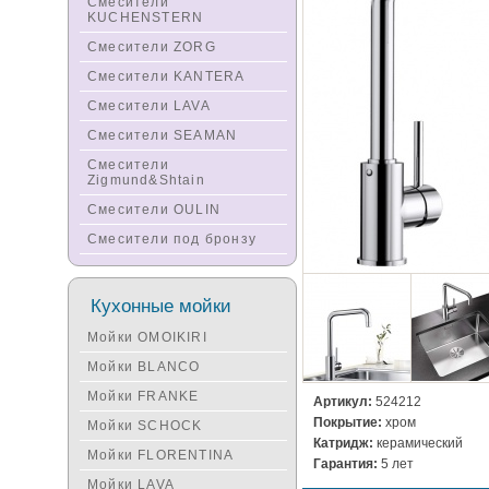
Смесители
KUCHENSTERN
Смесители ZORG
Смесители KANTERA
Смесители LAVA
Смесители SEAMAN
Смесители
Zigmund&Shtain
Смесители OULIN
Смесители под бронзу
Кухонные мойки
Мойки OMOIKIRI
Мойки BLANCO
Мойки FRANKE
Артикул:
524212
Покрытие:
хром
Мойки SCHOCK
Катридж:
керамический
Мойки FLORENTINA
Гарантия:
5 лет
Мойки LAVA