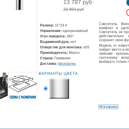
13 787 руб
20 850 руб
Смеситель Blan
Размер:
31*24.4
комфорт и удоб
Управление:
однорычажный
Смеситель не пр
действительно
Угол поворота:
360°
сохранит свою фу
Выдвижной душ:
нет
Модель от извест
Отверстие для монтажа:
ø35
найдет место в лю
Производитель:
Blanco
любыми кухонн
сантехнику все
Страна:
Германия
выбирать только 
Доставка:
бесплатно
ВАРИАНТЫ ЦВЕТА