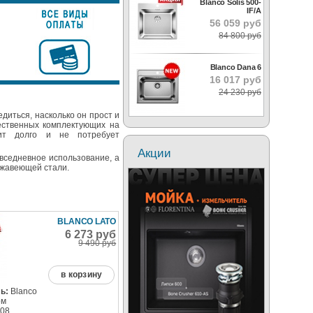
Blanco Solis 500-
IF/A
56 059 руб
84 800 руб
Blanco Dana 6
16 017 руб
24 230 руб
диться, насколько он прост и
чественных комплектующих на
ит долго и не потребует
Акции
вседневное использование, а
ржавеющей стали.
BLANCO LATO
6 273 руб
9 490 руб
в корзину
ь:
Blanco
ом
08