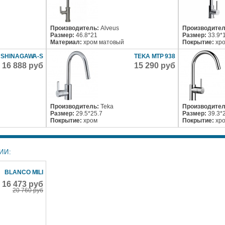
Производитель:
Alveus
Производител
Размер:
46.8*21
Размер:
33.9*
Материал:
хром матовый
Покрытие:
хр
I SHINAGAWA-S
TEKA MTP 938
16 888 руб
15 290 руб
Производитель:
Teka
Производител
Размер:
29.5*25.7
Размер:
39.3*
Покрытие:
хром
Покрытие:
хр
ИИ:
BLANCO MILI
16 473 руб
20 760 руб