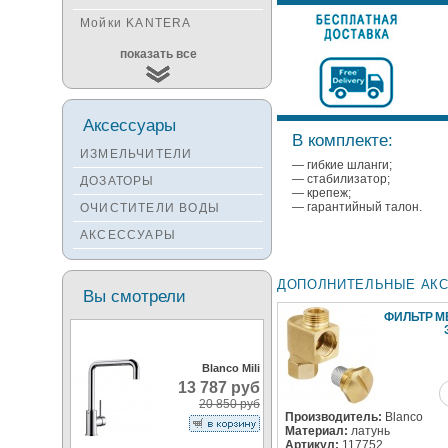
Мойки KANTERA
Мойки KUCHENSTERN
показать все
Мойки ALVEUS
Мойки TEKA
Аксессуары
Мойки ZORG
В комплекте:
ИЗМЕЛЬЧИТЕЛИ
Мойки SEAMAN
— гибкие шланги;
— стабилизатор;
ДОЗАТОРЫ
Мойки ZIGMUND&SHTAIN
— крепеж;
— гарантийный талон.
ОЧИСТИТЕЛИ ВОДЫ
Мойки OULIN
АКСЕССУАРЫ
Мойки PAULMARK
ДОПОЛНИТЕЛЬНЫЕ АК
Вы смотрели
ФИЛЬТР М
Blanco Mili
13 787 руб
20 850 руб
Производитель:
Blanco
Материал:
латунь
Артикул:
117752