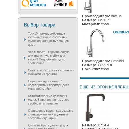
Производитель:
Alveus
Размер:
38*20.7
Выбор товара
Материал:
хром
OMOIKIR
Топ-10 премиум-брендов
кухонных моек: Роскошь и
функциональность в вашем
доме
Что выбрать: керамическую
или гранитную мойку для
кухни? Подробный гид по
Производитель:
Omoikiri
сравнению
Размер:
33.6*19.8
Покрытие:
хром
Советы по уходу за кухонными
мойками из гранита
Нержавеющая сталь: 7
неоспоримых преимуществ
ЕЩЕ ИЗ ЭТОЙ КОЛЛЕКЦ
кухонной мойки
Автоматические дозаторы
мыла: 5 причин, почему это
удобно и гигиенично
Освещение кухни: как создать
функциональный и уютный
световой сценарий
Размер:
31*24.4
Какой выбрать дозатор для