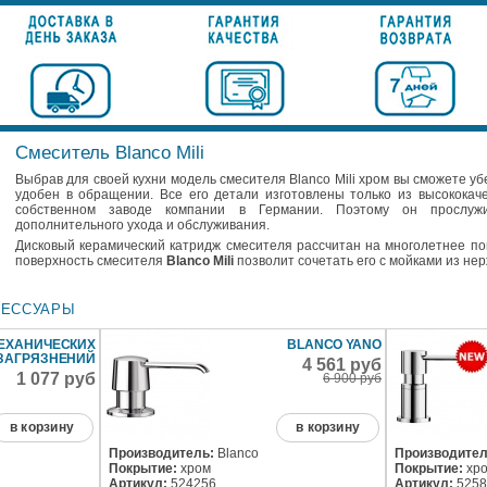
Смеситель Blanco Mili
Выбрав для своей кухни модель смесителя Blanco Mili хром вы сможете убе
удобен в обращении. Все его детали изготовлены только из высокока
собственном заводе компании в Германии. Поэтому он прослуж
дополнительного ухода и обслуживания.
Дисковый керамический катридж смесителя рассчитан на многолетнее по
поверхность смесителя
Blanco Mili
позволит сочетать его с мойками из не
СЕССУАРЫ
ЕХАНИЧЕСКИХ
BLANCO YANO
ЗАГРЯЗНЕНИЙ
4 561 руб
1 077 руб
6 900 руб
в корзину
в корзину
Производитель:
Blanco
Производител
Покрытие:
хром
Покрытие:
хр
Артикул:
524256
Артикул:
5258