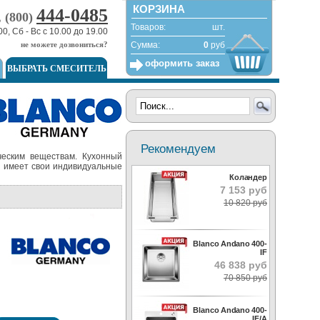
КОРЗИНА
444-0485
, (800)
Товаров:
шт.
00, Сб - Вс с 10.00 до 19.00
не можете дозвониться?
Сумма:
0
руб
оформить заказ
ВЫБРАТЬ СМЕСИТЕЛЬ
Рекомендуем
ческим веществам. Кухонный
и имеет свои индивидуальные
Коландер
7 153 руб
10 820 руб
Blanco Andano 400-
IF
46 838 руб
70 850 руб
Blanco Andano 400-
IF/A