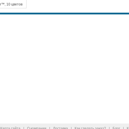
ur™, 10 цветов
Карта сайта
|
О компании
|
Доставка
|
Как сделать заказ?
|
Блог
|
К