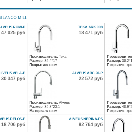
BLANCO MILI:
ALVEUS ROMI-P
TEKA ARK 998
47 025 руб
18 471 руб
Производитель:
Teka
Производител
Размер:
35.4*17
Размер:
38.2*
Покрытие:
хром
Покрытие:
хр
ALVEUS VELA-P
ALVEUS ARC 20-P
30 347 руб
22 572 руб
Производитель:
Alveus
Производител
Размер:
35.8*23.1
Размер:
40.9*
Материал:
хром
Покрытие:
хр
VEUS DELOS-P
ALVEUS NERINA-PS
18 706 руб
82 764 руб