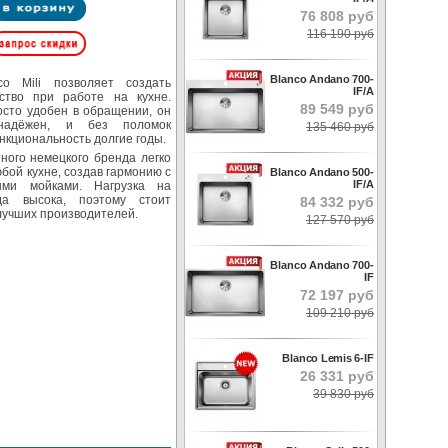
76 808 руб
116 190 руб
Blanco Andano 700-
co Mili позволяет создать
IF/A
ство при работе на кухне.
89 549 руб
осто удобен в обращении, он
 надёжен, и без поломок
135 460 руб
нкциональность долгие годы.
ного немецкого бренда легко
бой кухне, создав гармонию с
Blanco Andano 500-
IF/A
ыми мойками. Нагрузка на
гда высока, поэтому стоит
84 332 руб
лучших производителей.
127 570 руб
Blanco Andano 700-
IF
72 197 руб
109 210 руб
Blanco Lemis 6-IF
26 331 руб
39 830 руб