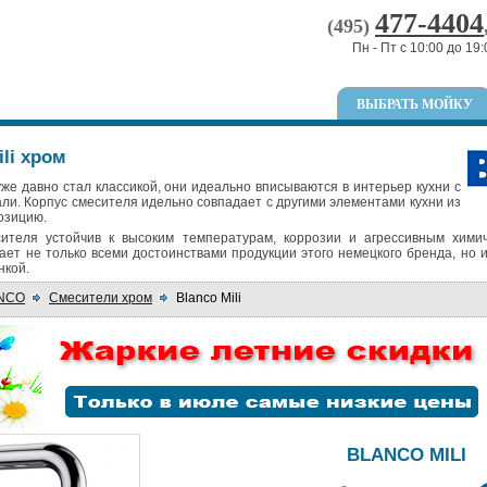
477-4404
(495)
Пн - Пт с 10:00 до 19:
ВЫБРАТЬ МОЙКУ
li хром
же давно стал классикой, они идеально вписываются в интерьер кухни с
и. Корпус смесителя идельно совпадает с другими элементами кухни из
озицию.
ителя устойчив к высоким температурам, коррозии и агрессивным хими
ет не только всеми достоинствами продукции этого немецкого бренда, но 
нкой.
ANCO
Смесители хром
Blanco Mili
BLANCO MILI