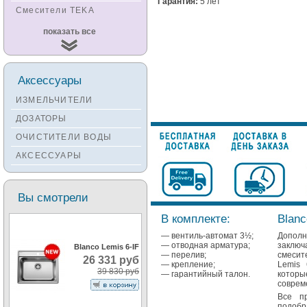
Гарантия:
5 лет
Смесители TEKA
Смесители
показать все
KUCHENSTERN
Смесители ZORG
Смесители KANTERA
Аксессуары
Смесители LAVA
ИЗМЕЛЬЧИТЕЛИ
Смесители SEAMAN
ДОЗАТОРЫ
Смесители
ОЧИСТИТЕЛИ ВОДЫ
Zigmund&Shtain
АКСЕССУАРЫ
Смесители OULIN
Смесители под бронзу
Вы смотрели
В комплекте:
Blanc
— вентиль-автомат 3½;
Допол
— отводная арматура;
заклю
Blanco Lemis 6-IF
— перелив;
смесит
26 331 руб
— крепление;
Lemis 
39 830 руб
— гарантийный талон.
котор
соврем
Все п
подобр