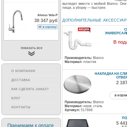
выглядят вместе с мойкой Blanco. Он
пищи, а уборку — быстрее.
Alveus Vela-P
ДОПОЛНИТЕЛЬНЫЕ АКСЕССУА
30 347 руб
С
УНИВЕРСА
В под
показать все
Производитель:
Blanco
Материал:
пластик
О КОМПАНИИ
НАКЛАДКА НА СЛ
ОТВЕ
ДОСТАВКА
2 18
КАК СДЕЛАТЬ ЗАКАЗ?
в корз
БЛОГ
Производитель:
Blanco
Материал:
нерж. сталь
КОНТАКТЫ
Артикул:
517666
ПО
5 44
Принимаем к оплате
8 2