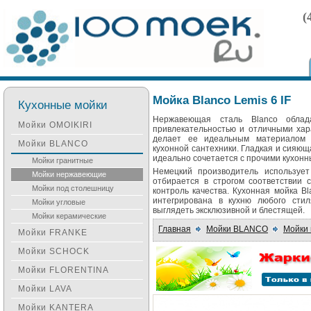
(
Мойка Blanco Lemis 6 IF
Кухонные мойки
Нержавеющая сталь Blanco облад
Мойки OMOIKIRI
привлекательностью и отличными хар
делает ее идеальным материалом 
Мойки BLANCO
кухонной сантехники. Гладкая и сияю
идеально сочетается с прочими кухон
Мойки гранитные
Немецкий производитель использует 
Мойки нержавеющие
отбирается в строгом соответствии
Мойки под столешницу
контроль качества. Кухонная мойка B
интегрирована в кухню любого сти
Мойки угловые
выглядеть эксклюзивной и блестящей.
Мойки керамические
Главная
Мойки BLANCO
Мойки
Мойки FRANKE
Мойки SCHOCK
Мойки FLORENTINA
Мойки LAVA
Мойки KANTERA