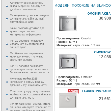
Автоматические дозаторы
МОДЕЛИ, ПОХОЖИЕ НА BLANCO L
мыла: 5 причин, почему это
удобно и гигиенично
OMOIKIRI AKISA
Освещение кухни: как создать
38 98
функциональный и уютный
световой сценарий
Какой выбрать дозатор для
кухни: гид по типам,
материалам и функциям
Производитель:
Omoikiri
Топ 10 советов по выбору
Размер:
59*51
идеального смесителя для
Материал:
нерж. сталь, 1.2 мм
вашего дома
OMOIKIRI A
Особенности современных
12 08
моек для кухни: что нужно
знать при выборе
Топ 10 советов по выбору
производителя кухонных моек:
Гарантия качества и комфорта
Производитель:
Omoikiri
Кухонные мойки 2025:
Размер:
56*48
Готовимся к новым волнам
Материал:
нерж. сталь, 0.8 мм
дизайна и функциональности
FLORENTINA ЛОГИ
Советы по уходу за кухонными
мойками: как сохранить блеск и
функциональность
21 66
Зачем вам нужен измельчитель
пищевых отходов? Спасение от
запахов, проблем и лишних