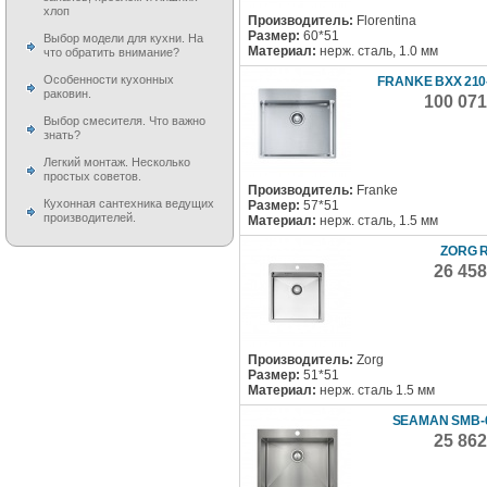
хлоп
Производитель:
Florentina
Размер:
60*51
Выбор модели для кухни. На
Материал:
нерж. сталь, 1.0 мм
что обратить внимание?
Особенности кухонных
FRANKE BXX 210-
раковин.
100 071
Выбор смесителя. Что важно
знать?
Легкий монтаж. Несколько
простых советов.
Производитель:
Franke
Кухонная сантехника ведущих
Размер:
57*51
производителей.
Материал:
нерж. сталь, 1.5 мм
ZORG R
26 45
Производитель:
Zorg
Размер:
51*51
Материал:
нерж. сталь 1.5 мм
SEAMAN SMB-
25 86