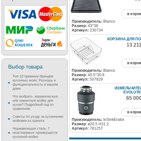
в корз
Производитель:
Blanco
Размер:
43*38
Артикул:
230734
КОРЗИНА ДЛЯ П
13 21
в корз
Выбор товара
Производитель:
Blanco
Размер:
40.5*30.8
Топ-10 премиум-брендов
Артикул:
507829
кухонных моек: Роскошь и
функциональность в вашем
ИЗМЕЛЬЧИТЕЛ
доме
EVOLUTI
Что выбрать: керамическую
65 00
или гранитную мойку для
кухни? Подробный гид по
сравнению
в корз
Советы по уходу за кухонными
Производитель:
InSinkErator
мойками из гранита
Размер:
ø20.5 H31.2
Артикул:
78125T
Нержавеющая сталь: 7
неоспоримых преимуществ
кухонной мойки