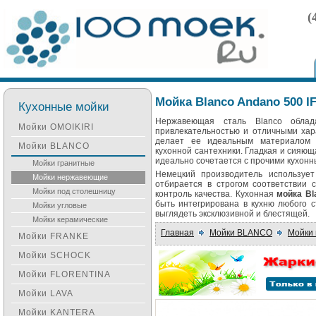
(
Мойка Blanco Andano 500 I
Кухонные мойки
Нержавеющая сталь Blanco облад
Мойки OMOIKIRI
привлекательностью и отличными хар
делает ее идеальным материалом 
Мойки BLANCO
кухонной сантехники. Гладкая и сияю
идеально сочетается с прочими кухон
Мойки гранитные
Немецкий производитель использует 
Мойки нержавеющие
отбирается в строгом соответствии
Мойки под столешницу
контроль качества. Кухонная
мойка Bl
быть интегрирована в кухню любого с
Мойки угловые
выглядеть эксклюзивной и блестящей.
Мойки керамические
Главная
Мойки BLANCO
Мойки
Мойки FRANKE
Мойки SCHOCK
Мойки FLORENTINA
Мойки LAVA
Мойки KANTERA