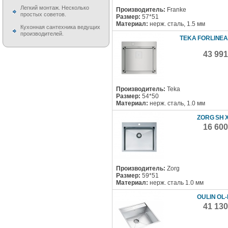
Легкий монтаж. Несколько
Производитель:
Franke
простых советов.
Размер:
57*51
Материал:
нерж. сталь, 1.5 мм
Кухонная сантехника ведущих
производителей.
TEKA FORLINEA
43 99
Производитель:
Teka
Размер:
54*50
Материал:
нерж. сталь, 1.0 мм
ZORG SH X
16 60
Производитель:
Zorg
Размер:
59*51
Материал:
нерж. сталь 1.0 мм
OULIN OL-
41 13