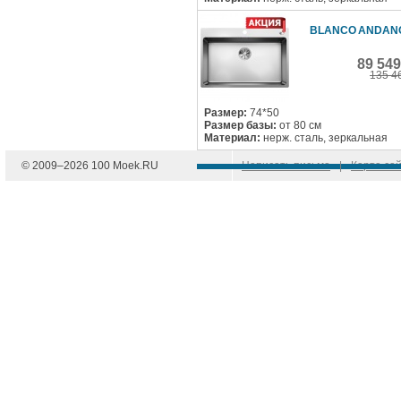
BLANCO ANDANO
89 54
135 4
Размер:
74*50
Размер базы:
от 80 см
Материал:
нерж. сталь, зеркальная
© 2009–
2026
100 Moek.RU
Написать письмо
|
Карта са