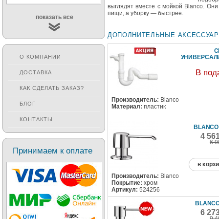
выглядят вместе с мойкой Blanco. Он
пищи, а уборку — быстрее.
показать все
ДОПОЛНИТЕЛЬНЫЕ АКСЕССУА
С
УНИВЕРСА
О КОМПАНИИ
В под
ДОСТАВКА
КАК СДЕЛАТЬ ЗАКАЗ?
Производитель:
Blanco
БЛОГ
Материал:
пластик
КОНТАКТЫ
BLANCO
4 56
6 9
Принимаем к оплате
в корз
Производитель:
Blanco
Покрытие:
хром
Артикул:
524256
BLANCO
6 27
9 4