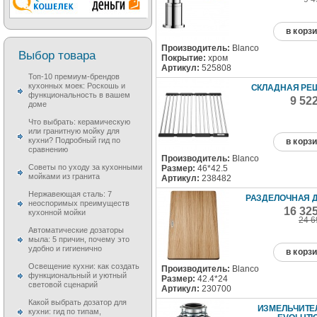
в корз
Производитель:
Blanco
Выбор товара
Покрытие:
хром
Артикул:
525808
Топ-10 премиум-брендов
кухонных моек: Роскошь и
СКЛАДНАЯ РЕ
функциональность в вашем
9 52
доме
Что выбрать: керамическую
или гранитную мойку для
кухни? Подробный гид по
в корз
сравнению
Производитель:
Blanco
Советы по уходу за кухонными
Размер:
46*42.5
мойками из гранита
Артикул:
238482
Нержавеющая сталь: 7
РАЗДЕЛОЧНАЯ 
неоспоримых преимуществ
16 32
кухонной мойки
24 6
Автоматические дозаторы
мыла: 5 причин, почему это
удобно и гигиенично
в корз
Освещение кухни: как создать
Производитель:
Blanco
функциональный и уютный
Размер:
42.4*24
световой сценарий
Артикул:
230700
Какой выбрать дозатор для
ИЗМЕЛЬЧИТЕЛ
кухни: гид по типам,