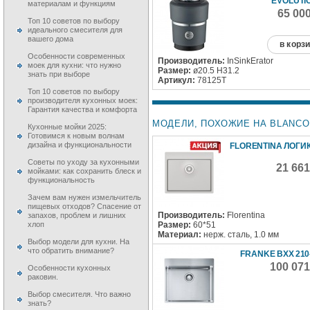
EVOLUTI
материалам и функциям
65 00
Топ 10 советов по выбору
идеального смесителя для
вашего дома
в корз
Особенности современных
Производитель:
InSinkErator
моек для кухни: что нужно
Размер:
ø20.5 H31.2
знать при выборе
Артикул:
78125T
Топ 10 советов по выбору
производителя кухонных моек:
Гарантия качества и комфорта
МОДЕЛИ, ПОХОЖИЕ НА BLANCO A
Кухонные мойки 2025:
Готовимся к новым волнам
дизайна и функциональности
FLORENTINA ЛОГИ
Советы по уходу за кухонными
21 66
мойками: как сохранить блеск и
функциональность
Зачем вам нужен измельчитель
пищевых отходов? Спасение от
Производитель:
Florentina
запахов, проблем и лишних
Размер:
60*51
хлоп
Материал:
нерж. сталь, 1.0 мм
Выбор модели для кухни. На
что обратить внимание?
FRANKE BXX 210-
100 071
Особенности кухонных
раковин.
Выбор смесителя. Что важно
знать?