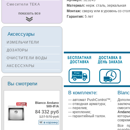
Смесители TEKA
Материал:
нерж. сталь, зеркальная
Монтаж:
сверху или в уровень со ст
Смесители
показать все
KUCHENSTERN
Гарантия:
5 лет
Смесители ZORG
Смесители KANTERA
Аксессуары
Смесители LAVA
ИЗМЕЛЬЧИТЕЛИ
Смесители SEAMAN
ДОЗАТОРЫ
Смесители
ОЧИСТИТЕЛИ ВОДЫ
Zigmund&Shtain
АКСЕССУАРЫ
Смесители OULIN
Смесители под бронзу
Вы смотрели
В комплекте:
Blanc
— автомат PushControl™;
Допол
Blanco Andano
— отводная арматура;
заклю
500-IF/A
— перелив;
смесит
84 332 руб
— крепление;
Andano
— гарантийный талон.
котор
127 570 руб
соврем
Все п
подобр