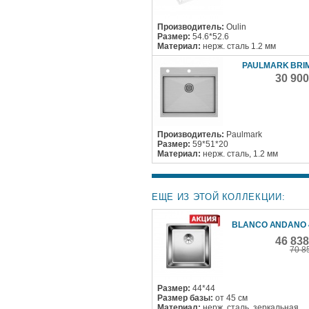
Производитель:
Oulin
Размер:
54.6*52.6
Материал:
нерж. сталь 1.2 мм
PAULMARK BRI
30 90
Производитель:
Paulmark
Размер:
59*51*20
Материал:
нерж. сталь, 1.2 мм
ЕЩЕ ИЗ ЭТОЙ КОЛЛЕКЦИИ:
BLANCO ANDANO 4
46 83
70 8
Размер:
44*44
Размер базы:
от 45 см
Материал:
нерж. сталь, зеркальная