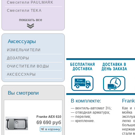
Смесители PAULMARK
Смесители TEKA
Смесители
показать все
KUCHENSTERN
Смесители ZORG
Смесители KANTERA
Аксессуары
Смесители LAVA
ИЗМЕЛЬЧИТЕЛИ
Смесители SEAMAN
ДОЗАТОРЫ
Смесители
ОЧИСТИТЕЛИ ВОДЫ
Zigmund&Shtain
АКСЕССУАРЫ
Смесители OULIN
Смесители под бронзу
Вы смотрели
В комплекте:
Frank
— вентиль-автомат 3½;
Как и 
— отводная арматура;
мойка
— перелив;
эксплу
Franke AEX 610
— крепление.
легко 
69 690 руб
больш
нержав
стали 