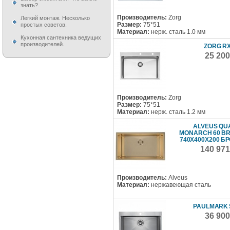
знать?
Производитель:
Zorg
Легкий монтаж. Несколько
Размер:
75*51
простых советов.
Материал:
нерж. сталь 1.0 мм
Кухонная сантехника ведущих
производителей.
ZORG RX
25 20
Производитель:
Zorg
Размер:
75*51
Материал:
нерж. сталь 1.2 мм
ALVEUS QU
MONARCH 60 B
740X400X200 Б
140 971
Производитель:
Alveus
Материал:
нержавеющая сталь
PAULMARK
36 90