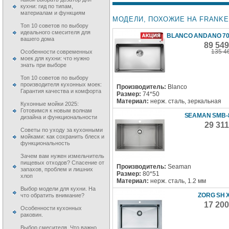
кухни: гид по типам,
материалам и функциям
МОДЕЛИ, ПОХОЖИЕ НА FRANKE 
Топ 10 советов по выбору
идеального смесителя для
BLANCO ANDANO 700
вашего дома
89 54
135 4
Особенности современных
моек для кухни: что нужно
знать при выборе
Топ 10 советов по выбору
производителя кухонных моек:
Производитель:
Blanco
Гарантия качества и комфорта
Размер:
74*50
Материал:
нерж. сталь, зеркальная
Кухонные мойки 2025:
Готовимся к новым волнам
SEAMAN SMB-
дизайна и функциональности
29 31
Советы по уходу за кухонными
мойками: как сохранить блеск и
функциональность
Зачем вам нужен измельчитель
пищевых отходов? Спасение от
Производитель:
Seaman
запахов, проблем и лишних
Размер:
80*51
хлоп
Материал:
нерж. сталь, 1.2 мм
Выбор модели для кухни. На
ZORG SH X
что обратить внимание?
17 20
Особенности кухонных
раковин.
Выбор смесителя. Что важно