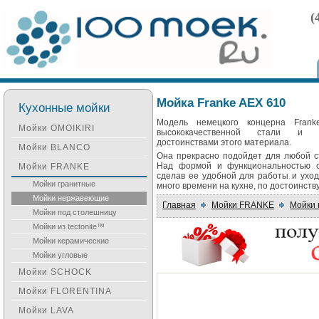
(
Мойка Franke AEX 610
Кухонные мойки
Модель немецкого концерна Frank
Мойки OMOIKIRI
высококачественной стали и 
достоинствами этого материала.
Мойки BLANCO
Она прекрасно подойдет для любой с
Над формой и функциональностью о
Мойки FRANKE
сделав ее удобной для работы и уход
Мойки гранитные
много времени на кухне, по достоинств
Мойки нержавеющие
Главная
Мойки FRANKE
Мойки
Мойки под столешницу
Мойки из tectonite™
Мойки керамические
Мойки угловые
Мойки SCHOCK
Мойки FLORENTINA
Мойки LAVA