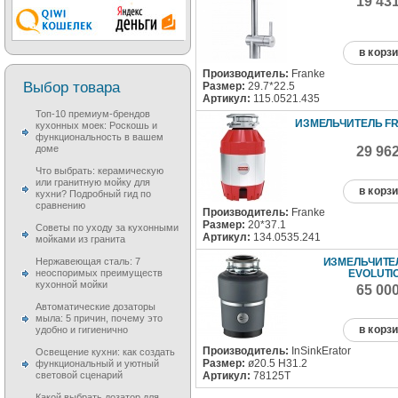
19 43
в корз
Производитель:
Franke
Выбор товара
Размер:
29.7*22.5
Артикул:
115.0521.435
Топ-10 премиум-брендов
ИЗМЕЛЬЧИТЕЛЬ F
кухонных моек: Роскошь и
функциональность в вашем
доме
29 96
Что выбрать: керамическую
или гранитную мойку для
в корз
кухни? Подробный гид по
сравнению
Производитель:
Franke
Размер:
20*37.1
Советы по уходу за кухонными
Артикул:
134.0535.241
мойками из гранита
ИЗМЕЛЬЧИТЕЛ
Нержавеющая сталь: 7
EVOLUTI
неоспоримых преимуществ
кухонной мойки
65 00
Автоматические дозаторы
мыла: 5 причин, почему это
в корз
удобно и гигиенично
Производитель:
InSinkErator
Освещение кухни: как создать
Размер:
ø20.5 H31.2
функциональный и уютный
Артикул:
78125T
световой сценарий
Какой выбрать дозатор для