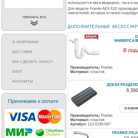
используется как в медицине, так и в п
Для модели Franke AEX 610 производи
смесителей, которые отлично подойдут
показать все
ДОПОЛНИТЕЛЬНЫЕ АКСЕССУА
С
УНИВЕРСА
О КОМПАНИИ
В под
ДОСТАВКА
КАК СДЕЛАТЬ ЗАКАЗ?
Производитель:
Franke
Материал:
пластик
БЛОГ
КОНТАКТЫ
ДОСКА РАЗДЕЛ
5 39
Принимаем к оплате
в корз
Производитель:
Franke
Материал:
пластик
Артикул:
112.0199.087
FRANKE ATLA