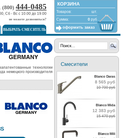
КОРЗИНА
444-0485
, (800)
Товаров:
шт.
00, Сб - Вс с 10.00 до 19.00
не можете дозвониться?
Сумма:
0
руб
оформить заказ
ВЫБРАТЬ СМЕСИТЕЛЬ
Смесители
 запатентованные технологии
яда немецкого производителя
Blanco Daras
8 565 руб
10 700 руб
Blanco Mida
12 383 руб
15 470 руб
8S
Blanco Mili