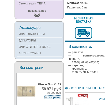
Монтаж:
любой
Смесители TEKA
Гарантия:
5 лет
Смесители
показать все
KUCHENSTERN
Смесители ZORG
Смесители KANTERA
Аксессуары
Смесители LAVA
ИЗМЕЛЬЧИТЕЛИ
Смесители SEAMAN
ДОЗАТОРЫ
Смесители
В комплекте:
ОЧИСТИТЕЛИ ВОДЫ
Zigmund&Shtain
— решетка;
АКСЕССУАРЫ
Смесители OULIN
— вентиль-автома
InFino™;
Смесители под бронзу
— отводная арматура;
— перелив;
Вы смотрели
— крепление;
— гарантийный талон.
Blanco Elon XL 8S
ДОПОЛНИТЕЛЬНЫЕ АК
58 971 руб
86 090 руб
УН