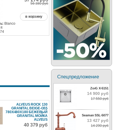
56 380 руб
в корзину
ь:
Blanco
24
74
Спецпредложение
ZorG X-5151
14 900 руб
17 550 руб
ALVEUS ROCK 130
GRANITAL BEIGE-G55
780X480X180 БЕЖЕВЫЙ
Seaman SSL-5077
GRANITAL МОЙКА
ALVEUS
13 427 руб
40 379 руб
14 290 руб