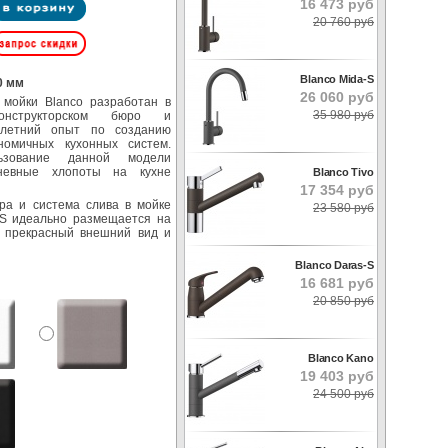
16 473 руб
20 760 руб
Blanco Mida-S
0 мм
26 060 руб
 мойки Blanco разработан в
35 980 руб
конструкторском бюро и
олетний опыт по созданию
номичных кухонных систем.
ьзование данной модели
дневные хлопоты на кухне
Blanco Tivo
17 354 руб
ра и система слива в мойке
23 580 руб
8S идеально размещается на
 прекрасный внешний вид и
Blanco Daras-S
16 681 руб
20 850 руб
Blanco Kano
19 403 руб
24 500 руб