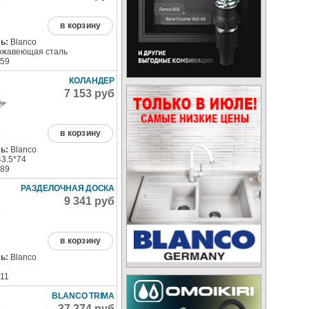
в корзину
ь:
Blanco
жавеющая сталь
59
КОЛАНДЕР
7 153 руб
в корзину
ь:
Blanco
43.5*74
89
РАЗДЕЛОЧНАЯ ДОСКА
9 341 руб
в корзину
ь:
Blanco
11
BLANCO TRIMA
37 274 руб