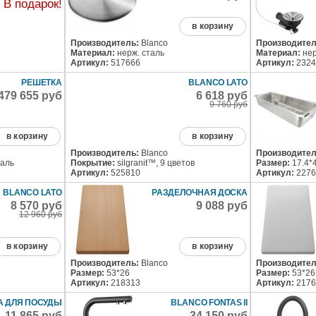
В подарок!
в корзину
Производитель:
Blanco
Производител
Материал:
нерж. сталь
Материал:
нер
Артикул:
517666
Артикул:
2324
РЕШЕТКА
BLANCO LATO
479 655 руб
6 618 руб
9 760 руб
в корзину
в корзину
Производитель:
Blanco
Производител
аль
Покрытие:
silgranit™, 9 цветов
Размер:
17.4*
Артикул:
525810
Артикул:
2276
BLANCO LATO
РАЗДЕЛОЧНАЯ ДОСКА
8 570 руб
9 088 руб
12 960 руб
в корзину
в корзину
Производитель:
Blanco
Производител
Размер:
53*26
Размер:
53*26
Артикул:
218313
Артикул:
2176
А ДЛЯ ПОСУДЫ
BLANCO FONTAS II
11 865 руб
34 150 руб