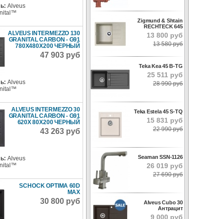
ь:
Alveus
nital™
Zigmund & Shtain
RECHTECK 645
ALVEUS INTERMEZZO 130
13 800 руб
GRANITAL CARBON - G91
13 580 руб
780X480X200 ЧЕРНЫЙ
47 903 руб
Teka Kea 45 B-TG
25 511 руб
ь:
Alveus
28 990 руб
nital™
ALVEUS INTERMEZZO 30
Teka Estela 45 S-TQ
GRANITAL CARBON - G91
15 831 руб
620X 80X200 ЧЕРНЫЙ
22 990 руб
43 263 руб
Seaman SSN-1126
ь:
Alveus
26 019 руб
nital™
27 690 руб
SCHOCK OPTIMA 60D
MAX
30 800 руб
Alveus Cubo 30
Антрацит
9 000 руб