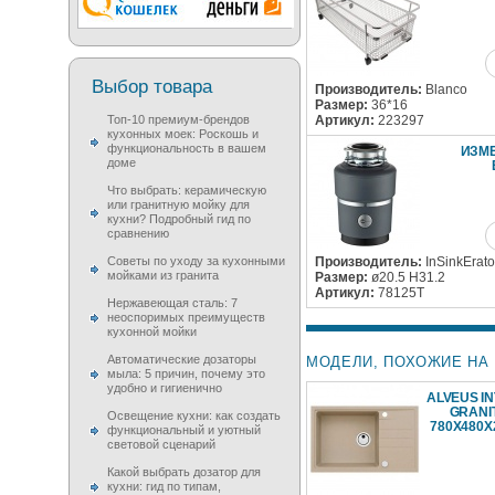
Выбор товара
Производитель:
Blanco
Размер:
36*16
Топ-10 премиум-брендов
Артикул:
223297
кухонных моек: Роскошь и
функциональность в вашем
ИЗМЕ
доме
Что выбрать: керамическую
или гранитную мойку для
кухни? Подробный гид по
сравнению
Советы по уходу за кухонными
Производитель:
InSinkErato
мойками из гранита
Размер:
ø20.5 H31.2
Артикул:
78125T
Нержавеющая сталь: 7
неоспоримых преимуществ
кухонной мойки
Автоматические дозаторы
МОДЕЛИ, ПОХОЖИЕ НА 
мыла: 5 причин, почему это
удобно и гигиенично
ALVEUS I
GRANIT
Освещение кухни: как создать
780X480
функциональный и уютный
световой сценарий
Какой выбрать дозатор для
кухни: гид по типам,