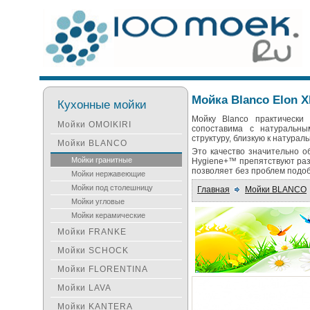
Мойка Blanco Elon X
Кухонные мойки
Мойку Blanco практически
Мойки OMOIKIRI
сопоставима с натуральным
структуру, близкую к натурал
Мойки BLANCO
Это качество значительно о
Мойки гранитные
Hygiene+™ препятствуют раз
позволяет без проблем подоб
Мойки нержавеющие
Мойки под столешницу
Главная
Мойки BLANCO
Мойки угловые
Мойки керамические
Мойки FRANKE
Мойки SCHOCK
Мойки FLORENTINA
Мойки LAVA
Мойки KANTERA