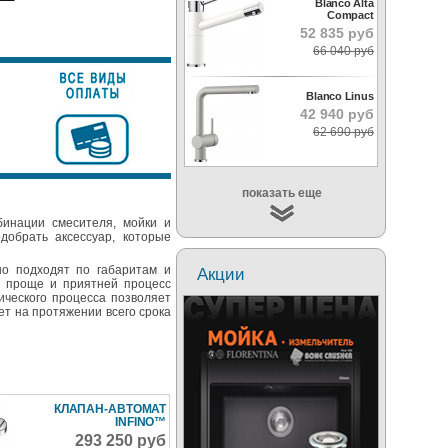
Blanco Alta
Compact
52 835 руб
66 040 руб
Blanco Linus
42 940 руб
62 690 руб
показать еще
бинации смесителя, мойки и
обрать аксессуар, которые
но подходят по габаритам и
Акции
т проще и приятней процесс
ического процесса позволяет
ет на протяжении всего срока
КЛАПАН-АВТОМАТ
INFINO™
293 250 руб