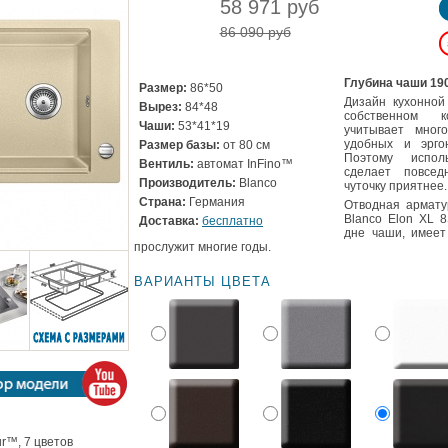
58 971 руб
86 090 руб
Глубина чаши 19
Размер:
86*50
Дизайн кухонной
Вырез:
84*48
собственном 
Чаши:
53*41*19
учитывает мног
удобных и эрго
Размер базы:
от 80 см
Поэтому испол
Вентиль:
автомат InFino™
сделает повсе
Производитель:
Blanco
чуточку приятнее.
Страна:
Германия
Отводная армату
Blanco Elon XL 
Доставка:
бесплатно
дне чаши, имеет
прослужит многие годы.
ВАРИАНТЫ ЦВЕТА
ur™, 7 цветов