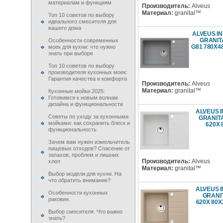
материалам и функциям
Производитель:
Alveus
Материал:
granital™
Топ 10 советов по выбору
идеального смесителя для
вашего дома
ALVEUS I
GRANIT
Особенности современных
G81 780X
моек для кухни: что нужно
знать при выборе
Топ 10 советов по выбору
производителя кухонных моек:
Гарантия качества и комфорта
Производитель:
Alveus
Материал:
granital™
Кухонные мойки 2025:
Готовимся к новым волнам
дизайна и функциональности
ALVEUS 
Советы по уходу за кухонными
GRANITA
мойками: как сохранить блеск и
620X
функциональность
Зачем вам нужен измельчитель
пищевых отходов? Спасение от
запахов, проблем и лишних
Производитель:
Alveus
хлоп
Материал:
granital™
Выбор модели для кухни. На
что обратить внимание?
ALVEUS 
Особенности кухонных
GRANIT
раковин.
620X 80
Выбор смесителя. Что важно
знать?