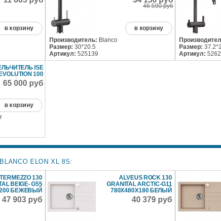
46 590 руб
в корзину
в корзину
Производитель:
Blanco
Производител
Размер:
30*20.5
Размер:
37.2*
Артикул:
525139
Артикул:
5262
ЛЬЧИТЕЛЬ ISE
EVOLUTION 100
65 000 руб
в корзину
r
BLANCO ELON XL 8S:
NTERMEZZO 130
ALVEUS ROCK 130
AL BEIGE- G55
GRANITAL ARCTIC-G11
X200 БЕЖЕВЫЙ
780X480X180 БЕЛЫЙ
47 903 руб
40 379 руб