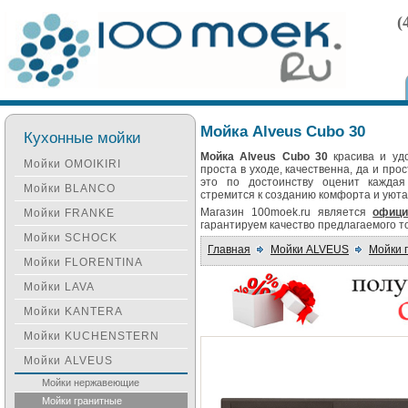
(
Мойка Alveus Cubo 30
Кухонные мойки
Мойка Alveus Cubo 30
красива и уд
Мойки OMOIKIRI
проста в уходе, качественна, да и прос
это по достоинству оценит каждая
Мойки BLANCO
стремится к созданию комфорта и уюта
Магазин 100moek.ru является
офиц
Мойки FRANKE
гарантируем качество предлагаемого т
Мойки SCHOCK
Главная
Мойки ALVEUS
Мойки 
Мойки FLORENTINA
Мойки LAVA
Мойки KANTERA
Мойки KUCHENSTERN
Мойки ALVEUS
Мойки нержавеющие
Мойки гранитные