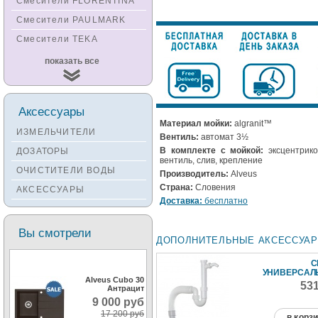
Смесители FLORENTINA
Смесители PAULMARK
Смесители TEKA
Смесители
показать все
KUCHENSTERN
Смесители ZORG
Смесители KANTERA
Аксессуары
Материал мойки:
algranit™
Смесители LAVA
ИЗМЕЛЬЧИТЕЛИ
Вентиль:
автомат 3½
Смесители SEAMAN
В комплекте с мойкой:
эксцентрик
ДОЗАТОРЫ
вентиль, слив, крепление
Смесители
ОЧИСТИТЕЛИ ВОДЫ
Производитель:
Alveus
Zigmund&Shtain
Страна:
Словения
АКСЕССУАРЫ
Смесители OULIN
Доставка:
бесплатно
Смесители под бронзу
Вы смотрели
ДОПОЛНИТЕЛЬНЫЕ АКСЕССУА
С
УНИВЕРСА
Alveus Cubo 30
53
Антрацит
9 000 руб
17 200 руб
в корз