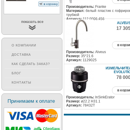
Производитель:
Franke
Материал:
белый пластик с гофриро
трубкой
Артикул:
112.0006.456
показать все
ALVEUS
17 30
в корз
О КОМПАНИИ
Производитель:
Alveus
ДОСТАВКА
Размер:
35*21.6
Артикул:
1129025
КАК СДЕЛАТЬ ЗАКАЗ?
ИЗМЕЛЬЧИТЕЛ
EVOLUTI
БЛОГ
78 00
КОНТАКТЫ
в корз
Производитель:
InSinkErator
Принимаем к оплате
Размер:
ø22.2 H31.1
Артикул:
78432T