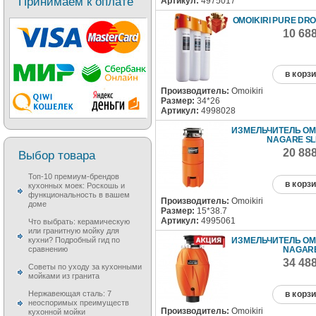
Принимаем к оплате
Артикул:
4975017
OMOIKIRI PURE DRO
10 68
в корз
Производитель:
Omoikiri
Размер:
34*26
Артикул:
4998028
ИЗМЕЛЬЧИТЕЛЬ OMO
NAGARE SLI
20 88
Выбор товара
Топ-10 премиум-брендов
в корз
кухонных моек: Роскошь и
функциональность в вашем
Производитель:
Omoikiri
доме
Размер:
15*38.7
Артикул:
4995061
Что выбрать: керамическую
или гранитную мойку для
ИЗМЕЛЬЧИТЕЛЬ OMO
кухни? Подробный гид по
NAGARE
сравнению
34 48
Советы по уходу за кухонными
мойками из гранита
в корз
Нержавеющая сталь: 7
неоспоримых преимуществ
Производитель:
Omoikiri
кухонной мойки