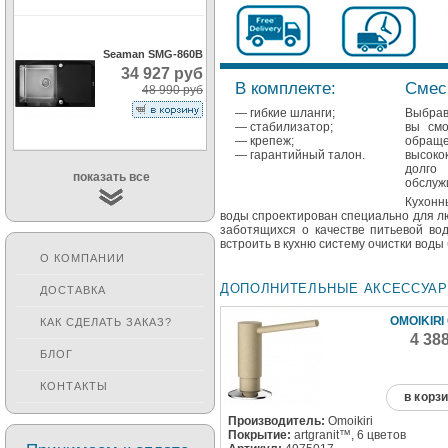
Seaman SMG-860B
34 927 руб
В комплекте:
Смеси
48 990 руб
— гибкие шланги;
Выбрав 
— стабилизатор;
вы смо
— крепеж;
обращ
— гарантийный талон.
высоко
долго
показать все
обслуж
Кухонн
воды спроектирован специально для л
заботящихся о качестве питьевой во
встроить в кухню систему очистки воды
О КОМПАНИИ
ДОПОЛНИТЕЛЬНЫЕ АКСЕССУА
ДОСТАВКА
OMOIKIRI
КАК СДЕЛАТЬ ЗАКАЗ?
4 38
БЛОГ
КОНТАКТЫ
в корз
Производитель:
Omoikiri
Покрытие:
artgranit™, 6 цветов