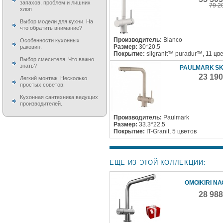
запахов, проблем и лишних
79 2
хлоп
Выбор модели для кухни. На
что обратить внимание?
Производитель:
Blanco
Особенности кухонных
Размер:
30*20.5
раковин.
Покрытие:
silgranit™ puradur™, 11 цв
Выбор смесителя. Что важно
знать?
PAULMARK S
23 19
Легкий монтаж. Несколько
простых советов.
Кухонная сантехника ведущих
производителей.
Производитель:
Paulmark
Размер:
33.3*22.5
Покрытие:
IT-Granit, 5 цветов
ЕЩЕ ИЗ ЭТОЙ КОЛЛЕКЦИИ:
OMOIKIRI N
28 98