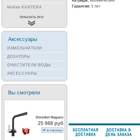
Катридж:
керамический
Гарантия:
5 лет
Мойки KANTERA
Мойки KUCHENSTERN
показать все
Мойки ALVEUS
Мойки TEKA
Аксессуары
Мойки ZORG
ИЗМЕЛЬЧИТЕЛИ
Мойки SEAMAN
ДОЗАТОРЫ
Мойки ZIGMUND&SHTAIN
ОЧИСТИТЕЛИ ВОДЫ
Мойки OULIN
АКСЕССУАРЫ
Мойки PAULMARK
Вы смотрели
Omoikiri Nagano
25 988 руб