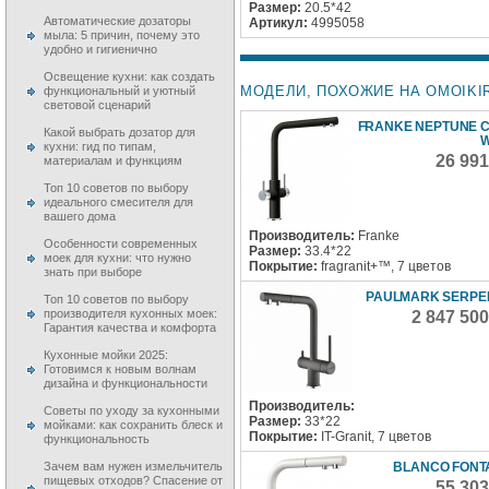
Размер:
20.5*42
Автоматические дозаторы
Артикул:
4995058
мыла: 5 причин, почему это
удобно и гигиенично
Освещение кухни: как создать
МОДЕЛИ, ПОХОЖИЕ НА OMOIKIR
функциональный и уютный
световой сценарий
FRANKE NEPTUNE 
Какой выбрать дозатор для
W
кухни: гид по типам,
26 99
материалам и функциям
Топ 10 советов по выбору
идеального смесителя для
вашего дома
Производитель:
Franke
Особенности современных
Размер:
33.4*22
моек для кухни: что нужно
Покрытие:
fragranit+™, 7 цветов
знать при выборе
PAULMARK SERPE
Топ 10 советов по выбору
производителя кухонных моек:
2 847 50
Гарантия качества и комфорта
Кухонные мойки 2025:
Готовимся к новым волнам
дизайна и функциональности
Производитель:
Советы по уходу за кухонными
Размер:
33*22
мойками: как сохранить блеск и
Покрытие:
IT-Granit, 7 цветов
функциональность
BLANCO FONTAS
Зачем вам нужен измельчитель
пищевых отходов? Спасение от
55 30