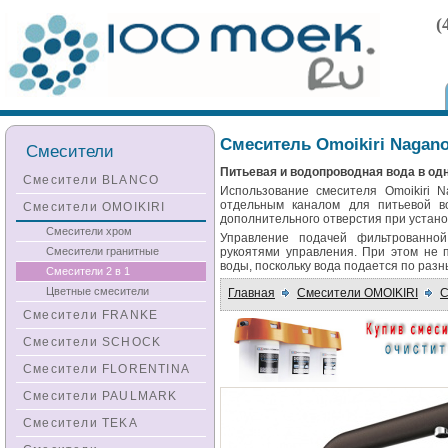
(
Смеситель Omoikiri Nagano
Смесители
Питьевая и водопроводная вода в од
Смесители BLANCO
Использование смесителя Omoikiri N
отдельным каналом для питьевой в
Смесители OMOIKIRI
дополнительного отверстия при устан
Смесители хром
Управление подачей фильтрованно
Смесители гранитные
рукоятями управления. При этом не 
воды, поскольку вода подается по раз
Смесители 2 в 1
Цветные смесители
Главная
Смесители OMOIKIRI
С
Смесители FRANKE
Смесители SCHOCK
Смесители FLORENTINA
Смесители PAULMARK
Смесители TEKA