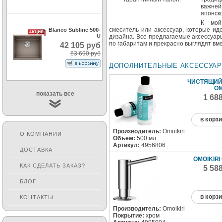
важне
японск
К мо
смеситель или аксессуар, которые ид
Blanco Subline 500-
U
дизайна. Все предлагаемые аксессуар
по габаритам и прекрасно выглядят вме
42 105 руб
63 690 руб
ДОПОЛНИТЕЛЬНЫЕ АКСЕССУА
ЧИСТЯЩИЙ
O
показать все
1 68
в корз
Производитель:
Omoikiri
О КОМПАНИИ
Объем:
500 мл
Артикул:
4956806
ДОСТАВКА
OMOIKIRI
КАК СДЕЛАТЬ ЗАКАЗ?
5 58
БЛОГ
в корз
КОНТАКТЫ
Производитель:
Omoikiri
Покрытие:
хром