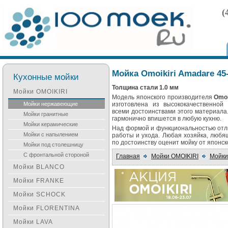
(
Мойка Omoikiri Amadare 45
Кухонные мойки
Толщина стали 1.0 мм
Мойки OMOIKIRI
Модель японского производителя
Omoi
Мойки нержавеющие
изготовлена из высококачественной
всеми достоинствами этого материала
Мойки гранитные
гармонично впишется в любую кухню.
Мойки керамические
Над формой и функциональностью отли
Мойки с напылением
работы и ухода. Любая хозяйка, любя
по достоинству оценит мойку от японск
Мойки под столешницу
С фронтальной стороной
Главная
Мойки OMOIKIRI
Мойки
Мойки BLANCO
Мойки FRANKE
Мойки SCHOCK
Мойки FLORENTINA
Мойки LAVA