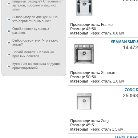
пищевых отходов? Спасение от
запахов, проблем и лишних
хлоп
Выбор модели для кухни. На
что обратить внимание?
Производитель:
Franke
Размер:
42*50
Особенности кухонных
раковин.
Материал:
нерж. сталь, 0.8 мм
Выбор смесителя. Что важно
SEAMAN SMR-
знать?
14 47
Легкий монтаж. Несколько
простых советов.
Кухонная сантехника ведущих
производителей.
Производитель:
Seaman
Размер:
50*50
Материал:
нерж. сталь, 1.0 мм
ZORG R
25 06
Производитель:
Zorg
Размер:
45*51
Материал:
нерж. сталь 1.5 мм
ALVEUS BASI