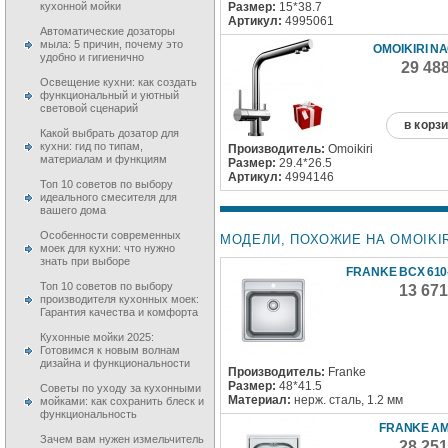
Размер:
15*38.7
кухонной мойки
Артикул:
4995061
Автоматические дозаторы
мыла: 5 причин, почему это
OMOIKIRI N
удобно и гигиенично
29 48
Освещение кухни: как создать
функциональный и уютный
световой сценарий
в корз
Какой выбрать дозатор для
кухни: гид по типам,
Производитель:
Omoikiri
материалам и функциям
Размер:
29.4*26.5
Артикул:
4994146
Топ 10 советов по выбору
идеального смесителя для
вашего дома
Особенности современных
МОДЕЛИ, ПОХОЖИЕ НА OMOIKIR
моек для кухни: что нужно
знать при выборе
FRANKE BCX 610-
Топ 10 советов по выбору
13 67
производителя кухонных моек:
Гарантия качества и комфорта
Кухонные мойки 2025:
Готовимся к новым волнам
дизайна и функциональности
Производитель:
Franke
Размер:
48*41.5
Советы по уходу за кухонными
Материал:
нерж. сталь, 1.2 мм
мойками: как сохранить блеск и
функциональность
FRANKE AM
Зачем вам нужен измельчитель
28 25