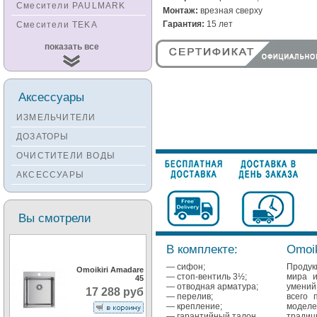
Смесители PAULMARK
Монтаж:
врезная сверху
Гарантия:
15 лет
Смесители TEKA
Смесители
показать все
KUCHENSTERN
Смесители ZORG
Смесители KANTERA
Аксессуары
Смесители LAVA
ИЗМЕЛЬЧИТЕЛИ
Смесители SEAMAN
ДОЗАТОРЫ
Смесители
ОЧИСТИТЕЛИ ВОДЫ
Zigmund&Shtain
АКСЕССУАРЫ
Смесители OULIN
Смесители под бронзу
Вы смотрели
В комплекте:
Omoik
— сифон;
Продук
Omoikiri Amadare
— стоп-вентиль 3½;
мира и
45
— отводная арматура;
умений
17 288 руб
— перелив;
всего 
— крепление;
моделе
— гарантийный талон.
традиц