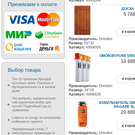
Артикул:
4995004
Принимаем к оплате
ДОСКА 
5 78
в корз
Производитель:
Omoikiri
Размер:
55*30
Артикул:
4999009
OMOIKIRI PURE DRO
10 68
Выбор товара
в корз
Топ-10 премиум-брендов
кухонных моек: Роскошь и
Производитель:
Omoikiri
функциональность в вашем
Размер:
34*26
доме
Артикул:
4998028
Что выбрать: керамическую
или гранитную мойку для
ИЗМЕЛЬЧИТЕЛЬ OMO
кухни? Подробный гид по
NAGARE SLI
сравнению
20 88
Советы по уходу за кухонными
мойками из гранита
в корз
Нержавеющая сталь: 7
Производитель:
Omoikiri
неоспоримых преимуществ