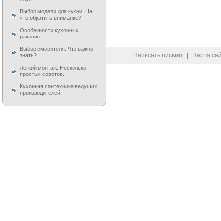
Выбор модели для кухни. На
что обратить внимание?
Особенности кухонных
раковин.
Выбор смесителя. Что важно
© 2009–
2026
100 Moek.RU
Написать письмо
|
Карта са
знать?
Легкий монтаж. Несколько
простых советов.
Кухонная сантехника ведущих
производителей.