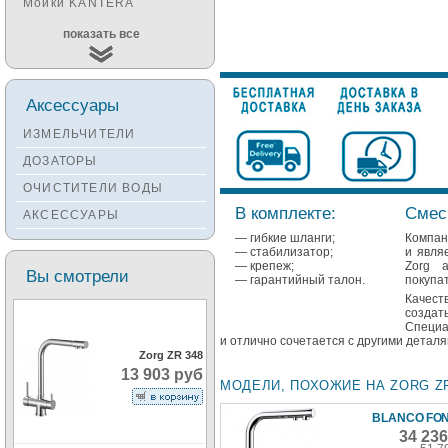
Мойки KANTERA
Мойки KUCHENSTERN
показать все
Мойки ALVEUS
Мойки TEKA
Аксессуары
Мойки ZORG
ИЗМЕЛЬЧИТЕЛИ
Мойки SEAMAN
ДОЗАТОРЫ
Мойки ZIGMUND&SHTAIN
ОЧИСТИТЕЛИ ВОДЫ
Мойки OULIN
В комплекте:
Смес
АКСЕССУАРЫ
Мойки PAULMARK
— гибкие шланги;
Компан
— стабилизатор;
и явля
— крепеж;
Zorg а
Вы смотрели
— гарантийный талон.
покупат
Качест
созда
Специа
и отлично сочетается с другими детал
Zorg ZR 348
13 903 руб
МОДЕЛИ, ПОХОЖИЕ НА ZORG ZR
BLANCO FONT
34 23