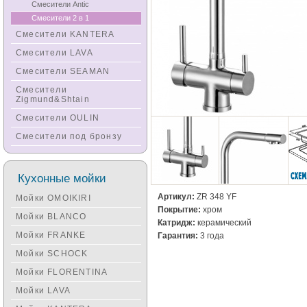
Смесители Antic
Смесители 2 в 1
Смесители KANTERA
Смесители LAVA
Смесители SEAMAN
Смесители
Zigmund&Shtain
Смесители OULIN
Смесители под бронзу
Кухонные мойки
Артикул:
ZR 348 YF
Мойки OMOIKIRI
Покрытие:
хром
Мойки BLANCO
Катридж:
керамический
Мойки FRANKE
Гарантия:
3 года
Мойки SCHOCK
Мойки FLORENTINA
Мойки LAVA