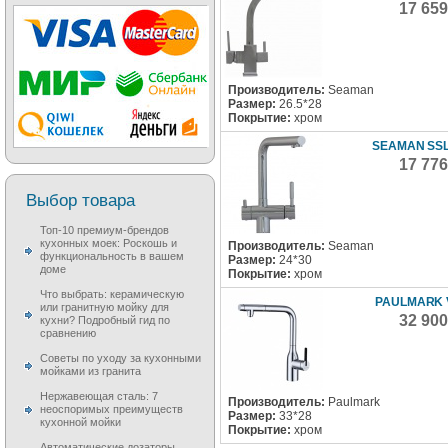
17 65
Производитель:
Seaman
Размер:
26.5*28
Покрытие:
хром
SEAMAN SSL
17 77
Выбор товара
Топ-10 премиум-брендов
кухонных моек: Роскошь и
Производитель:
Seaman
функциональность в вашем
Размер:
24*30
доме
Покрытие:
хром
Что выбрать: керамическую
PAULMARK 
или гранитную мойку для
32 90
кухни? Подробный гид по
сравнению
Советы по уходу за кухонными
мойками из гранита
Нержавеющая сталь: 7
Производитель:
Paulmark
неоспоримых преимуществ
Размер:
33*28
кухонной мойки
Покрытие:
хром
Автоматические дозаторы