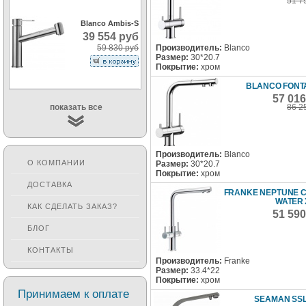
51 7
Blanco Ambis-S
39 554 руб
59 830 руб
Производитель:
Blanco
Размер:
30*20.7
Покрытие:
хром
BLANCO FONTAS
57 01
показать все
86 2
Производитель:
Blanco
О КОМПАНИИ
Размер:
30*20.7
Покрытие:
хром
ДОСТАВКА
FRANKE NEPTUNE 
WATER
КАК СДЕЛАТЬ ЗАКАЗ?
51 59
БЛОГ
КОНТАКТЫ
Производитель:
Franke
Размер:
33.4*22
Покрытие:
хром
Принимаем к оплате
SEAMAN SSL