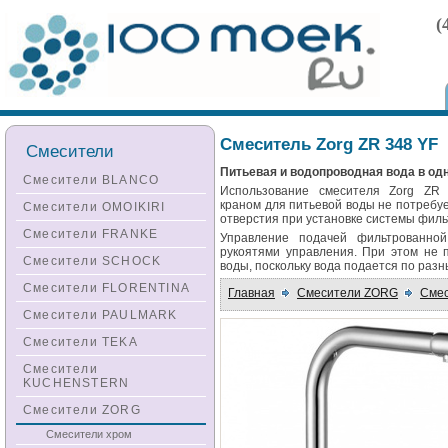
(
Смеситель Zorg ZR 348 YF
Смесители
Питьевая и водопроводная вода в од
Смесители BLANCO
Использование смесителя Zorg ZR
краном для питьевой воды не потребу
Смесители OMOIKIRI
отверстия при установке системы филь
Смесители FRANKE
Управление подачей фильтрованно
рукоятями управления. При этом не 
Смесители SCHOCK
воды, поскольку вода подается по раз
Смесители FLORENTINA
Главная
Смесители ZORG
Смес
Смесители PAULMARK
Смесители TEKA
Смесители
KUCHENSTERN
Смесители ZORG
Смесители хром