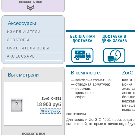
Смесители
показать все
KUCHENSTERN
Смесители ZORG
Смесители KANTERA
Аксессуары
Смесители LAVA
ИЗМЕЛЬЧИТЕЛИ
Смесители SEAMAN
ДОЗАТОРЫ
Смесители
ОЧИСТИТЕЛИ ВОДЫ
Zigmund&Shtain
АКСЕССУАРЫ
Смесители OULIN
Смесители под бронзу
В комплекте:
ZorG 
Вы смотрели
— вентиль-автомат 3½;
Как и 
— отводная арматура;
мойк
— перелив;
эксплу
— крепление;
легко 
— сифон.
больш
ZorG X-4551
нержав
18 900 руб
меньше
использ
сантехники.
Для модели ZorG X-4551 производите
смесителей, которые отлично подойдут
показать все