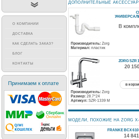
ДОПОЛНИТЕЛЬНЫЕ АКСЕССУА
С
УНИВЕРСА
О КОМПАНИИ
В компл
ДОСТАВКА
Производитель:
Zorg
КАК СДЕЛАТЬ ЗАКАЗ?
Материал:
пластик
БЛОГ
ZORG SZR 
КОНТАКТЫ
20 15
Принимаем к оплате
в корз
Производитель:
Zorg
Размер:
28.7*24
Артикул:
SZR-1339 M
МОДЕЛИ, ПОХОЖИЕ НА ZORG X-
FRANKE BCX 610-
14 84