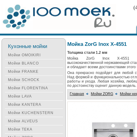
(
Мойка ZorG Inox X-4551
Кухонные мойки
Толщина стали 1.2 мм
Мойки OMOIKIRI
Мойка ZorG Inox X-4551 и
высококачественной нержавеющей ста
Мойки BLANCO
и обладает всеми достоинствами этого
Мойки FRANKE
Она прекрасно подойдет для любой с
Над формой и функциональностью отли
Мойки SCHOCK
работы и ухода. Любая хозяйка, любя
по достоинству оценит данную модель.
Мойки FLORENTINA
Главная
Мойки ZORG
Мойки н
Мойки LAVA
Мойки KANTERA
Мойки KUCHENSTERN
Мойки ALVEUS
Мойки TEKA