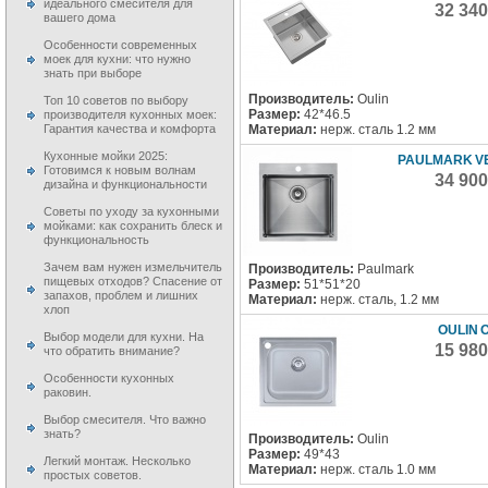
идеального смесителя для
32 34
вашего дома
Особенности современных
моек для кухни: что нужно
знать при выборе
Производитель:
Oulin
Топ 10 советов по выбору
Размер:
42*46.5
производителя кухонных моек:
Гарантия качества и комфорта
Материал:
нерж. сталь 1.2 мм
Кухонные мойки 2025:
PAULMARK V
Готовимся к новым волнам
34 90
дизайна и функциональности
Советы по уходу за кухонными
мойками: как сохранить блеск и
функциональность
Зачем вам нужен измельчитель
Производитель:
Paulmark
пищевых отходов? Спасение от
Размер:
51*51*20
запахов, проблем и лишних
Материал:
нерж. сталь, 1.2 мм
хлоп
OULIN 
Выбор модели для кухни. На
15 98
что обратить внимание?
Особенности кухонных
раковин.
Выбор смесителя. Что важно
знать?
Производитель:
Oulin
Размер:
49*43
Легкий монтаж. Несколько
Материал:
нерж. сталь 1.0 мм
простых советов.