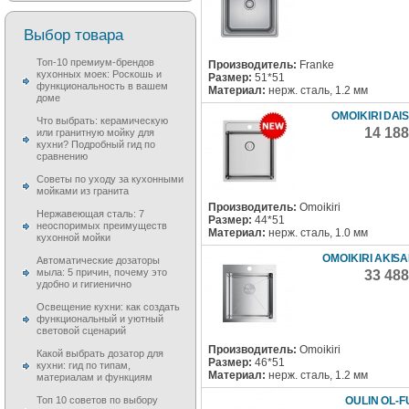
Выбор товара
Топ-10 премиум-брендов
Производитель:
Franke
кухонных моек: Роскошь и
Размер:
51*51
функциональность в вашем
Материал:
нерж. сталь, 1.2 мм
доме
OMOIKIRI DAI
Что выбрать: керамическую
14 18
или гранитную мойку для
кухни? Подробный гид по
сравнению
Советы по уходу за кухонными
мойками из гранита
Производитель:
Omoikiri
Нержавеющая сталь: 7
Размер:
44*51
неоспоримых преимуществ
Материал:
нерж. сталь, 1.0 мм
кухонной мойки
OMOIKIRI AKISA
Автоматические дозаторы
мыла: 5 причин, почему это
33 48
удобно и гигиенично
Освещение кухни: как создать
функциональный и уютный
световой сценарий
Производитель:
Omoikiri
Какой выбрать дозатор для
Размер:
46*51
кухни: гид по типам,
Материал:
нерж. сталь, 1.2 мм
материалам и функциям
Топ 10 советов по выбору
OULIN OL-F