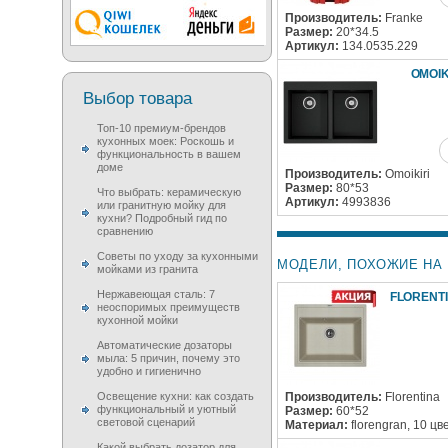
Производитель:
Franke
Размер:
20*34.5
Артикул:
134.0535.229
OMOIK
Выбор товара
Топ-10 премиум-брендов
кухонных моек: Роскошь и
функциональность в вашем
доме
Производитель:
Omoikiri
Размер:
80*53
Что выбрать: керамическую
Артикул:
4993836
или гранитную мойку для
кухни? Подробный гид по
сравнению
Советы по уходу за кухонными
МОДЕЛИ, ПОХОЖИЕ НА F
мойками из гранита
Нержавеющая сталь: 7
FLORENTI
неоспоримых преимуществ
кухонной мойки
Автоматические дозаторы
мыла: 5 причин, почему это
удобно и гигиенично
Освещение кухни: как создать
Производитель:
Florentina
функциональный и уютный
Размер:
60*52
световой сценарий
Материал:
florengran, 10 цв
Какой выбрать дозатор для