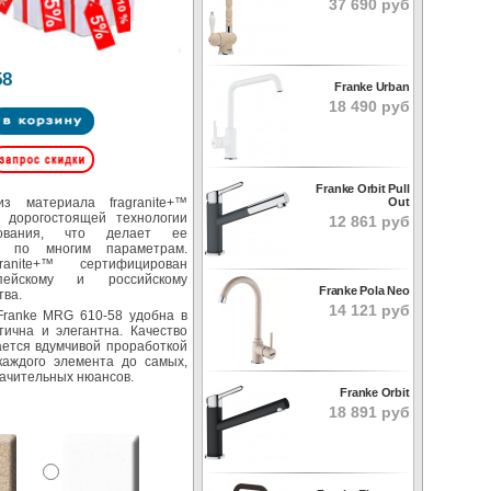
37 690 руб
58
Franke Urban
18 490 руб
Franke Orbit Pull
Out
з материала fragranite+™
 дорогостоящей технологии
12 861 руб
мования, что делает ее
ой по многим параметрам.
ranite+™ сертифицирован
пейскому и российскому
Franke Pola Neo
тва.
14 121 руб
Franke MRG 610-58 удобна в
тична и элегантна. Качество
ается вдумчивой проработкой
 каждого элемента до самых,
начительных нюансов.
Franke Orbit
18 891 руб