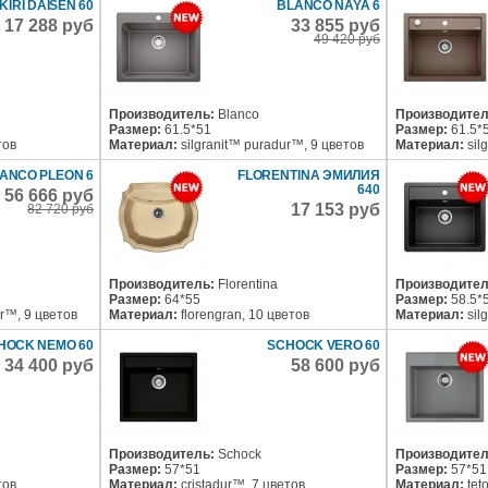
KIRI DAISEN 60
BLANCO NAYA 6
17 288 руб
33 855 руб
49 420 руб
Производитель:
Blanco
Производител
Размер:
61.5*51
Размер:
61.5*
тов
Материал:
silgranit™ puradur™, 9 цветов
Материал:
sil
ANCO PLEON 6
FLORENTINA ЭМИЛИЯ
640
56 666 руб
17 153 руб
82 720 руб
Производитель:
Florentina
Производител
Размер:
64*55
Размер:
58.5*
ur™, 9 цветов
Материал:
florengran, 10 цветов
Материал:
sil
HOCK NEMO 60
SCHOCK VERO 60
34 400 руб
58 600 руб
Производитель:
Schock
Производител
Размер:
57*51
Размер:
57*51
тов
Материал:
cristadur™, 7 цветов
Материал:
tet