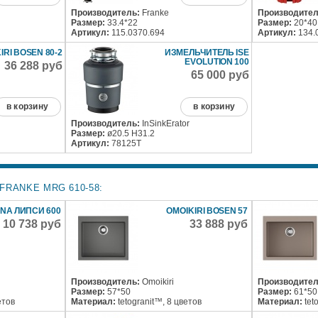
Производитель:
Franke
Производител
Размер:
33.4*22
Размер:
20*40
Артикул:
115.0370.694
Артикул:
134.
IRI BOSEN 80-2
ИЗМЕЛЬЧИТЕЛЬ ISE
EVOLUTION 100
36 288 руб
65 000 руб
в корзину
в корзину
Производитель:
InSinkErator
Размер:
ø20.5 H31.2
Артикул:
78125T
RANKE MRG 610-58:
NA ЛИПСИ 600
OMOIKIRI BOSEN 57
10 738 руб
33 888 руб
Производитель:
Omoikiri
Производител
Размер:
57*50
Размер:
61*50
етов
Материал:
tetogranit™, 8 цветов
Материал:
tet