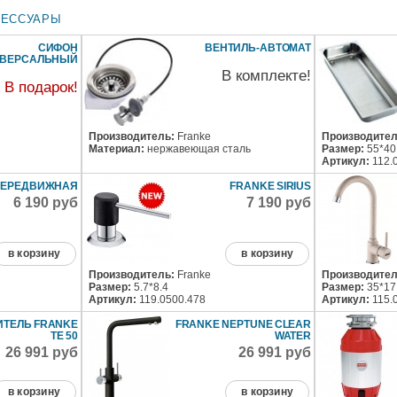
СЕССУАРЫ
СИФОН
ВЕНТИЛЬ-АВТОМАТ
ИВЕРСАЛЬНЫЙ
В комплекте!
В подарок!
Производитель:
Franke
Производител
Материал:
нержавеющая сталь
Размер:
55*40
Артикул:
112.
ПЕРЕДВИЖНАЯ
FRANKE SIRIUS
6 190 руб
7 190 руб
в корзину
в корзину
Производитель:
Franke
Производител
Размер:
5.7*8.4
Размер:
35*17
Артикул:
119.0500.478
Артикул:
115.
ИТЕЛЬ FRANKE
FRANKE NEPTUNE CLEAR
TE 50
WATER
26 991 руб
26 991 руб
в корзину
в корзину