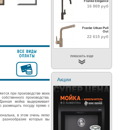
Franke Elegance
16 869 руб
Franke Urban Pull
Out
22 615 руб
показать еще
Акции
яется при производстве моек
 собственного производства.
 Данная мойка выдерживает
о размещать посуду прямо с
ональна, в этом очень легко
е разнообразие которых вы