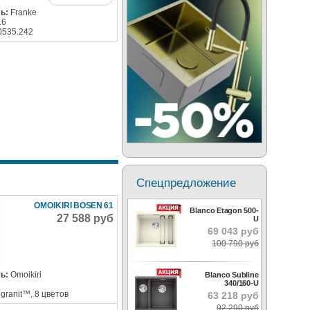
ь:
Franke
.6
0535.242
Спецпредложение
OMOIKIRI BOSEN 61
Blanco Etagon 500-
27 588 руб
U
69 043 руб
100 790 руб
ь:
Omoikiri
Blanco Subline
340/160-U
ogranit™, 8 цветов
63 218 руб
92 290 руб