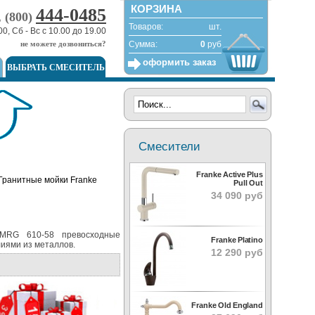
КОРЗИНА
444-0485
, (800)
Товаров:
шт.
00, Сб - Вс с 10.00 до 19.00
не можете дозвониться?
Сумма:
0
руб
оформить заказ
ВЫБРАТЬ СМЕСИТЕЛЬ
Смесители
Franke Active Plus
Pull Out
34 090 руб
 MRG 610-58 превосходные
Franke Platino
лиями из металлов.
12 290 руб
Franke Old England