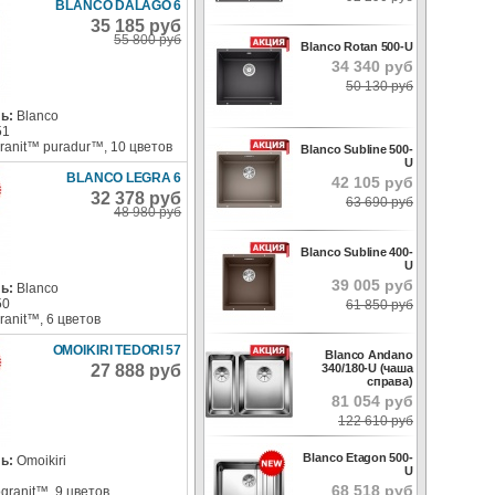
BLANCO DALAGO 6
35 185 руб
55 800 руб
Blanco Rotan 500-U
34 340 руб
50 130 руб
ь:
Blanco
51
granit™ puradur™, 10 цветов
Blanco Subline 500-
U
BLANCO LEGRA 6
42 105 руб
32 378 руб
63 690 руб
48 980 руб
Blanco Subline 400-
U
39 005 руб
ь:
Blanco
50
61 850 руб
granit™, 6 цветов
OMOIKIRI TEDORI 57
Blanco Andano
340/180-U (чаша
27 888 руб
справа)
81 054 руб
122 610 руб
Blanco Etagon 500-
ь:
Omoikiri
U
68 518 руб
ogranit™, 9 цветов