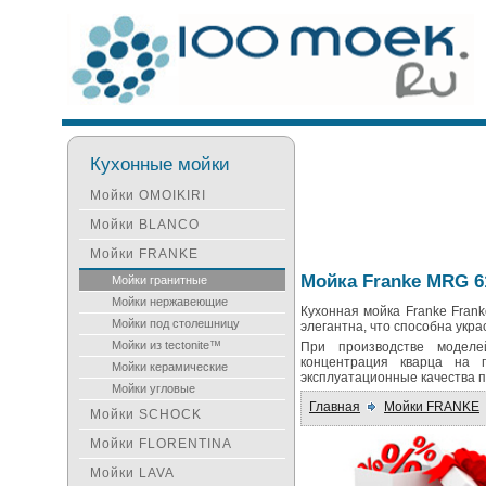
Кухонные мойки
Мойки OMOIKIRI
Мойки BLANCO
Мойки FRANKE
Мойка Franke MRG 6
Мойки гранитные
Мойки нержавеющие
Кухонная мойка Franke Fran
Мойки под столешницу
элегантна, что способна укра
Мойки из tectonite™
При производстве моделе
концентрация кварца на 
Мойки керамические
эксплуатационные качества п
Мойки угловые
Главная
Мойки FRANKE
Мойки SCHOCK
Мойки FLORENTINA
Мойки LAVA