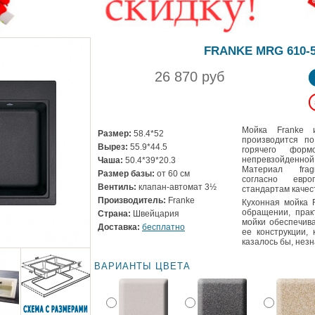
FRANKE MRG 610-
26 870 руб
Мойка Franke и
Размер:
58.4*52
производится по
Вырез:
55.9*44.5
горячего фор
непревзойденн
Чаша:
50.4*39*20.3
Материал frag
Размер базы:
от 60 см
согласно евро
Вентиль:
клапан-автомат 3½
стандартам качес
Производитель:
Franke
Кухонная мойка 
обращении, прак
Страна:
Швейцария
мойки обеспечив
Доставка:
бесплатно
ее конструкции,
казалось бы, нез
ВАРИАНТЫ ЦВЕТА