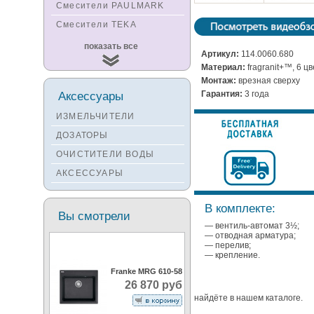
Смесители PAULMARK
Смесители TEKA
Смесители
показать все
KUCHENSTERN
Артикул:
114.0060.680
Материал:
fragranit+™, 6 ц
Смесители ZORG
Монтаж:
врезная сверху
Смесители KANTERA
Аксессуары
Гарантия:
3 года
Смесители LAVA
ИЗМЕЛЬЧИТЕЛИ
Смесители SEAMAN
ДОЗАТОРЫ
Смесители
ОЧИСТИТЕЛИ ВОДЫ
Zigmund&Shtain
АКСЕССУАРЫ
Смесители OULIN
Смесители под бронзу
В комплекте:
Вы смотрели
— вентиль-автомат 3½;
— отводная арматура;
— перелив;
— крепление.
Franke MRG 610-58
26 870 руб
найдёте в нашем каталоге.