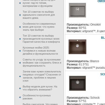
OMOI
кухни: гид по типам,
материалам и функциям
Топ 10 советов по выбору
идеального смесителя для
вашего дома
Особенности современных
Производитель:
Omoikiri
моек для кухни: что нужно
Размер:
60*51
знать при выборе
Материал:
artgranit™, 8 цве
Топ 10 советов по выбору
BL
производителя кухонных моек:
Гарантия качества и комфорта
Кухонные мойки 2025:
Готовимся к новым волнам
дизайна и функциональности
Советы по уходу за кухонными
Производитель:
Blanco
мойками: как сохранить блеск и
Размер:
61.5*51
функциональность
Материал:
silgranit™ purad
Зачем вам нужен измельчитель
SC
пищевых отходов? Спасение от
запахов, проблем и лишних
хлоп
Выбор модели для кухни. На
что обратить внимание?
Особенности кухонных
Производитель:
Schock
раковин.
Размер:
57*51
Материал:
cristalite™, 7 цве
Выбор смесителя. Что важно