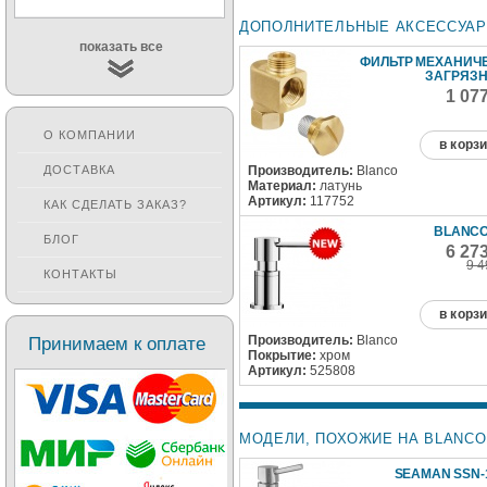
ДОПОЛНИТЕЛЬНЫЕ АКСЕССУА
показать все
ФИЛЬТР МЕХАНИЧ
ЗАГРЯЗ
1 07
О КОМПАНИИ
в корз
Производитель:
Blanco
ДОСТАВКА
Материал:
латунь
Артикул:
117752
КАК СДЕЛАТЬ ЗАКАЗ?
BLANCO
БЛОГ
6 27
9 4
КОНТАКТЫ
в корз
Производитель:
Blanco
Принимаем к оплате
Покрытие:
хром
Артикул:
525808
МОДЕЛИ, ПОХОЖИЕ НА BLANCO 
SEAMAN SSN-