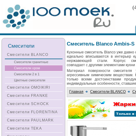
(
Смеситель Blanco Ambis-S 
Смесители
Кухонные смеситель Blanco уже давно 
Смесители BLANCO
идеально вписываются в интерьер к
нержавеющей стали. Корпус см
Смесители гранитные
совпадает с другими элементами кухни
Смесители хром
Материал поверхности смесителя 
Смесители 2 в 1
агрессивным химическим веществам.
только всеми достоинствами проду
Цветные смесители
индивидуальные особенности, ставшие
Смесители OMOIKIRI
Главная
Смесители BLANCO
С
Смесители FRANKE
Смесители SCHOCK
Смесители FLORENTINA
Смесители PAULMARK
Смесители TEKA