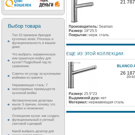
21 78
Выбор товара
Производитель:
Seaman
Размер:
18*25.5
Покрытие:
нерж. сталь
Топ-10 премиум-брендов
кухонных моек: Роскошь и
функциональность в вашем
доме
ЕЩЕ ИЗ ЭТОЙ КОЛЛЕКЦИИ:
Что выбрать: керамическую
или гранитную мойку для
кухни? Подробный гид по
BLANCO 
сравнению
26 18
Советы по уходу за кухонными
39 6
мойками из гранита
Нержавеющая сталь: 7
неоспоримых преимуществ
кухонной мойки
Размер:
25.5*23
Выдвижной душ:
нет
Автоматические дозаторы
Материал:
нержавеющая сталь
мыла: 5 причин, почему это
удобно и гигиенично
Освещение кухни: как создать
функциональный и уютный
световой сценарий
Какой выбрать дозатор для