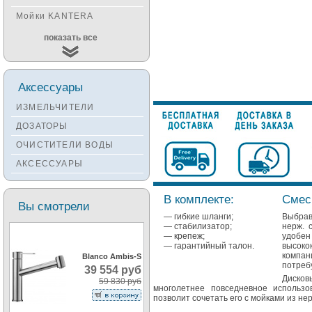
Мойки KANTERA
Мойки KUCHENSTERN
показать все
Мойки ALVEUS
Мойки TEKA
Аксессуары
Мойки ZORG
ИЗМЕЛЬЧИТЕЛИ
Мойки SEAMAN
ДОЗАТОРЫ
Мойки ZIGMUND&SHTAIN
ОЧИСТИТЕЛИ ВОДЫ
Мойки OULIN
АКСЕССУАРЫ
Мойки PAULMARK
В комплекте:
Смес
Вы смотрели
— гибкие шланги;
Выбрав
— стабилизатор;
нерж. 
— крепеж;
удобен
— гарантийный талон.
высоко
компан
Blanco Ambis-S
потреб
39 554 руб
Дисков
59 830 руб
многолетнее повседневное использ
позволит сочетать его с мойками из н