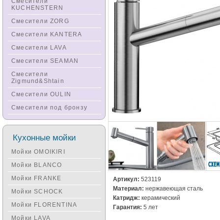
Смесители
KUCHENSTERN
Смесители ZORG
Смесители KANTERA
Смесители LAVA
Смесители SEAMAN
Смесители
Zigmund&Shtain
Смесители OULIN
Смесители под бронзу
Кухонные мойки
Мойки OMOIKIRI
Мойки BLANCO
Мойки FRANKE
Артикул:
523119
Материал:
нержавеющая сталь
Мойки SCHOCK
Катридж:
керамический
Мойки FLORENTINA
Гарантия:
5 лет
Мойки LAVA