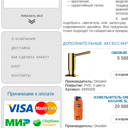
— крепление;
моделе
— гарантийный талон.
традиц
важне
японск
показать все
К мойк
подобрать смеситель или аксессуар,
современного дизайна. Все предлага
точно подходят по габаритам и прекрас
О КОМПАНИИ
ДОПОЛНИТЕЛЬНЫЕ АКСЕССУА
ДОСТАВКА
OMOIKIRI
КАК СДЕЛАТЬ ЗАКАЗ?
5 58
БЛОГ
в корз
КОНТАКТЫ
Производитель:
Omoikiri
Покрытие:
PVD, 3 цвета
Артикул:
4995005
Принимаем к оплате
ИЗМЕЛЬЧИТЕЛЬ OMO
NAGARE SLI
20 88
в корз
Производитель:
Omoikiri