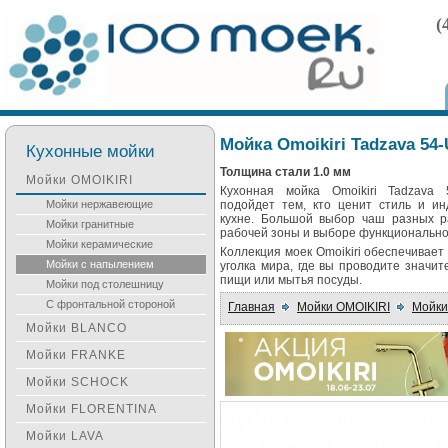
(
Мойка Omoikiri Tadzava 54-U
Кухонные мойки
Толщина стали 1.0 мм
Мойки OMOIKIRI
Кухонная мойка Omoikiri Tadzava 5
Мойки нержавеющие
подойдет тем, кто ценит стиль и ин
кухне. Большой выбор чаш разных р
Мойки гранитные
рабочей зоны и выборе функционально
Мойки керамические
Коллекция моек Omoikiri обеспечивает
Мойки с напылением
уголка мира, где вы проводите значи
пищи или мытья посуды.
Мойки под столешницу
С фронтальной стороной
Главная
Мойки OMOIKIRI
Мойки
Мойки BLANCO
Мойки FRANKE
Мойки SCHOCK
Мойки FLORENTINA
Мойки LAVA