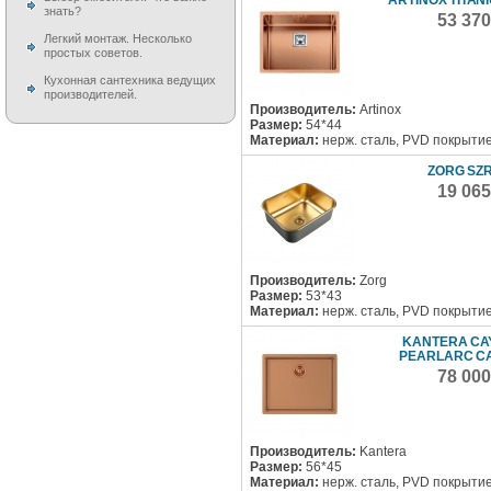
знать?
53 37
Легкий монтаж. Несколько
простых советов.
Кухонная сантехника ведущих
производителей.
Производитель:
Artinox
Размер:
54*44
Материал:
нерж. сталь, PVD покрыти
ZORG SZR
19 06
Производитель:
Zorg
Размер:
53*43
Материал:
нерж. сталь, PVD покрыти
KANTERA C
PEARLARC C
78 00
Производитель:
Kantera
Размер:
56*45
Материал:
нерж. сталь, PVD покрыти