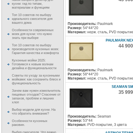
кухни: гид по типам,
материалам и функциям
Топ 10 советов по выбору
идеального смесителя для
вашего дома
Производитель:
Paulmark
Размер:
54*44*20
Особенности современных
Материал:
нерж. сталь, PVD покрыти
моек для кухни: что нужно
знать при выборе
PAULMARK NEX
44 90
Топ 10 советов по выбору
производителя кухонных моек:
Гарантия качества и комфорта
Кухонные мойки 2025:
Готовимся к новым волнам
дизайна и функциональности
Производитель:
Paulmark
Размер:
58*44*20
Советы по уходу за кухонными
Материал:
нерж. сталь, PVD покрыти
мойками: как сохранить блеск и
функциональность
SEAMAN SM
Зачем вам нужен измельчитель
35 99
пищевых отходов? Спасение от
запахов, проблем и лишних
хлоп
Выбор модели для кухни. На
что обратить внимание?
Производитель:
Seaman
Размер:
53*44
Особенности кухонных
Материал:
PVD-покрытие, 3 цвета
раковин.
Выбор смесителя. Что важно
ARTINOX TITANI