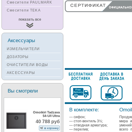
Смесители PAULMARK
Смесители TEKA
Смесители
показать все
KUCHENSTERN
Смесители ZORG
Смесители KANTERA
Аксессуары
Смесители LAVA
ИЗМЕЛЬЧИТЕЛИ
Смесители SEAMAN
ДОЗАТОРЫ
Смесители
ОЧИСТИТЕЛИ ВОДЫ
Zigmund&Shtain
АКСЕССУАРЫ
Смесители OULIN
Смесители под бронзу
Вы смотрели
В комплекте:
Omoik
Omoikiri Tadzava
54-U/I Ultra
— сифон;
Продук
— стоп-вентиль 3½;
мира и
40 788 руб
— отводная арматура;
умений
— перелив;
всего 