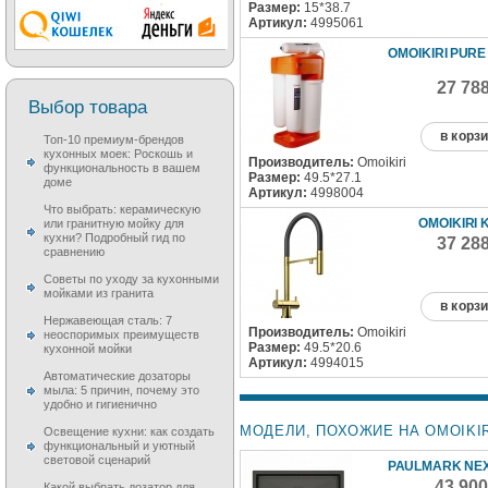
Размер:
15*38.7
Артикул:
4995061
OMOIKIRI PURE
27 78
Выбор товара
в корз
Топ-10 премиум-брендов
кухонных моек: Роскошь и
Производитель:
Omoikiri
функциональность в вашем
Размер:
49.5*27.1
доме
Артикул:
4998004
Что выбрать: керамическую
OMOIKIRI 
или гранитную мойку для
кухни? Подробный гид по
37 28
сравнению
Советы по уходу за кухонными
мойками из гранита
в корз
Нержавеющая сталь: 7
Производитель:
Omoikiri
неоспоримых преимуществ
Размер:
49.5*20.6
кухонной мойки
Артикул:
4994015
Автоматические дозаторы
мыла: 5 причин, почему это
удобно и гигиенично
МОДЕЛИ, ПОХОЖИЕ НА OMOIKIRI
Освещение кухни: как создать
функциональный и уютный
световой сценарий
PAULMARK NEX
43 90
Какой выбрать дозатор для