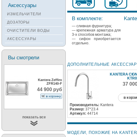
Смесители KANTERA
Аксессуары
Смесители LAVA
ИЗМЕЛЬЧИТЕЛИ
В комплекте:
Kante
Смесители SEAMAN
ДОЗАТОРЫ
— сливная фурнитура;
Смесители
— крепежная арматура для
ОЧИСТИТЕЛИ ВОДЫ
Zigmund&Shtain
3-х способов монтажа;
— сифон приобретается
АКСЕССУАРЫ
Смесители OULIN
отдельно.
Смесители под бронзу
Вы смотрели
ДОПОЛНИТЕЛЬНЫЕ АКСЕССУА
KANTERA CIGN
KTR0
Kantera Zeffiro
37 00
ZFR140-F
44 900 руб
в корз
Производитель:
Kantera
Размер:
37*23.4
Артикул:
44714
показать все
МОДЕЛИ, ПОХОЖИЕ НА KANTERA