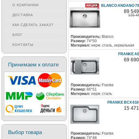
О КОМПАНИИ
BLANCO ANDANO 700
89 54
135 4
ДОСТАВКА
КАК СДЕЛАТЬ ЗАКАЗ?
БЛОГ
Производитель:
Blanco
Размер:
74*50
КОНТАКТЫ
Материал:
нерж. сталь, зеркальная
FRANKE AE
69 69
Принимаем к оплате
Производитель:
Franke
Размер:
86*51
Материал:
нерж. сталь
FRANKE BCX 610-
15 47
Выбор товара
Производитель:
Franke
Размер:
74*48