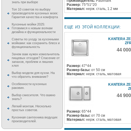
Производитель:
Paulmark
знать при выборе
Размер:
75*51*20
Материал:
нерж. сталь, 1.2 мм
Топ 10 советов по выбору
производителя кухонных моек:
Гарантия качества и комфорта
Кухонные мойки 2025:
ЕЩЕ ИЗ ЭТОЙ КОЛЛЕКЦИИ:
Готовимся к новым волнам
дизайна и функциональности
KANTERA ZE
Советы по уходу за кухонными
ZFR
мойками: как сохранить блеск и
функциональность
44 00
Зачем вам нужен измельчитель
пищевых отходов? Спасение от
запахов, проблем и лишних
Размер:
47*44
хлоп
Размер базы:
от 50 см
Выбор модели для кухни. На
Материал:
нерж. сталь, матовая
что обратить внимание?
Особенности кухонных
KANTERA ZE
раковин.
Z
44 90
Выбор смесителя. Что важно
знать?
Легкий монтаж. Несколько
простых советов.
Размер:
65*44
Размер базы:
от 70 см
Кухонная сантехника ведущих
Материал:
нерж. сталь, матовая
производителей.