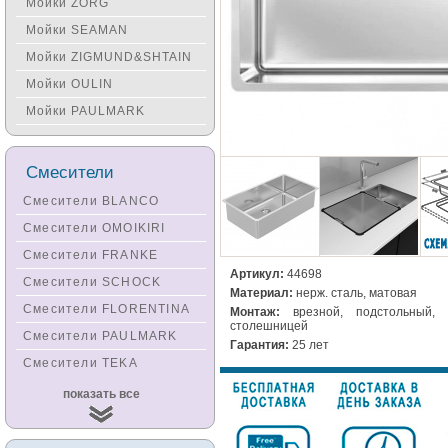
Мойки ZORG
Мойки SEAMAN
Мойки ZIGMUND&SHTAIN
Мойки OULIN
Мойки PAULMARK
Смесители
Смесители BLANCO
Смесители OMOIKIRI
Смесители FRANKE
Артикул:
44698
Смесители SCHOCK
Материал:
нерж. сталь, матовая
Смесители FLORENTINA
Монтаж:
врезной, подстольный, 
столешницей
Смесители PAULMARK
Гарантия:
25 лет
Смесители TEKA
Смесители
показать все
KUCHENSTERN
Смесители ZORG