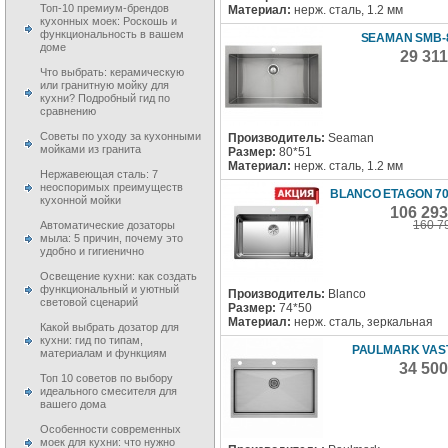
Топ-10 премиум-брендов
Материал:
нерж. сталь, 1.2 мм
кухонных моек: Роскошь и
функциональность в вашем
SEAMAN SMB-
доме
29 31
Что выбрать: керамическую
или гранитную мойку для
кухни? Подробный гид по
сравнению
Советы по уходу за кухонными
Производитель:
Seaman
мойками из гранита
Размер:
80*51
Материал:
нерж. сталь, 1.2 мм
Нержавеющая сталь: 7
неоспоримых преимуществ
BLANCO ETAGON 700
кухонной мойки
106 293
160 7
Автоматические дозаторы
мыла: 5 причин, почему это
удобно и гигиенично
Освещение кухни: как создать
функциональный и уютный
Производитель:
Blanco
световой сценарий
Размер:
74*50
Материал:
нерж. сталь, зеркальная
Какой выбрать дозатор для
кухни: гид по типам,
PAULMARK VAS
материалам и функциям
34 50
Топ 10 советов по выбору
идеального смесителя для
вашего дома
Особенности современных
моек для кухни: что нужно