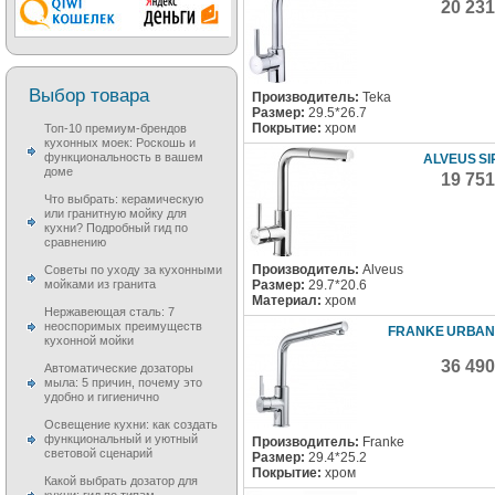
20 23
Выбор товара
Производитель:
Teka
Размер:
29.5*26.7
Покрытие:
хром
Топ-10 премиум-брендов
кухонных моек: Роскошь и
функциональность в вашем
ALVEUS SI
доме
19 75
Что выбрать: керамическую
или гранитную мойку для
кухни? Подробный гид по
сравнению
Производитель:
Alveus
Советы по уходу за кухонными
Размер:
29.7*20.6
мойками из гранита
Материал:
хром
Нержавеющая сталь: 7
неоспоримых преимуществ
FRANKE URBAN
кухонной мойки
36 49
Автоматические дозаторы
мыла: 5 причин, почему это
удобно и гигиенично
Освещение кухни: как создать
функциональный и уютный
Производитель:
Franke
световой сценарий
Размер:
29.4*25.2
Покрытие:
хром
Какой выбрать дозатор для