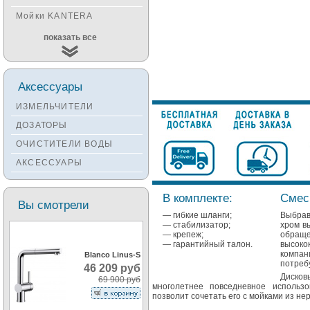
Мойки KANTERA
Мойки KUCHENSTERN
показать все
Мойки ALVEUS
Мойки TEKA
Аксессуары
Мойки ZORG
ИЗМЕЛЬЧИТЕЛИ
Мойки SEAMAN
ДОЗАТОРЫ
Мойки ZIGMUND&SHTAIN
ОЧИСТИТЕЛИ ВОДЫ
Мойки OULIN
АКСЕССУАРЫ
Мойки PAULMARK
В комплекте:
Смеси
Вы смотрели
— гибкие шланги;
Выбрав
— стабилизатор;
хром в
— крепеж;
обращ
— гарантийный талон.
высоко
компан
Blanco Linus-S
потреб
46 209 руб
Дисков
69 900 руб
многолетнее повседневное использ
позволит сочетать его с мойками из н