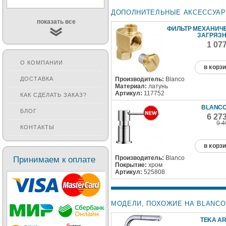
ДОПОЛНИТЕЛЬНЫЕ АКСЕССУА
показать все
ФИЛЬТР МЕХАНИЧ
ЗАГРЯЗ
1 07
О КОМПАНИИ
в корз
Производитель:
Blanco
ДОСТАВКА
Материал:
латунь
Артикул:
117752
КАК СДЕЛАТЬ ЗАКАЗ?
BLANCO
БЛОГ
6 27
9 4
КОНТАКТЫ
в корз
Производитель:
Blanco
Принимаем к оплате
Покрытие:
хром
Артикул:
525808
МОДЕЛИ, ПОХОЖИЕ НА BLANCO 
TEKA AR