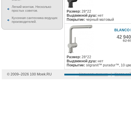
Легкий монтаж. Несколько
простых советов.
Размер:
28*22
Выдвижной душ:
нет
Кухонная сантехника ведущих
Покрытие:
черный матовый
производителей.
BLANCO 
42 94
62 6
Размер:
28*22
Выдвижной душ:
нет
Покрытие:
silgranit™ puradur™, 10 цв
© 2009–
2026
100 Moek.RU
Написать письмо
|
Карта са