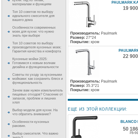
кухни: гид по типам,
PAULMARK K
материалам и функциям
19 90
Топ 10 советов по выбору
идеального смесителя для
вашего дома
Особенности современных
моек для кухни: что нужно
Производитель:
Paulmark
знать при выборе
Размер:
27*24
Покрытие:
хром
Топ 10 советов по выбору
производителя кухонных моек:
PAULMAR
Гарантия качества и комфорта
22 90
Кухонные мойки 2025:
Готовимся к новым волнам
дизайна и функциональности
Советы по уходу за кухонными
мойками: как сохранить блеск и
Производитель:
Paulmark
функциональность
Размер:
35.3*21
Покрытие:
хром
Зачем вам нужен измельчитель
пищевых отходов? Спасение от
запахов, проблем и лишних
хлоп
ЕЩЕ ИЗ ЭТОЙ КОЛЛЕКЦИИ:
Выбор модели для кухни. На
что обратить внимание?
BLANCO 
Особенности кухонных
раковин.
50 18
75 9
Выбор смесителя. Что важно
знать?