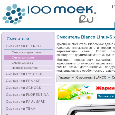
(
Смеситель Blanco Linus-S 
Смесители
Кухонные смеситель Blanco уже давно 
Смесители BLANCO
идеально вписываются в интерьер к
нержавеющей стали. Корпус см
Смесители гранитные
совпадает с другими элементами кухни
Смесители хром
Материал поверхности смесителя 
Смесители 2 в 1
агрессивным химическим веществам
только всеми достоинствами проду
Цветные смесители
индивидуальные особенности, ставшие
Смесители OMOIKIRI
Главная
Смесители BLANCO
С
Смесители FRANKE
Смесители SCHOCK
Смесители FLORENTINA
Смесители PAULMARK
Смесители TEKA