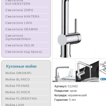
Смесители
KUCHENSTERN
Смесители ZORG
Смесители KANTERA
Смесители LAVA
Смесители SEAMAN
Смесители
Zigmund&Shtain
Смесители OULIN
Смесители под бронзу
Кухонные мойки
Мойки OMOIKIRI
Мойки BLANCO
Мойки FRANKE
Артикул:
512402
Покрытие:
хром
Мойки SCHOCK
Катридж:
керамический
Мойки FLORENTINA
Гарантия:
5 лет
Мойки LAVA