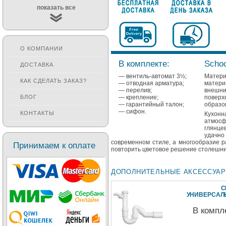
показать все
О КОМПАНИИ
В комплекте:
Schoc
ДОСТАВКА
— вентиль-автомат 3½;
Матери
КАК СДЕЛАТЬ ЗАКАЗ?
— отводная арматура;
матери
— перелив;
внешни
— крепление;
повер
БЛОГ
— гарантийный талон;
образов
— сифон.
КОНТАКТЫ
Кухонн
атмосф
глянце
удачно
современном стиле, а многообразие р
Принимаем к оплате
повторить цветовое решение столешн
ДОПОЛНИТЕЛЬНЫЕ АКСЕССУА
С
УНИВЕРСА
В компл