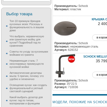
Производитель:
Schock
Материал:
пластик
Выбор товара
КРЫШКА 
Топ-10 премиум-брендов
2 40
кухонных моек: Роскошь и
функциональность в вашем
доме
Что выбрать: керамическую
в корз
или гранитную мойку для
кухни? Подробный гид по
Производитель:
Schock
сравнению
Материал:
нержавеющая сталь
Артикул:
628152
Советы по уходу за кухонными
мойками из гранита
SCHOCK WELLU
35 79
Нержавеющая сталь: 7
неоспоримых преимуществ
кухонной мойки
Автоматические дозаторы
в корз
мыла: 5 причин, почему это
удобно и гигиенично
Производитель:
Schock
Размер:
35*22.5
Освещение кухни: как создать
Артикул:
710036
функциональный и уютный
световой сценарий
Какой выбрать дозатор для
кухни: гид по типам,
МОДЕЛИ, ПОХОЖИЕ НА SCHOCK 
материалам и функциям