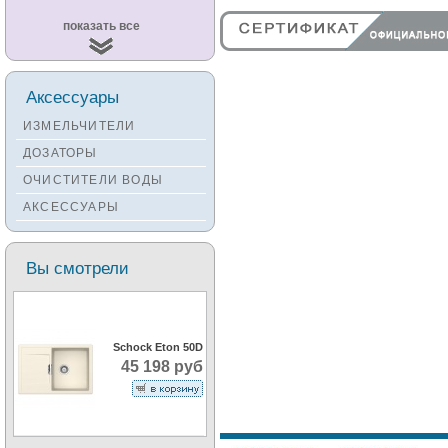
Смесители
показать все
KUCHENSTERN
Смесители ZORG
Смесители KANTERA
Аксессуары
Смесители LAVA
ИЗМЕЛЬЧИТЕЛИ
Смесители SEAMAN
ДОЗАТОРЫ
Смесители
ОЧИСТИТЕЛИ ВОДЫ
Zigmund&Shtain
АКСЕССУАРЫ
Смесители OULIN
Смесители под бронзу
Вы смотрели
Schock Eton 50D
45 198 руб