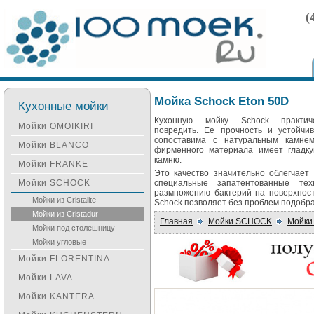
(
Мойка Schock Eton 50D
Кухонные мойки
Кухонную мойку Schock практич
Мойки OMOIKIRI
повредить. Ее прочность и устойчи
сопоставима с натуральным камнем
Мойки BLANCO
фирменного материала имеет гладкую
камню.
Мойки FRANKE
Это качество значительно облегчает
Мойки SCHOCK
специальные запатентованные тех
размножению бактерий на поверхност
Мойки из Cristalite
Schock позволяет без проблем подобра
Мойки из Cristadur
Главная
Мойки SCHOCK
Мойки 
Мойки под столешницу
Мойки угловые
Мойки FLORENTINA
Мойки LAVA
Мойки KANTERA