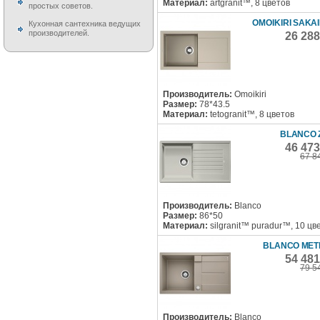
Материал:
artgranit™, 8 цветов
простых советов.
OMOIKIRI SAKAI
Кухонная сантехника ведущих
производителей.
26 28
Производитель:
Omoikiri
Размер:
78*43.5
Материал:
tetogranit™, 8 цветов
BLANCO Z
46 47
67 8
Производитель:
Blanco
Размер:
86*50
Материал:
silgranit™ puradur™, 10 цв
BLANCO MET
54 48
79 5
Производитель:
Blanco