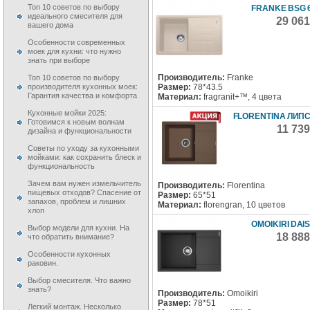
Топ 10 советов по выбору
FRANKE BSG 6
идеального смесителя для
29 06
вашего дома
Особенности современных
моек для кухни: что нужно
знать при выборе
Производитель:
Franke
Топ 10 советов по выбору
Размер:
78*43.5
производителя кухонных моек:
Гарантия качества и комфорта
Материал:
fragranit+™, 4 цвета
Кухонные мойки 2025:
FLORENTINA ЛИПС
Готовимся к новым волнам
11 73
дизайна и функциональности
Советы по уходу за кухонными
мойками: как сохранить блеск и
функциональность
Зачем вам нужен измельчитель
Производитель:
Florentina
пищевых отходов? Спасение от
Размер:
65*51
запахов, проблем и лишних
Материал:
florengran, 10 цветов
хлоп
OMOIKIRI DAI
Выбор модели для кухни. На
18 88
что обратить внимание?
Особенности кухонных
раковин.
Выбор смесителя. Что важно
знать?
Производитель:
Omoikiri
Размер:
78*51
Легкий монтаж. Несколько