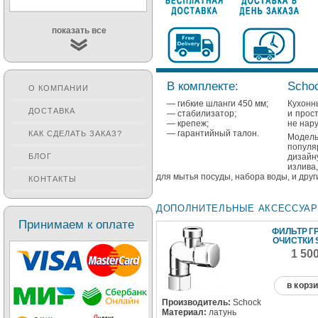
показать все
В комплекте:
Schoc
О КОМПАНИИ
— гибкие шланги 450 мм;
Кухонн
ДОСТАВКА
— стабилизатор;
и прос
— крепеж;
не нар
— гарантийный талон.
КАК СДЕЛАТЬ ЗАКАЗ?
Модел
популя
дизайн
БЛОГ
излива
для мытья посуды, набора воды, и друг
КОНТАКТЫ
ДОПОЛНИТЕЛЬНЫЕ АКСЕССУА
Принимаем к оплате
ФИЛЬТР Г
ОЧИСТКИ S
1 50
в корз
Производитель:
Schock
Материал:
латунь