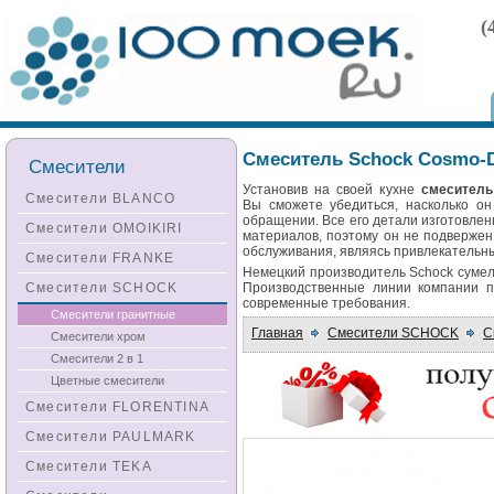
(
Смеситель Schock Cosmo-
Смесители
Установив на своей кухне
смеситель
Смесители BLANCO
Вы сможете убедиться, насколько он
обращении. Все его детали изготовлен
Смесители OMOIKIRI
материалов, поэтому он не подвержен
обслуживания, являясь привлекательны
Смесители FRANKE
Немецкий производитель Schock сумел
Смесители SCHOCK
Производственные линии компании п
современные требования.
Смесители гранитные
Главная
Смесители SCHOCK
С
Смесители хром
Смесители 2 в 1
Цветные смесители
Смесители FLORENTINA
Смесители PAULMARK
Смесители TEKA