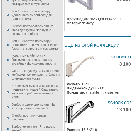
кухни: гид по типам,
материалам и функциям
Топ 10 советов по выбору
идеального смесителя для
Производитель:
Zigmund&Shtain
вашего дома
Материал:
латунь
Особенности современных
моек для кухни: что нужно
знать при выборе
Топ 10 советов по выбору
производителя кухонных моек:
ЕЩЕ ИЗ ЭТОЙ КОЛЛЕКЦИИ:
Гарантия качества и комфорта
Кухонные мойки 2025:
SCHOCK C
Готовимся к новым волнам
8 10
дизайна и функциональности
Советы по уходу за кухонными
мойками: как сохранить блеск и
функциональность
Размер:
18*21
Зачем вам нужен измельчитель
Выдвижной душ:
нет
пищевых отходов? Спасение от
Покрытие:
cristalite™, 7 цветов
запахов, проблем и лишних
хлоп
SCHOCK CO
Выбор модели для кухни. На
что обратить внимание?
13 10
Особенности кухонных
раковин.
Выбор смесителя. Что важно
Размер:
15.6*21.8
знать?