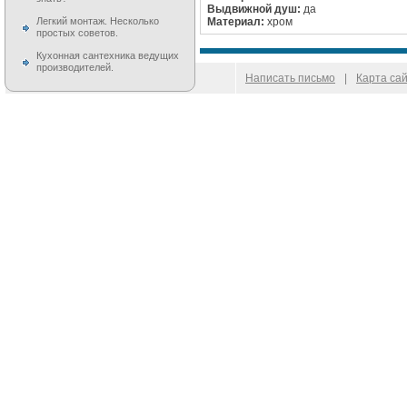
Выдвижной душ:
да
Материал:
хром
Легкий монтаж. Несколько
простых советов.
Кухонная сантехника ведущих
производителей.
© 2009–
2026
100 Moek.RU
Написать письмо
|
Карта са