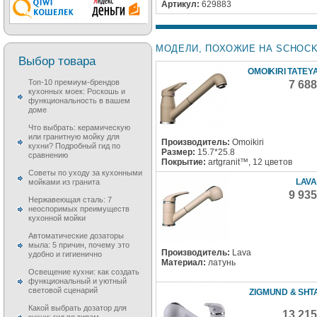
Артикул:
629883
МОДЕЛИ, ПОХОЖИЕ НА SCHOCK
Выбор товара
OMOIKIRI TATEY
Топ-10 премиум-брендов
7 68
кухонных моек: Роскошь и
функциональность в вашем
доме
Что выбрать: керамическую
или гранитную мойку для
Производитель:
Omoikiri
кухни? Подробный гид по
Размер:
15.7*25.8
сравнению
Покрытие:
artgranit™, 12 цветов
Советы по уходу за кухонными
LAVA
мойками из гранита
9 93
Нержавеющая сталь: 7
неоспоримых преимуществ
кухонной мойки
Автоматические дозаторы
мыла: 5 причин, почему это
Производитель:
Lava
удобно и гигиенично
Материал:
латунь
Освещение кухни: как создать
функциональный и уютный
световой сценарий
ZIGMUND & SHTA
Какой выбрать дозатор для
13 21