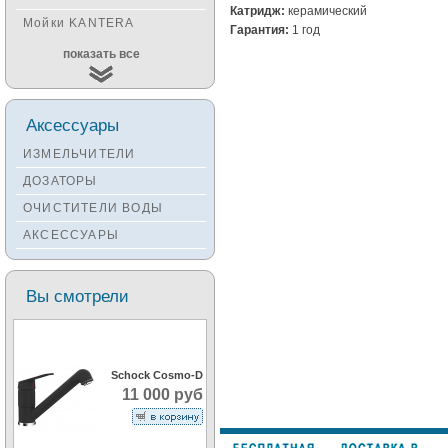
Катридж:
керамический
Мойки KANTERA
Гарантия:
1 год
Мойки KUCHENSTERN
показать все
Мойки ALVEUS
Мойки TEKA
Аксессуары
Мойки ZORG
ИЗМЕЛЬЧИТЕЛИ
Мойки SEAMAN
ДОЗАТОРЫ
Мойки ZIGMUND&SHTAIN
ОЧИСТИТЕЛИ ВОДЫ
Мойки OULIN
АКСЕССУАРЫ
Мойки PAULMARK
Вы смотрели
Schock Cosmo-D
11 000 руб