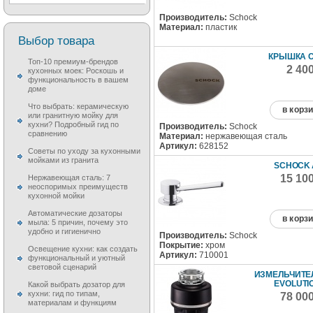
Производитель:
Schock
Материал:
пластик
Выбор товара
КРЫШКА 
Топ-10 премиум-брендов
2 40
кухонных моек: Роскошь и
функциональность в вашем
доме
Что выбрать: керамическую
в корз
или гранитную мойку для
кухни? Подробный гид по
Производитель:
Schock
сравнению
Материал:
нержавеющая сталь
Артикул:
628152
Советы по уходу за кухонными
мойками из гранита
SCHOCK
15 10
Нержавеющая сталь: 7
неоспоримых преимуществ
кухонной мойки
Автоматические дозаторы
в корз
мыла: 5 причин, почему это
удобно и гигиенично
Производитель:
Schock
Покрытие:
хром
Освещение кухни: как создать
Артикул:
710001
функциональный и уютный
световой сценарий
ИЗМЕЛЬЧИТЕЛ
EVOLUTI
Какой выбрать дозатор для
кухни: гид по типам,
78 00
материалам и функциям