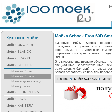
(
Мойка Schock Eton 60D Sma
Кухонные мойки
Кухонную мойку Schock практич
Мойки OMOIKIRI
повредить. Ее прочность и устойчи
сопоставима с натуральным камнем
Мойки BLANCO
фирменного материала имеет гладкую
камню.
Мойки FRANKE
Это качество значительно облегчает по
Мойки SCHOCK
специальные запатентованные тех
размножению бактерий на поверхност
Мойки из Cristalite
Schock позволяет без проблем подобра
Мойки из Cristadur
Главная
Мойки SCHOCK
Мойки 
Мойки под столешницу
Мойки угловые
Мойки FLORENTINA
Мойки LAVA
Мойки KANTERA