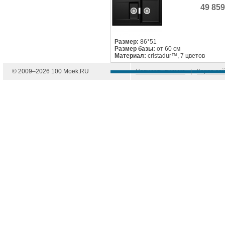
49 85
Размер:
86*51
Размер базы:
от 60 см
Материал:
cristadur™, 7 цветов
© 2009–
2026
100 Moek.RU
Написать письмо
|
Карта са