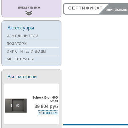
Смесители
показать все
KUCHENSTERN
Смесители ZORG
Смесители KANTERA
Аксессуары
Смесители LAVA
ИЗМЕЛЬЧИТЕЛИ
Смесители SEAMAN
ДОЗАТОРЫ
Смесители
ОЧИСТИТЕЛИ ВОДЫ
Zigmund&Shtain
АКСЕССУАРЫ
Смесители OULIN
Смесители под бронзу
Вы смотрели
Schock Eton 60D
Small
39 804 руб