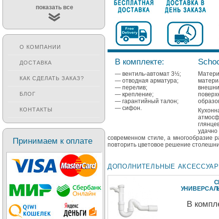
показать все
О КОМПАНИИ
В комплекте:
Schoc
ДОСТАВКА
— вентиль-автомат 3½;
Матери
КАК СДЕЛАТЬ ЗАКАЗ?
— отводная арматура;
матери
— перелив;
внешни
— крепление;
поверх
БЛОГ
— гарантийный талон;
образов
— сифон.
КОНТАКТЫ
Кухонн
атмосф
глянце
удачно
современном стиле, а многообразие р
Принимаем к оплате
повторить цветовое решение столешн
ДОПОЛНИТЕЛЬНЫЕ АКСЕССУА
С
УНИВЕРСА
В компл