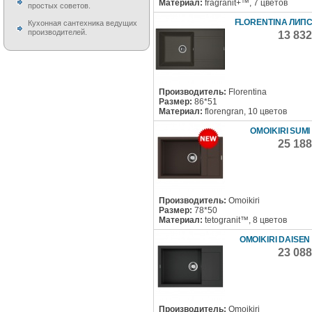
Материал:
fragranit+™, 7 цветов
простых советов.
FLORENTINA ЛИПС
Кухонная сантехника ведущих
производителей.
13 83
Производитель:
Florentina
Размер:
86*51
Материал:
florengran, 10 цветов
OMOIKIRI SUMI
25 18
Производитель:
Omoikiri
Размер:
78*50
Материал:
tetogranit™, 8 цветов
OMOIKIRI DAISEN
23 08
Производитель:
Omoikiri