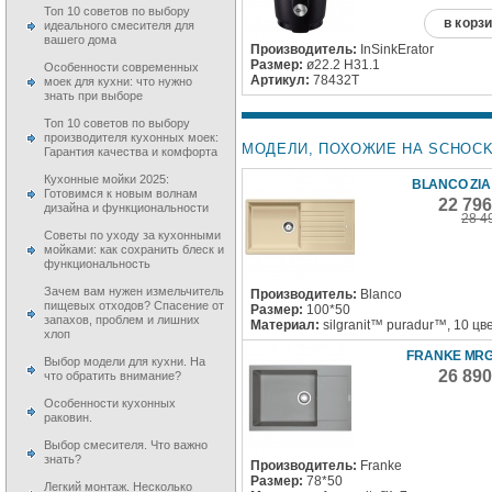
Топ 10 советов по выбору
в корз
идеального смесителя для
вашего дома
Производитель:
InSinkErator
Размер:
ø22.2 H31.1
Особенности современных
Артикул:
78432T
моек для кухни: что нужно
знать при выборе
Топ 10 советов по выбору
производителя кухонных моек:
МОДЕЛИ, ПОХОЖИЕ НА SCHOCK 
Гарантия качества и комфорта
Кухонные мойки 2025:
BLANCO ZIA 
Готовимся к новым волнам
22 79
дизайна и функциональности
28 4
Советы по уходу за кухонными
мойками: как сохранить блеск и
функциональность
Зачем вам нужен измельчитель
Производитель:
Blanco
пищевых отходов? Спасение от
Размер:
100*50
запахов, проблем и лишних
Материал:
silgranit™ puradur™, 10 цв
хлоп
FRANKE MRG
Выбор модели для кухни. На
26 89
что обратить внимание?
Особенности кухонных
раковин.
Выбор смесителя. Что важно
знать?
Производитель:
Franke
Размер:
78*50
Легкий монтаж. Несколько